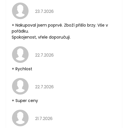
Hodnocení obchodu je 5 z 5 hvězdiček.
23.7.2026
+ Nakupoval jsem poprvé. Zboží přišlo brzy. Vše v
pořádku.
Spokojenost, vřele doporučuji.
Hodnocení obchodu je 5 z 5 hvězdiček.
22.7.2026
+ Rychlost
Hodnocení obchodu je 5 z 5 hvězdiček.
22.7.2026
+ Super ceny
Hodnocení obchodu je 5 z 5 hvězdiček.
21.7.2026