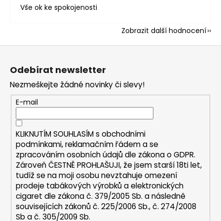
Vše ok ke spokojenosti
Zobrazit další hodnocení
Z
á
Odebírat newsletter
p
Nezmeškejte žádné novinky či slevy!
a
t
E-mail
í
KLIKNUTÍM SOUHLASÍM s
obchodními
podmínkami,
reklamačním řádem a se
zpracováním osobních údajů dle zákona o
GDPR
.
Zároveň ČESTNĚ PROHLAŠUJI, že jsem starší 18ti let,
tudíž se na moji osobu nevztahuje omezení
prodeje tabákových výrobků a elektronických
cigaret dle zákona č. 379/2005 Sb. a následně
souvisejících zákonů č. 225/2006 Sb., č. 274/2008
Sb a č. 305/2009 Sb.