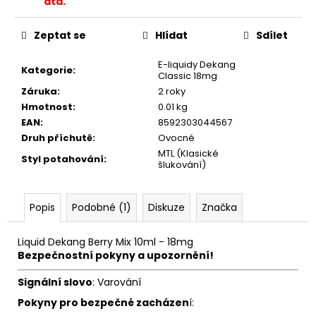
č
atd.
u
j
Zeptat se
Hlídat
Sdílet
e
m
E-liquidy Dekang
Kategorie
:
Classic 18mg
e
Záruka
:
2 roky
Hmotnost
:
0.01 kg
JOYETECH
EAN
:
8592303044567
BF
Druh příchutě
:
Ovocné
SS316
MTL (Klasické
ATOMIZER
Styl potahování
:
šlukování)
0,6OHM
45
Kč
Popis
Podobné (1)
Diskuze
Značka
Liquid
Dekang Berry Mix 10ml - 18mg
Bezpečnostní pokyny a upozornění!
Signální slovo
: Varování
Pokyny pro bezpečné zacházen
í: