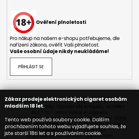
Ověření plnoletosti
Pro nákup na našem e-shopu potřebujeme, dle
nařízení zákona, ověřit Vaši plnoletost.
Vaše osobní údaje nikdy neukládáme!
PŘIHLÁSIT SE
Zákaz prodeje elektronických cigaret osobám
Reklamace
Obchodní podmínky
Sledování zásilek
mladším 18 let.
Prodávané značky
Výpočet síly e-liquidu
NOVINKY
MLT / DL - Jakou vybrat e-cigaretu
Míchání bází a boosteru Imperia
Newslettery
GDPR
Tento web používá soubory cookie. Dalším
Slovník pojmů
Mapa serveru
HLÍDACÍ PES
Kontakty
procházením tohoto webu vyjadřujete souhlas, že
Dopravné / poštovné
VÝPRODEJ
jste starší 18ti let a s používáním cookie.
ecigareta Marion Heureka
Napište nám