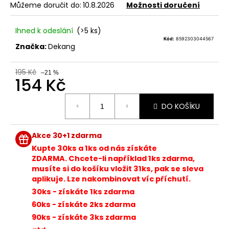
z
Můžeme doručit do:
10.8.2026
Možnosti doručení
a
5
hvězdiček.
j
Ihned k odeslání
(>5 ks)
í
Kód:
8592303044567
Značka:
Dekang
t
?
195 Kč
–21 %
154 Kč
Měrná
DO KOŠÍKU
cena:
HLEDAT
Akce 30+1 zdarma
Kupte 30ks a 1ks od nás získáte
ZDARMA. Chcete-li například 1ks zdarma,
D
musíte si do košíku vložit 31ks, pak se sleva
o
aplikuje. Lze nakombinovat víc příchutí.
p
30ks - získáte 1ks zdarma
o
60ks - získáte 2ks zdarma
r
90ks - získáte 3ks zdarma
u