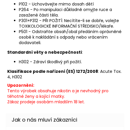
P102 - Uchovávejte mimo dosah dětí
P264 - Po manipulaci důkladně omyjte ruce a
zasažené části těla.
P301+P312 - PŘI POŽITÍ: Necítíte-li se dobře, volejte
TOXIKOLOGICKÉ INFORMAČNÍ STŘEDISKO/lékaře.
P501 - Odstraňte obsah/obal předáním oprávněné
osobě k nakládání s odpady nebo vrácením
dodavateli.
Standardní věty o nebezpečnosti
:
H302 - Zdraví škodlivý při požití.
Klasifikace podle nařízení (ES) 1272/2008
: Acute Tox.
4, H302
Upozornění:
Tento výrobek obsahuje nikotin a je nevhodný pro
těhotné ženy a kojící matky.
Zákaz prodeje osobám mladším 18 let.