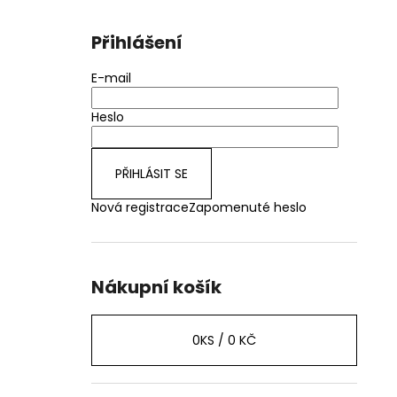
Přihlášení
E-mail
Heslo
PŘIHLÁSIT SE
Nová registrace
Zapomenuté heslo
Nákupní košík
0
KS /
0 KČ