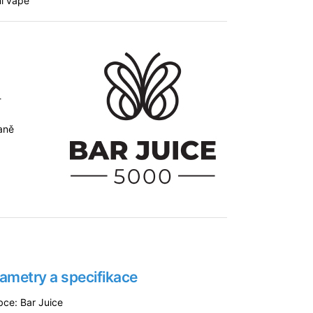
mi vape
-
aně
ametry a specifikace
bce: Bar Juice