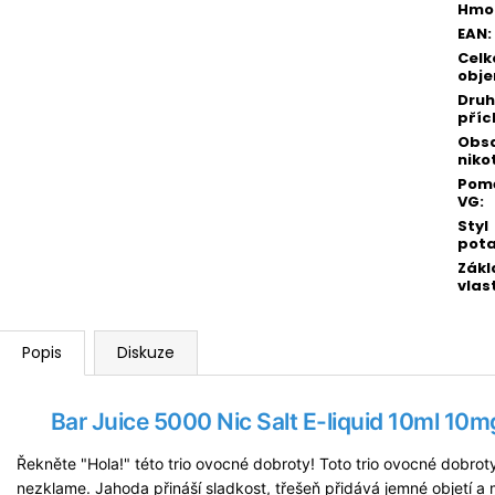
Hmo
EAN
:
Celk
obj
Druh
příc
Obs
niko
Pomě
VG
:
Styl
pot
Zákl
vlas
Popis
Diskuze
Bar Juice 5000 Nic Salt
E-liquid
10ml 10mg
Řekněte "Hola!" této trio ovocné dobroty! Toto trio ovocné dobroty j
nezklame. Jahoda přináší sladkost, třešeň přidává jemné objetí a m