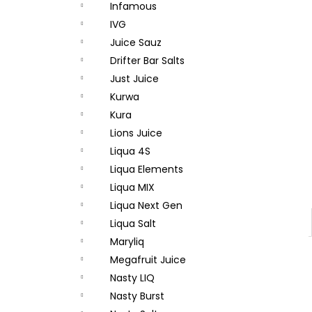
Infamous
IVG
Juice Sauz
Drifter Bar Salts
Just Juice
Kurwa
Kura
Lions Juice
Liqua 4S
Liqua Elements
Liqua MIX
Liqua Next Gen
Liqua Salt
Maryliq
Megafruit Juice
Nasty LIQ
Nasty Burst