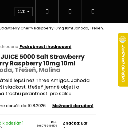
Hledat
Přihlášení
Nákupní
 & novinky
Elektronické cigarety
Elektro
CZK
t Strawberry Cherry Raspberry 10mg 10ml
Jahoda, Třešeň,
košík
rné
odnoceno
Podrobnosti hodnocení
cení
 JUICE 5000 Salt Strawberry
ktu
rry Raspberry 10mg 10ml
oda, Třešeň, Malina
řátelé lepší než Three Amigos. Jahoda
ček.
ší sladkost, třešeň jemné objetí a
a trochu pikantnosti pro salsu.
e doručit do:
10.8.2026
Možnosti doručení
Následující
d k odeslání
Značka:
Bar
Kód:
5060769491179