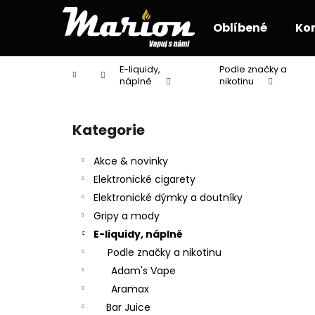
K
Přejít
na
o
Oblíbené
Ko
obsah
Zpět
Zpět
š
do
do
í
E-liquidy,
Podle značky a
Domů
k
obchodu
obchodu
náplně
nikotinu
P
o
Kategorie
Přeskočit
s
kategorie
t
Akce & novinky
r
Elektronické cigarety
a
Elektronické dýmky a doutníky
n
Gripy a mody
n
E-liquidy, náplně
í
Podle značky a nikotinu
p
Adam's Vape
a
Aramax
n
Bar Juice