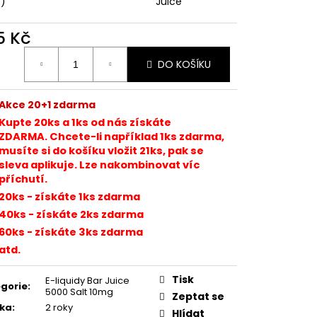
s)
Juice
TER IMPERIA 5X10ML
5 Kč
č
ná
DO KOŠÍKU
:
Akce 20+1 zdarma
Kupte 20ks a 1
ks od nás získáte
ZDARMA. Chcete-li například 1ks zdarma,
musíte si do košíku vložit 21ks, pak se
sleva aplikuje. Lze nakombinovat víc
příchutí.
20ks - získáte 1ks zdarma
40ks - získáte 2ks zdarma
60ks - získáte 3ks zdarma
atd.
Tisk
E-liquidy Bar Juice
gorie
:
5000 Salt 10mg
Zeptat se
ka
:
2 roky
Hlídat