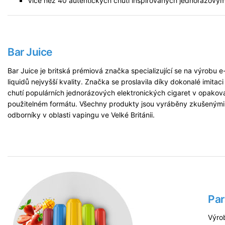
Více než 40 autentických chutí inspirovaných jednorázový
Bar Juice
Bar Juice je britská prémiová značka specializující se na výrobu e
liquidů nejvyšší kvality. Značka se proslavila díky dokonalé imitaci
chutí populárních jednorázových elektronických cigaret v opakov
použitelném formátu. Všechny produkty jsou vyráběny zkušenými
odborníky v oblasti vapingu ve Velké Británii.
Par
Výro