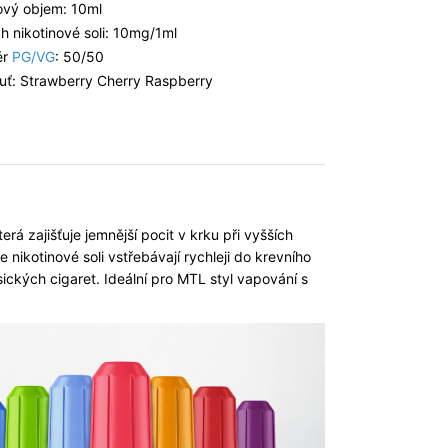
ový objem: 10ml
h nikotinové soli: 10mg/1ml
ěr
PG/VG
: 50/50
huť: Strawberry Cherry Raspberry
erá zajišťuje jemnější pocit v krku při vyšších
 nikotinové soli vstřebávají rychleji do krevního
ických cigaret. Ideální pro MTL styl vapování s