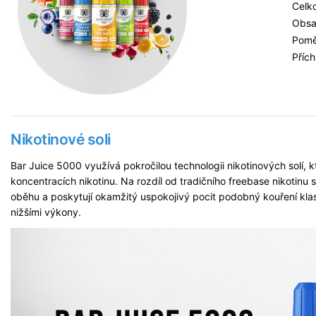
Celk
Obsa
Pom
Příc
Nikotinové soli
Bar Juice 5000 využívá pokročilou technologii nikotinových solí, kt
koncentracích nikotinu. Na rozdíl od tradičního freebase nikotinu se
oběhu a poskytují okamžitý uspokojivý pocit podobný kouření klas
nižšími výkony.