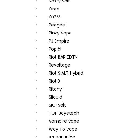
Nasty Salt
Oree
OXVA
Peegee
Pinky Vape
PJ Empire
Popič!
Riot BAR EDTN
Revoltage
Riot S:ALT Hybrid
Riot X
Ritchy
Sliquid
SIC! Salt
TOP Joyetech
Vampire Vape
Way To Vape
X4 Bar Juice