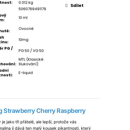
tnost
:
0.012 kg
Sdílet
5060769491179
ový
10 ml
em
:
Ovocné
hutě
:
ah
10mg
tinu
:
r PG /
PG 50 / VG 50
MTL (Klasické
ahování
:
šlukování)
adní
E-liquid
tnosti
:
 Strawberry Cherry Raspberry
e jako tři přátelé, ale lepší, protože vás
alina jí dává ten malý kousek pikantnosti, který