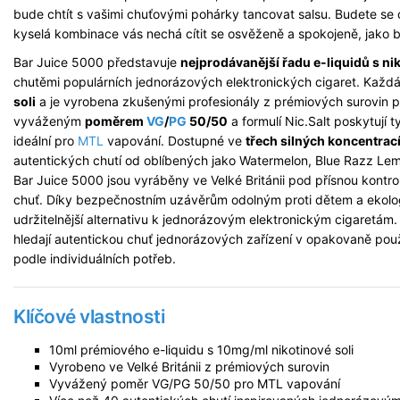
bude chtít s vašimi chuťovými pohárky tancovat salsu. Budete se cí
kyselá kombinace vás nechá cítit se osvěženě a spokojeně, jako 
Bar Juice 5000 představuje
nejprodávanější řadu e-liquidů s ni
chutěmi populárních jednorázových elektronických cigaret. Každ
soli
a je vyrobena zkušenými profesionály z prémiových surovin p
vyváženým
poměrem
VG
/
PG
50/50
a formulí Nic.Salt poskytují t
ideální pro
MTL
vapování. Dostupné ve
třech silných koncentrac
autentických chutí od oblíbených jako Watermelon, Blue Razz L
Bar Juice 5000 jsou vyráběny ve Velké Británii pod přísnou kontrol
chuť. Díky bezpečnostním uzávěrům odolným proti dětem a ekolog
udržitelnější alternativu k jednorázovým elektronickým cigaretám.
hledají autentickou chuť jednorázových zařízení v opakovaně použ
podle individuálních potřeb.
Klíčové vlastnosti
10ml prémiového e-liquidu s 10mg/ml nikotinové soli
Vyrobeno ve Velké Británii z prémiových surovin
Vyvážený poměr VG/PG 50/50 pro MTL vapování