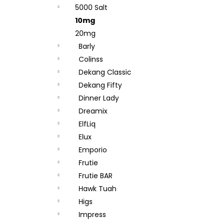
e
DEKANG DESERT SHIP 10ML 18MG
5000 Salt
l
155 Kč
10mg
Původně:
195 Kč
20mg
Barly
Colinss
Dekang Classic
Dekang Fifty
Dinner Lady
Dreamix
ElfLiq
Elux
Emporio
Frutie
Frutie BAR
Hawk Tuah
Higs
Impress