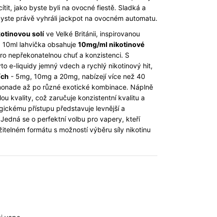
tit, jako byste byli na ovocné fiestě. Sladká a
byste právě vyhráli jackpot na ovocném automatu.
kotinovou solí
ve Velké Británii, inspirovanou
á 10ml lahvička obsahuje
10mg/ml nikotinové
ro nepřekonatelnou chuť a konzistenci. S
yto e-liquidy jemný vdech a rychlý nikotinový hit,
ích
- 5mg, 10mg a 20mg, nabízejí více než 40
emonade až po různé exotické kombinace. Náplně
ou kvality, což zaručuje konzistentní kvalitu a
ickému přístupu představuje levnější a
 Jedná se o perfektní volbu pro vapery, kteří
itelném formátu s možností výběru síly nikotinu