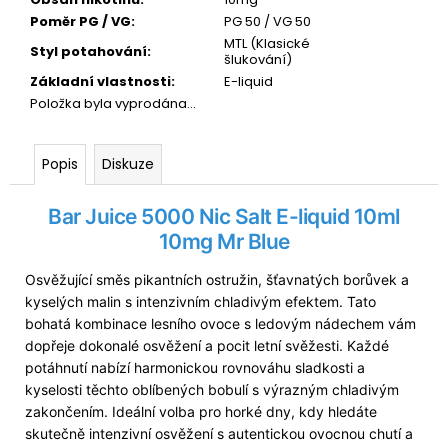
Poměr PG / VG
:
PG 50 / VG 50
MTL (Klasické
Styl potahování
:
šlukování)
Základní vlastnosti
:
E-liquid
Položka byla vyprodána…
Popis
Diskuze
Bar Juice 5000 Nic Salt
E-liquid
10ml
10mg Mr Blue
Osvěžující směs pikantních ostružin, šťavnatých borůvek a
kyselých malin s intenzivním chladivým efektem. Tato
bohatá kombinace lesního ovoce s ledovým nádechem vám
dopřeje dokonalé osvěžení a pocit letní svěžesti. Každé
potáhnutí nabízí harmonickou rovnováhu sladkosti a
kyselosti těchto oblíbených bobulí s výrazným chladivým
zakončením. Ideální volba pro horké dny, kdy hledáte
skutečně intenzivní osvěžení s autentickou ovocnou chutí a