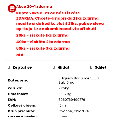
č
Měrná
cena:
u
Akce 20+1 zdarma
j
Kupte 20ks a 1
ks od nás získáte
e
ZDARMA. Chcete-li například 1ks zdarma,
m
musíte si do košíku vložit 21ks, pak se sleva
e
aplikuje. Lze nakombinovat víc příchutí.
20ks - získáte 1ks zdarma
40ks - získáte 2ks zdarma
BÁZE
60ks - získáte 3ks zdarma
FIFTY
BOOSTER
atd.
IMPERIA
5X10ML
20MG
Zeptat se
Hlídat
Sdílet
602
Kč
E-liquidy Bar Juice 5000
Kategorie
:
Salt 10mg
Původně:
649
Záruka
:
2 roky
Kč
Hmotnost
:
0.012 kg
EAN
:
5060769490776
Celkový objem
:
10 ml
Druh příchutě
:
Ovocné, Chladivé
Obsah nikotinu
:
10mg