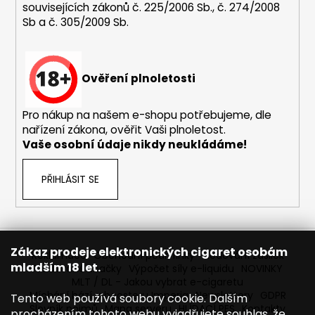
souvisejících zákonů č. 225/2006 Sb., č. 274/2008
Sb a č. 305/2009 Sb.
Ověření plnoletosti
Pro nákup na našem e-shopu potřebujeme, dle
nařízení zákona, ověřit Vaši plnoletost.
Vaše osobní údaje nikdy neukládáme!
PŘIHLÁSIT SE
Zákaz prodeje elektronických cigaret osobám
Reklamace
Obchodní podmínky
Sledování zásilek
mladším 18 let.
Prodávané značky
Výpočet síly e-liquidu
NOVINKY
MLT / DL - Jakou vybrat e-cigaretu
Míchání bází a boosteru Imperia
Newslettery
GDPR
Tento web používá soubory cookie. Dalším
Slovník pojmů
Mapa serveru
HLÍDACÍ PES
Kontakty
procházením tohoto webu vyjadřujete souhlas, že