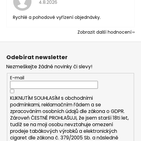
Hodnocení obchodu je 5 z 5 hvězdiček.
4.8.2026
Rychlé a pohodové vyřízení objednávky.
Zobrazit další hodnocení
Z
á
Odebírat newsletter
p
Nezmeškejte žádné novinky či slevy!
a
t
E-mail
í
KLIKNUTÍM SOUHLASÍM s
obchodními
podmínkami,
reklamačním řádem a se
zpracováním osobních údajů dle zákona o
GDPR
.
Zároveň ČESTNĚ PROHLAŠUJI, že jsem starší 18ti let,
tudíž se na moji osobu nevztahuje omezení
prodeje tabákových výrobků a elektronických
cigaret dle zákona č. 379/2005 Sb. a následně