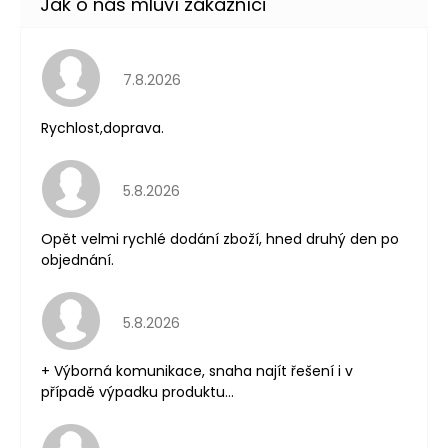
Hodnocení obchodu je 5 z 5 hvězdiček.
7.8.2026
Rychlost,doprava.
Hodnocení obchodu je 5 z 5 hvězdiček.
5.8.2026
Opět velmi rychlé dodání zboží, hned druhý den po
objednání.
Hodnocení obchodu je 5 z 5 hvězdiček.
5.8.2026
+ Výborná komunikace, snaha najít řešení i v
případě výpadku produktu...