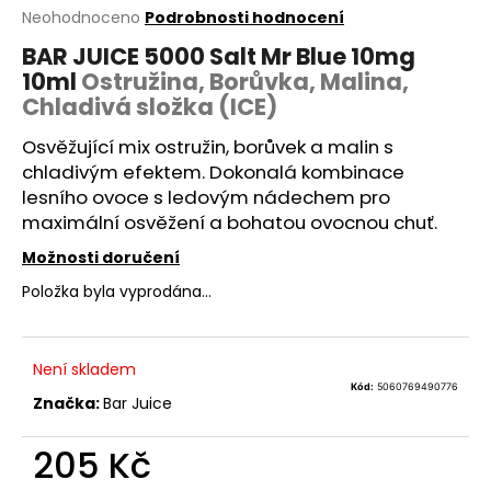
Průměrné
Neohodnoceno
Podrobnosti hodnocení
a
hodnocení
j
BAR JUICE 5000 Salt Mr Blue 10mg
produktu
10ml
Ostružina, Borůvka, Malina,
í
je
0,0
Chladivá složka (ICE)
t
z
?
5
Osvěžující mix ostružin, borůvek a malin s
hvězdiček.
chladivým efektem. Dokonalá kombinace
lesního ovoce s ledovým nádechem pro
maximální osvěžení a bohatou ovocnou chuť.
HLEDAT
Možnosti doručení
Položka byla vyprodána…
D
Není skladem
o
Kód:
5060769490776
p
Značka:
Bar Juice
o
r
205 Kč
u