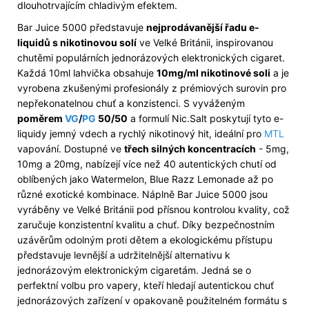
dlouhotrvajícím chladivým efektem.
Bar Juice 5000 představuje
nejprodávanější řadu e-
liquidů s nikotinovou solí
ve Velké Británii, inspirovanou
chutěmi populárních jednorázových elektronických cigaret.
Každá 10ml lahvička obsahuje
10mg/ml nikotinové soli
a je
vyrobena zkušenými profesionály z prémiových surovin pro
nepřekonatelnou chuť a konzistenci. S vyváženým
poměrem
VG
/
PG
50/50
a formulí Nic.Salt poskytují tyto e-
liquidy jemný vdech a rychlý nikotinový hit, ideální pro
MTL
vapování. Dostupné ve
třech silných koncentracích
- 5mg,
10mg a 20mg, nabízejí více než 40 autentických chutí od
oblíbených jako Watermelon, Blue Razz Lemonade až po
různé exotické kombinace. Náplně Bar Juice 5000 jsou
vyráběny ve Velké Británii pod přísnou kontrolou kvality, což
zaručuje konzistentní kvalitu a chuť. Díky bezpečnostním
uzávěrům odolným proti dětem a ekologickému přístupu
představuje levnější a udržitelnější alternativu k
jednorázovým elektronickým cigaretám. Jedná se o
perfektní volbu pro vapery, kteří hledají autentickou chuť
jednorázových zařízení v opakovaně použitelném formátu s