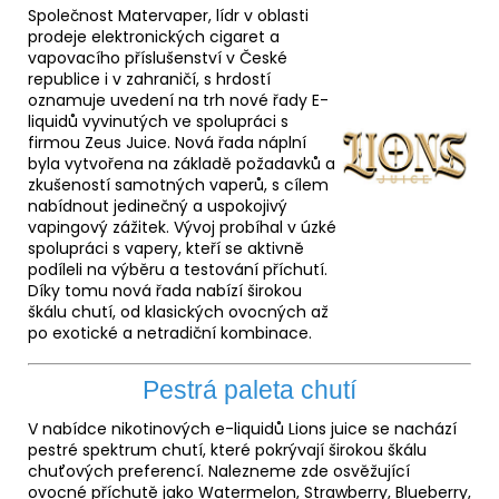
Společnost Matervaper, lídr v oblasti
prodeje elektronických cigaret a
vapovacího příslušenství v České
republice i v zahraničí, s hrdostí
oznamuje uvedení na trh nové řady E-
liquidů vyvinutých ve spolupráci s
firmou Zeus Juice. Nová řada náplní
byla vytvořena na základě požadavků a
zkušeností samotných vaperů, s cílem
nabídnout jedinečný a uspokojivý
vapingový zážitek. Vývoj probíhal v úzké
spolupráci s vapery, kteří se aktivně
podíleli na výběru a testování příchutí.
Díky tomu nová řada nabízí širokou
škálu chutí, od klasických ovocných až
po exotické a netradiční kombinace.
Pestrá paleta chutí
V nabídce nikotinových e-liquidů Lions juice se nachází
pestré spektrum chutí, které pokrývají širokou škálu
chuťových preferencí. Nalezneme zde osvěžující
ovocné příchutě jako Watermelon, Strawberry, Blueberry,