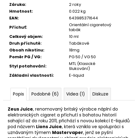
245
Záruka
:
2 roky
Kč
Hmotnost
:
0.022 kg
EAN
:
643985371644
Orientální cigaretový
Příchuť
:
tabák
Celkový objem
:
10 ml
Druh příchutě
:
Tabákové
Obsah nikotinu
:
18mg
Poměr PG / VG
:
PG 50 / VG 50
MTL (Klasické
Styl potahování
:
šlukování)
Základní vlastnosti
:
E-liquid
Popis
Podobné (6)
Videa (1)
Diskuze
Zeus Juice
, renomovaný britský výrobce náplní do
elektronických cigaret a příchutí s bohatou historií
sahající až do roku 2011, přichází s novou kolekcí E-liquidů
pod názvem
Lions Juice
, která vznikla ve spolupráci s
uznávaným týmem
Mastervaper
, jenž se pyšní