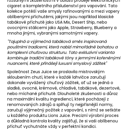
rozsáhlými zkušenostmi v oblasti prodeje elektronických
cigaret a kompletního příslušenství pro vapování. Tato
kolekce potěší vaše smysly rafinovanými a mezi vapery
oblíbenými příchutěmi, jakými jsou například klasické
tabákové příchutě jako USA Mix, Desert Ship, nebo
ovocnými stálicemi jako Apple, Strawberry, Blueberry a
mnoha jinými, vybranými samotnými vapery.
"Tajuplná a výjimečná tabáková směs inspirovaná
pouštními tradicemi, která nabízí mimořádně bohatou a
komplexní chuťovou strukturu. Tato exkluzivní varianta
kombinuje tradiční tabákové tóny s jemnými kořeněnými
nuancemi, které přinášejí luxusní smyslový zážitek"
Společnost Zeus Juice se proslavila mistrovským
skloubením chutí, které v každé lahvičce zaručují
dokonale vyvážený chuťový zážitek, ať už se jedná o
sladké, ovocné, krémové, chladivé, tabákové, dezertové,
nebo míchané příchutě. Dlouholeté zkušenosti a důraz
na maximální kvalitu ingrediencí, které pocházejí z
renomovaných zdrojů a splňují ty nejpřísnější normy,
zaručují výjimečný požitek z vapování, s nímž se setkáte
u každého produktu Lions Juice. Precizní výrobní proces
a důkladná kontrola kvality zajišťují, že si vaši oblíbenou
příchuť vychutnáte vždy v perfektní kondici.