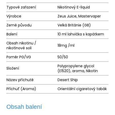
Typové zařazení
Nikotinový
E-liquid
Výrobce
Zeus Juice, Mastervaper
Země původu
Velká Británie (GB)
Balení
10 ml lahvička s kapátkem
Obsah nikotinu /
18mg /ml
nikotinové soli
Poměr PG/VG
50/50
Polypropylene glycol
Složení
(E1520),
aroma
, Nikotin
Název příchutě
Desert Ship
Příchuť (Aroma)
Orientální cigaretový tabák
Obsah balení