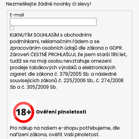
Nezmeškejte žádné novinky či slevy!
a
t
E-mail
í
KLIKNUTÍM SOUHLASÍM s
obchodními
podmínkami,
reklamačním řádem a se
zpracováním osobních údajů dle zákona o
GDPR
.
Zároveň ČESTNĚ PROHLAŠUJI, že jsem starší 18ti let,
tudíž se na moji osobu nevztahuje omezení
prodeje tabákových výrobků a elektronických
cigaret dle zákona č. 379/2005 Sb. a následně
souvisejících zákonů č. 225/2006 Sb., č. 274/2008
Sb a č. 305/2009 Sb.
Ověření plnoletosti
Pro nákup na našem e-shopu potřebujeme, dle
nařízení zákona, ověřit Vaši plnoletost.