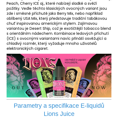
Peach, Cherry ICE aj., které nabízejí sladké a svěží
požitky. Vedle těchto klasických ovocných variant jsou
zde i směsné příchutě jako Berry Mix, nebo například
oblíbený USA Mix, který představuje tradiční tabákovou
chuť inspirovanou americkým stylem. Zajímavou
variantou je Desert Ship, což je exotičtější tobacco blend
s orientálním nádechem. Kombinace ledových příchutí
(ICE) s ovocnými variantami navíc přináší osvěžující a
chladivý rozměr, který vyžaduje mnoho uživatelů
elektronických cigaret.
Parametry a specifikace E-liquidů
Lions Juice