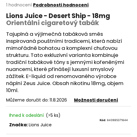
Průměrné
1 hodnocení
Podrobnosti hodnocení
a
hodnocení
j
Lions Juice - Desert Ship - 18mg
produktu
Orientální cigaretový tabák
í
je
3,0
t
Tajuplná a výjimečná tabáková směs
z
?
5
inspirovaná pouštními tradicemi, která nabízí
hvězdiček.
mimořádně bohatou a komplexní chuťovou
strukturu. Tato exkluzivní varianta kombinuje
tradiční tabákové tóny s jemnými kořeněnými
nuancemi, které přinášejí luxusní smyslový
HLEDAT
zážitek.
E-liquid
od renomovaného výrobce
náplní Zeus Juice. Obsah nikotinu 18mg, objem
10ml.
D
Můžeme doručit do:
11.8.2026
Možnosti doručení
o
p
Ihned k odeslání
(>5 ks)
o
Kód:
643985371644
r
Značka:
Lions Juice
u