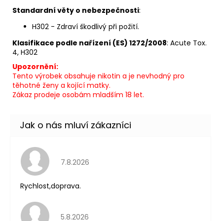
Standardní věty o nebezpečnosti
:
H302 - Zdraví škodlivý při požití.
Klasifikace podle nařízení (ES) 1272/2008
: Acute Tox.
4, H302
Upozornění:
Tento výrobek obsahuje nikotin a je nevhodný pro
těhotné ženy a kojící matky.
Zákaz prodeje osobám mladším 18 let.
Hodnocení obchodu je 5 z 5 hvězdiček.
7.8.2026
Rychlost,doprava.
Hodnocení obchodu je 5 z 5 hvězdiček.
5.8.2026