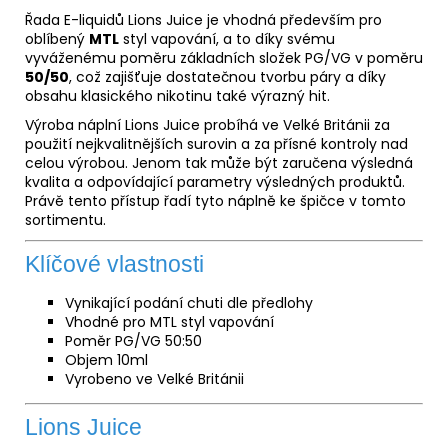
Řada E-liquidů Lions Juice je vhodná především pro
oblíbený
MTL
styl vapování, a to díky svému
vyváženému poměru základních složek
PG
/
VG
v poměru
50/50
, což zajišťuje dostatečnou tvorbu páry a díky
obsahu klasického nikotinu také výrazný hit.
Výroba náplní Lions Juice probíhá ve Velké Británii za
použití nejkvalitnějších surovin a za přísné kontroly nad
celou výrobou. Jenom tak může být zaručena výsledná
kvalita a odpovídající parametry výsledných produktů.
Právě tento přístup řadí tyto náplně ke špičce v tomto
sortimentu.
Klíčové vlastnosti
Vynikající podání chuti dle předlohy
Vhodné pro MTL styl vapování
Poměr
PG/VG
50:50
Objem 10ml
Vyrobeno ve Velké Británii
Lions Juice