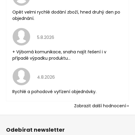
Opět velmi rychlé dodání zboží, hned druhý den po
objednání.
Hodnocení obchodu je 5 z 5 hvězdiček.
5.8.2026
+ Výborná komunikace, snaha najít řešení i v
případě výpadku produktu...
Hodnocení obchodu je 5 z 5 hvězdiček.
4.8.2026
Rychlé a pohodové vyřízení objednávky.
Zobrazit další hodnocení
Z
á
Odebírat newsletter
p