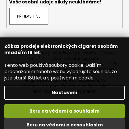
Vaše osobní údaje nikdy neukládáme!
PŘIHLÁSIT SE
Zákaz prodeje elektronických cigaret osobám
Reklamace
Obchodní podmínky
Sledování zásilek
mladším 18 let.
Prodávané značky
Výpočet síly e-liquidu
NOVINKY
MLT / DL - Jakou vybrat e-cigaretu
Míchání bází a boosteru Imperia
Newslettery
GDPR
Tento web používá soubory cookie. Dalším
Slovník pojmů
Mapa serveru
HLÍDACÍ PES
Kontakty
procházením tohoto webu vyjadřujete souhlas, že
Dopravné / poštovné
VÝPRODEJ
jste starší 18ti let a s používáním cookie.
ecigareta Marion Heureka
Napište nám
Věrnostní program
Doručení na Slovensko
Proč koupit od ecigarety Marion
Nastavení
Beru na vědomí a souhlasím
Vytvořil Shoptet
Copyright 2026
Ecigareta Marion
. Všechna práva
Beru na vědomí a nesouhlasím
vyhrazena.
Upravit nastavení cookies