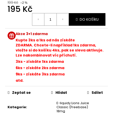
č
199 Kč
–2 %
u
195 Kč
j
Měrná
e
DO KOŠÍKU
cena:
m
e
Akce 3+1 zdarma
Kupte 3ks a 1ks od nás získáte
ELF
ZDARMA. Chcete-li například 1ks zdarma,
BAR
vložte si do košíku 4ks, pak se sleva aktivuje.
ELFLIQ
Lze nakombinovat víc příchutí.
-
SALT
3ks - získáte 1ks zdarma
E-
6ks - získáte 2ks zdarma
LIQUID
-
9ks - získáte 3ks zdarma
BLUEBERRY
atd.
-
10ML
-
Zeptat se
Hlídat
Sdílet
10MG
185
E-liquidy Lions Juice
Kč
Kategorie
:
Classic (Freebase)
Původně:
18mg