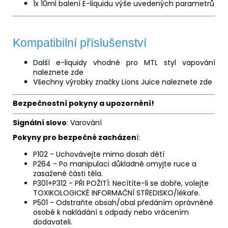
1x 10ml balení E-liquidu výše uvedených parametrů
Kompatibilní příslušenství
Další e-liquidy vhodné pro MTL styl vapování
naleznete
zde
Všechny výrobky značky Lions Juice naleznete
zde
Bezpečnostní pokyny a upozornění!
Signální slovo
: Varování
Pokyny pro bezpečné zacházen
í:
P102 - Uchovávejte mimo dosah dětí
P264 - Po manipulaci důkladně omyjte ruce a
zasažené části těla.
P301+P312 - PŘI POŽITÍ: Necítíte-li se dobře, volejte
TOXIKOLOGICKÉ INFORMAČNÍ STŘEDISKO/lékaře.
P501 - Odstraňte obsah/obal předáním oprávněné
osobě k nakládání s odpady nebo vrácením
dodavateli.