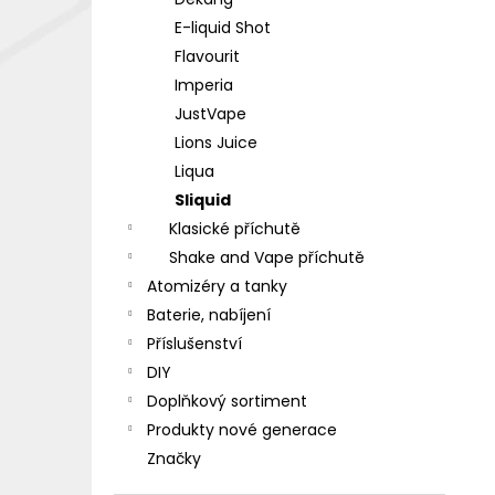
DEKANG DESERT SHIP 10ML 18MG
l
E-liquid Shot
155 Kč
Původně:
195 Kč
Flavourit
Imperia
JustVape
Lions Juice
Liqua
Sliquid
Klasické příchutě
Shake and Vape příchutě
Atomizéry a tanky
Baterie, nabíjení
Příslušenství
DIY
Doplňkový sortiment
Produkty nové generace
Značky