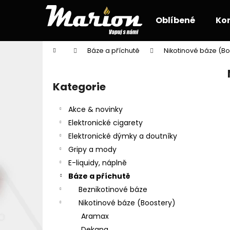
K
Přejít
na
o
Oblíbené
Ko
obsah
Zpět
Zpět
š
do
do
í
Domů
Báze a příchutě
Nikotinové báze (Bo
k
obchodu
obchodu
P
o
Kategorie
Přeskočit
s
kategorie
t
Akce & novinky
r
Elektronické cigarety
a
Elektronické dýmky a doutníky
n
Gripy a mody
n
E-liquidy, náplně
í
Báze a příchutě
p
Beznikotinové báze
a
Nikotinové báze (Boostery)
n
Aramax
e
Dekang