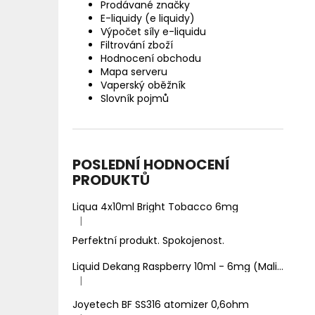
Prodávané značky
E-liquidy (e liquidy)
Výpočet síly e-liquidu
Filtrování zboží
Hodnocení obchodu
Mapa serveru
Vaperský oběžník
Slovník pojmů
POSLEDNÍ HODNOCENÍ
PRODUKTŮ
Liqua 4x10ml Bright Tobacco 6mg
|
Hodnocení produktu je 5 z 5 hvězdiček.
Perfektní produkt. Spokojenost.
Liquid Dekang Raspberry 10ml - 6mg (Malina)
|
Hodnocení produktu je 1 z 5 hvězdiček.
Joyetech BF SS316 atomizer 0,6ohm