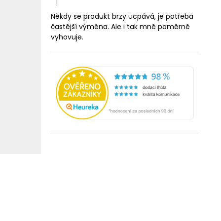
|
Hodnocení produktu je 5 z 5 hvězdiček.
Někdy se produkt brzy ucpává, je potřeba
častější výměna. Ale i tak mně poměrně
vyhovuje.