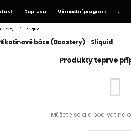
ntakt
Doprava
Věrnostní program
Akce
ostery)
Sliquid
Co potřebujete najít?
Nikotinové báze (Boostery) - Sliquid
HLEDAT
Produkty teprve př
Doporučujeme
Můžete se ale podívat na o