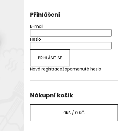
Přihlášení
E-mail
Heslo
PŘIHLÁSIT SE
Nová registrace
Zapomenuté heslo
Nákupní košík
0
KS /
0 KČ