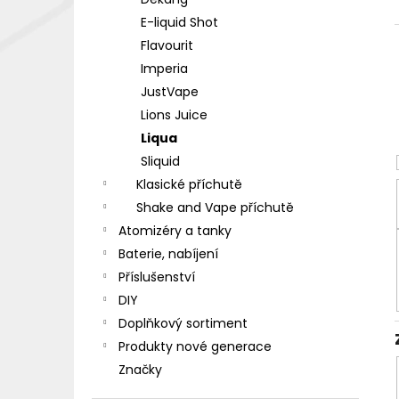
DEKANG DESERT SHIP 10ML 18MG
l
E-liquid Shot
155 Kč
Původně:
195 Kč
Flavourit
Imperia
JustVape
Lions Juice
Liqua
Sliquid
Klasické příchutě
Shake and Vape příchutě
Atomizéry a tanky
Baterie, nabíjení
Příslušenství
DIY
Doplňkový sortiment
Produkty nové generace
Značky