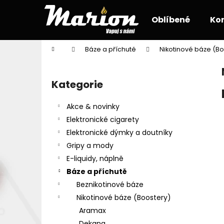
K
Přejít
na
o
Oblíbené
Ko
obsah
Zpět
Zpět
š
do
do
í
Domů
Báze a příchutě
Nikotinové báze (Bo
k
obchodu
obchodu
P
o
Kategorie
Přeskočit
s
kategorie
t
Akce & novinky
r
Elektronické cigarety
a
Elektronické dýmky a doutníky
n
Gripy a mody
n
E-liquidy, náplně
í
Báze a příchutě
p
Beznikotinové báze
a
Nikotinové báze (Boostery)
n
Aramax
e
Dekang