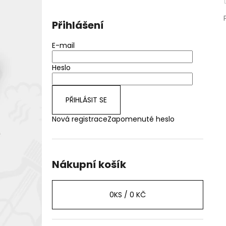
Přihlášení
E-mail
Heslo
PŘIHLÁSIT SE
Nová registrace
Zapomenuté heslo
Nákupní košík
0
KS /
0 KČ