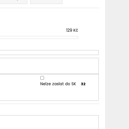
TER IMPERIA 5X10ML
č
129
Kč
Nelze zaslat do SK
32