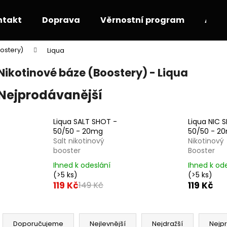
ntakt
Doprava
Věrnostní program
Akce
ostery)
Liqua
Co potřebujete najít?
Nikotinové báze (Boostery) - Liqua
Nejprodávanější
HLEDAT
Liqua SALT SHOT -
Liqua NIC 
50/50 - 20mg
50/50 - 2
Doporučujeme
Salt nikotinový
Nikotinový
booster
Booster
Ihned k odeslání
Ihned k od
(>5 ks)
(>5 ks)
119 Kč
119 Kč
149 Kč
Ř
a
Doporučujeme
Nejlevnější
Nejdražší
Nejp