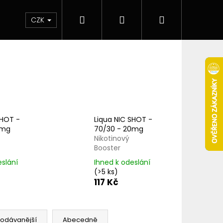
Hledat
Přihlášení
Nákupní
 & novinky
Elektronické cigarety
Elektro
CZK
košík
SHOT -
Liqua NIC SHOT -
0mg
70/30 - 20mg
Nikotinový
Booster
eslání
Ihned k odeslání
(>5 ks)
117 Kč
Následující
rodávanější
Abecedně