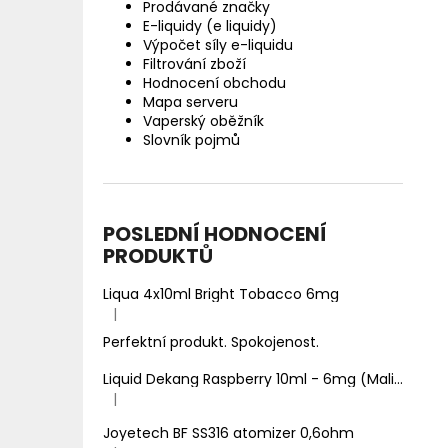
Prodávané značky
E-liquidy (e liquidy)
Výpočet síly e-liquidu
Filtrování zboží
Hodnocení obchodu
Mapa serveru
Vaperský oběžník
Slovník pojmů
POSLEDNÍ HODNOCENÍ
PRODUKTŮ
Liqua 4x10ml Bright Tobacco 6mg
|
Hodnocení produktu je 5 z 5 hvězdiček.
Perfektní produkt. Spokojenost.
Liquid Dekang Raspberry 10ml - 6mg (Malina)
|
Hodnocení produktu je 1 z 5 hvězdiček.
Joyetech BF SS316 atomizer 0,6ohm