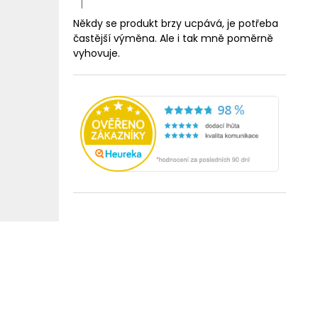
|
Hodnocení produktu je 5 z 5 hvězdiček.
Někdy se produkt brzy ucpává, je potřeba
častější výměna. Ale i tak mně poměrně
vyhovuje.