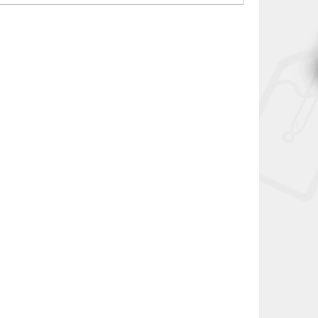
SN-DIY5561
SN-DIY5560
30 + 1
NELZE ZASLAT DO SK
30 + 1
G/30PG)
LIQUA Salt Shot (70VG/30PG)
10ml 5mg
Skladem
(5 ks)
129 Kč
DO KOŠÍKU