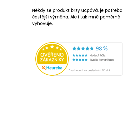
|
Hodnocení produktu je 5 z 5 hvězdiček.
Někdy se produkt brzy ucpává, je potřeba
častější výměna. Ale i tak mně poměrně
vyhovuje.