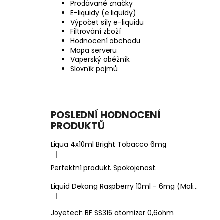
Prodávané značky
E-liquidy (e liquidy)
Výpočet síly e-liquidu
Filtrování zboží
Hodnocení obchodu
Mapa serveru
Vaperský oběžník
Slovník pojmů
POSLEDNÍ HODNOCENÍ
PRODUKTŮ
Liqua 4x10ml Bright Tobacco 6mg
|
Hodnocení produktu je 5 z 5 hvězdiček.
Perfektní produkt. Spokojenost.
Liquid Dekang Raspberry 10ml - 6mg (Malina)
|
Hodnocení produktu je 1 z 5 hvězdiček.
Joyetech BF SS316 atomizer 0,6ohm