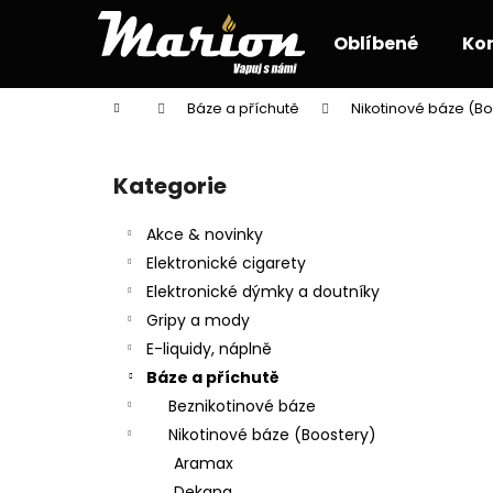
K
Přejít
na
o
Oblíbené
Ko
obsah
Zpět
Zpět
š
do
do
í
Domů
Báze a příchutě
Nikotinové báze (Bo
k
obchodu
obchodu
P
o
Kategorie
Přeskočit
s
kategorie
t
Akce & novinky
r
Elektronické cigarety
a
Elektronické dýmky a doutníky
n
Gripy a mody
n
E-liquidy, náplně
í
Báze a příchutě
p
Beznikotinové báze
a
Nikotinové báze (Boostery)
n
Aramax
e
Dekang