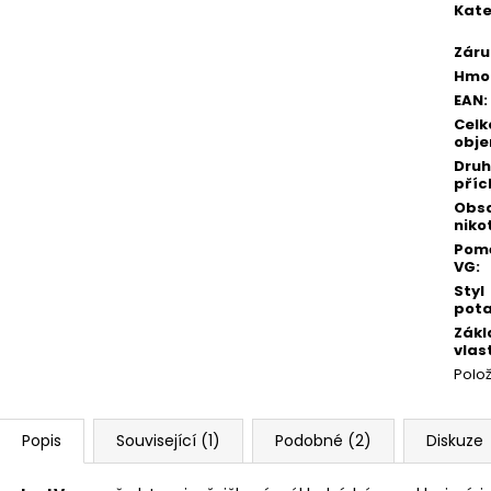
Kate
Záru
Hmo
EAN
:
Celk
obj
Druh
příc
Obs
niko
Pomě
VG
:
Styl
pot
Zákl
vlas
Polo
Popis
Související (1)
Podobné (2)
Diskuze