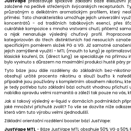
JustVape
představuje špičkové základní
báze
exkluzivní j
založené na pečlivě střežených švýcarských recepturách. T
průzračným a delikátním aromatickým profilem, který neo
příměsi. Tato charakteristika umožňuje jejich univerzální v
koncentrátů - od tradičních tabákových esencí, přes šť
cukrářské kompozice s mnoha vrstvami chutí, přičemž samo
a nijak nenarušuje výsledný chuťový profil. Propracov
kategorizován do třech distinktivních řad nesoucích označ
specifickým poměrem složek
PG
a
VG
. Již samotné označen
jejich zamýšlené využití - MTL (mouth to lung) je optimalizov
klasické kouření, DL (
direct lung
) se specializuje na přímou 
bylo vyvinuto s důrazem na maximální produkci husté páry pr
Tyto báze jsou dále rozděleny do základních bez-nikotin
obsahují určité procento nikotinu a slouží buďto k nařed
případně jsou používány s kompletním obsahem nikotinu, kte
je tedy potřeba tuto základní bázi ochutit vhodnou příchutí 
nabídka opravdu velmi rozmanitá a záleží tak pouze na vás, kt
Jak si takový výsledný
e-liquid
v domácích podmínkách připravit
jaké množství příchutě zvolit? To vše se dozvíte níže odkaz
která vám tuto výrobu velmi zjednodušší.
Základní orientační rozdělení booster bází JustVape:
JustVape MTL
- Báze JustVape MTL obsahuje 50% VG a 50% P