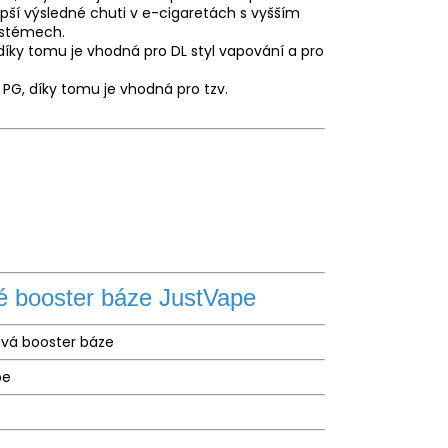
jlepší výsledné chuti v e-cigaretách s vyšším
ystémech.
íky tomu je vhodná pro DL styl vapování a pro
G, díky tomu je vhodná pro tzv.
vé booster báze JustVape
ová booster báze
pe