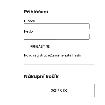
Přihlášení
E-mail
Heslo
PŘIHLÁSIT SE
Nová registrace
Zapomenuté heslo
Nákupní košík
0
KS /
0 KČ