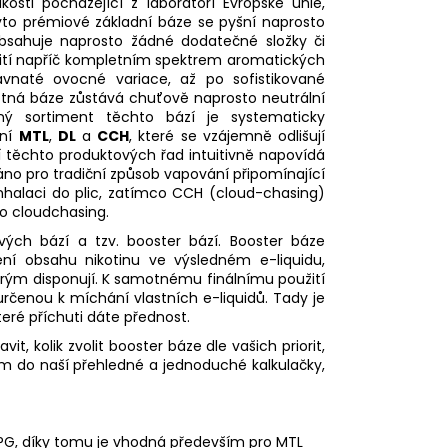
akosti pocházející z laboratoří Evropské unie,
yto prémiové základní báze se pyšní naprosto
bsahuje naprosto žádné dodatečné složky či
yužití napříč kompletním spektrem aromatických
avnaté ovocné variace, až po sofistikované
tná báze zůstává chuťově naprosto neutrální
aný sortiment těchto bází je systematicky
ení
MTL
,
DL
a
CCH
, které se vzájemně odlišují
í těchto produktových řad intuitivně napovídá
áno pro tradiční způsob vapování připomínající
inhalaci do plic, zatímco CCH (
cloud-chasing
)
o cloudchasing.
ových bází a tzv.
booster
bází. Booster báze
ění obsahu nikotinu ve výsledném e-liquidu,
rým disponují. K samotnému finálnímu použití
určenou k míchání vlastních e-liquidů. Tady je
eré příchuti dáte přednost.
, kolik zvolit booster báze dle vašich priorit,
em do naší přehledné a jednoduché kalkulačky,
G, díky tomu je vhodná především pro MTL