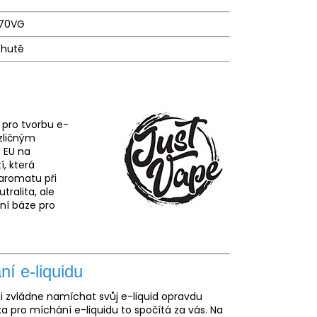
 70VG
chutě
 pro tvorbu e-
ozličným
 EU na
í, která
aromatu při
tralita, ale
lní báze pro
í e-liquidu
si zvládne namíchat svůj e-
liquid
opravdu
ka pro míchání e-liquidu to spočítá za vás. Na