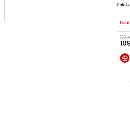
DEKANG DESERT SHIP 10ML 11MG
BÁZE FIFTY BOOS
Polož
20MG
149 Kč
Původně:
195 Kč
602 Kč
Původně:
649 K
Není
139 
10
Měr
cena