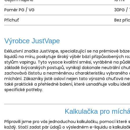
Poměr PG / VG
30PG /
Příchuť
Bez pří
Výrobce JustVape
Exkluzivní značka JustVape, specializující se na prémiové báze
liquidů na míru, poskytuje široký výběr bází přizpůsobených r
stylům vapingu. Tyto vysoce kvalitní směsi, vyráběné na půdě
základě švýcarských postupů, vynikají dokonale neutrální chut
zachovává čistotu a nezměněnou charakteristiku vybraného 
míchání. Zákazníky jistě osloví nejen tato výrazná chuťová neu
také praktické a přehledné balení, které usnadňuje volbu ideá
specifické potřeby.
Kalkulačka pro míchán
Připravili jsme pro vás jednoduchou kalkulačku, pomocí které 
každý. Stačí zadat pár údajů o výsledném e-liquidu a kalkulač