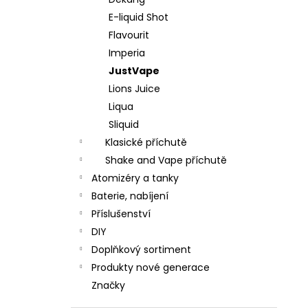
DEKANG DESERT SHIP 10ML 18MG
l
E-liquid Shot
155 Kč
Původně:
195 Kč
Flavourit
Imperia
JustVape
Lions Juice
Liqua
Sliquid
Klasické příchutě
Shake and Vape příchutě
Atomizéry a tanky
Baterie, nabíjení
Příslušenství
DIY
Doplňkový sortiment
Produkty nové generace
Značky