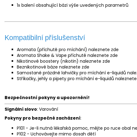
1x balení obsahující bázi výše uvedených parametrů
Kompatibilní příslušenství
Aromata (příchutě pro míchání) naleznete
zde
Aromata Shake & Vape příchutě naleznete
zde
Nikotinové boostery (nikotin) naleznete
zde
Beznikotinové báze naleznete
zde
Samostané prázdné lahvičky pro míchání e-liquidů nal
Stříkačky, jehly a pipety pro míchání e-liquidů naleznet
Bezpečnostní pokyny a upozornění!
Signální slovo
: Varování
Pokyny pro bezpečné zacházení
:
P101 - Je-li nutná lékařská pomoc, mějte po ruce obal ne
P102 - Uchovávejte mimo dosah dětí