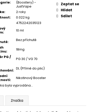
gorie
:
(Boostery) -
Zeptat se
JustVape
Hlídat
ka
:
2 roky
Sdílet
tnost
:
0.022 kg
4752242035123
ový
10 ml
em
:
Bez příchutě
hutě
:
ah
18mg
tinu
:
r PG /
PG 30 / VG 70
DL (Přímé do plic)
ahování
:
adní
Nikotinový Booster
tnosti
:
žka byla vyprodána…
Značka