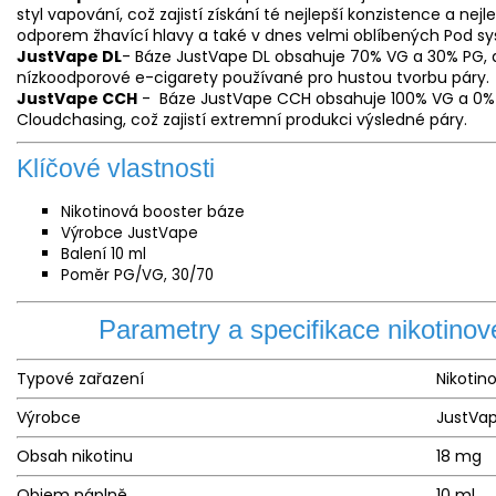
styl vapování, což zajistí získání té nejlepší konzistence a ne
odporem žhavící hlavy a také v dnes velmi oblíbených Pod s
JustVape DL
- Báze JustVape DL obsahuje 70% VG a 30% PG, d
nízkoodporové e-cigarety používané pro hustou tvorbu páry.
JustVape CCH
- Báze JustVape CCH obsahuje 100% VG a 0% P
Cloudchasing, což zajistí extremní produkci výsledné páry.
Klíčové vlastnosti
Nikotinová booster báze
Výrobce JustVape
Balení 10 ml
Poměr
PG/VG
, 30/70
Parametry a specifikace nikotino
Typové zařazení
Nikotin
Výrobce
JustVa
Obsah nikotinu
18 mg
Objem náplně
10 ml