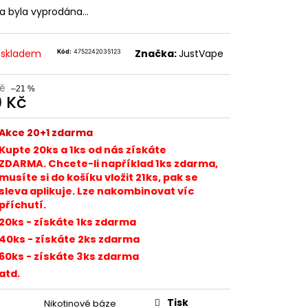
TER IMPERIA 5X10ML
ka byla vyprodána…
č
 skladem
Značka:
JustVape
Kód:
4752242035123
Kč
–21 %
9 Kč
ná
:
Akce 20+1 zdarma
Kupte 20ks a 1ks od nás získáte
ZDARMA. Chcete-li například 1ks zdarma,
musíte si do košíku vložit 21ks, pak se
sleva aplikuje. Lze nakombinovat víc
příchutí.
20ks - získáte 1ks zdarma
40ks - získáte 2ks zdarma
60ks - získáte 3ks zdarma
atd.
Tisk
Nikotinové báze