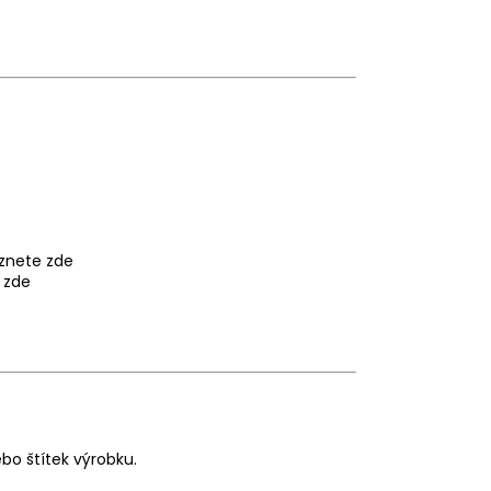
eznete
zde
e
zde
bo štítek výrobku.