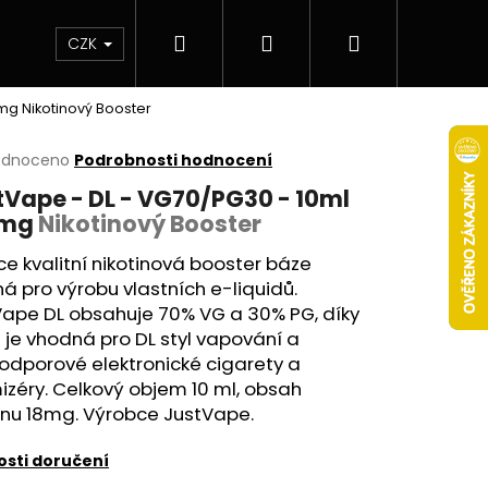
Hledat
Přihlášení
Nákupní
 & novinky
Elektronické cigarety
Elektro
CZK
8mg
Nikotinový Booster
košík
rné
odnoceno
Podrobnosti hodnocení
cení
tVape - DL - VG70/PG30 - 10ml
ktu
8mg
Nikotinový Booster
e kvalitní nikotinová
booster
báze
á pro výrobu vlastních e-liquidů.
ček.
Vape
DL
obsahuje 70%
VG
a 30%
PG
, díky
je vhodná pro DL styl vapování a
odporové elektronické cigarety a
zéry. Celkový objem 10 ml, obsah
inu 18mg. Výrobce JustVape.
Následující
sti doručení