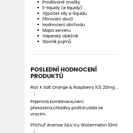
Prodávané značky
E-liquidy (e liquidy)
Výpočet síly e-liquidu
Filtrování zboží
Hodnocení obchodu
Mapa serveru
Vaperský oběžník
Slovník pojmů
POSLEDNÍ HODNOCENÍ
PRODUKTŮ
Riot X Salt Orange & Raspberry ICE 20mg
Ledový 
|
Hodnocení produktu je 5 z 5 hvězdiček.
Prijemná kombinace,není
přesazena,chladivy podtón,ráda se
vracím.
Příchuť Aramax S&V Icy Watermelon 10ml
|
Hodnocení produktu je 5 z 5 hvězdiček.