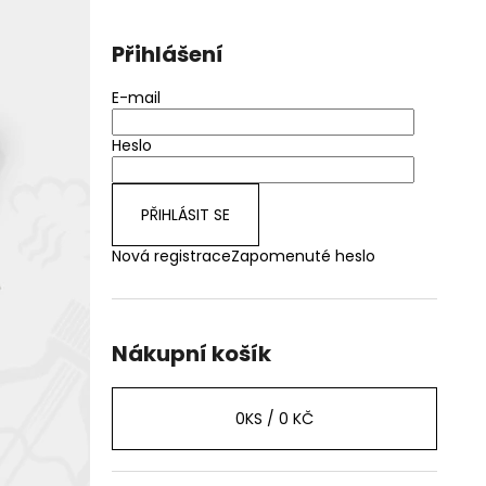
Přihlášení
E-mail
Heslo
PŘIHLÁSIT SE
Nová registrace
Zapomenuté heslo
Nákupní košík
0
KS /
0 KČ