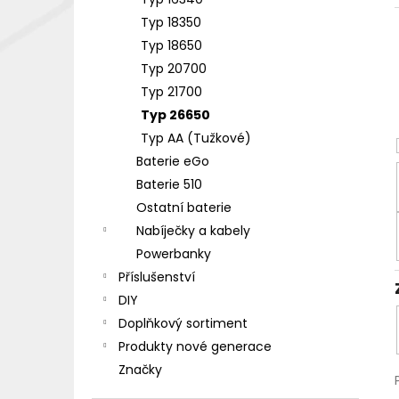
DEKANG DESERT SHIP 10ML 18MG
l
Typ 18350
155 Kč
Původně:
195 Kč
Typ 18650
Typ 20700
Typ 21700
Typ 26650
Typ AA (Tužkové)
Baterie eGo
Baterie 510
Ostatní baterie
Nabíječky a kabely
Powerbanky
Příslušenství
DIY
Doplňkový sortiment
Produkty nové generace
Značky