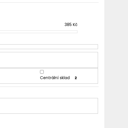
TER IMPERIA 5X10ML
č
385
Kč
Centrální sklad
2