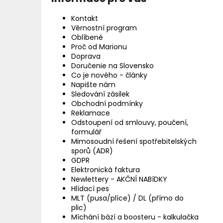
Kontakt
Věrnostní program
Oblíbené
Proč od Marionu
Doprava
Doručenie na Slovensko
Co je nového - články
Napište nám
Sledování zásilek
Obchodní podmínky
Reklamace
Odstoupení od smlouvy, poučení,
formulář
Mimosoudní řešení spotřebitelských
sporů (ADR)
GDPR
Elektronická faktura
Newlettery - AKČNÍ NABíDKY
Hlídací pes
MLT (pusa/plíce) / DL (přímo do
plic)
Míchání bází a boosteru - kalkulačka