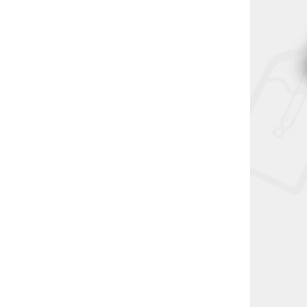
995462
00mAh
5 ks)
6650
fest