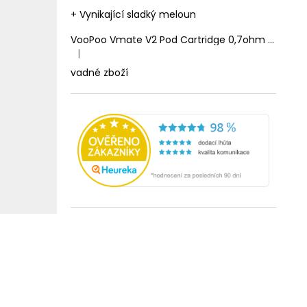
+ Vynikající sladký meloun
VooPoo Vmate V2 Pod Cartridge 0,7ohm 2ml
|
Hodnocení produktu je 1 z 5 hvězdiček.
vadné zboží