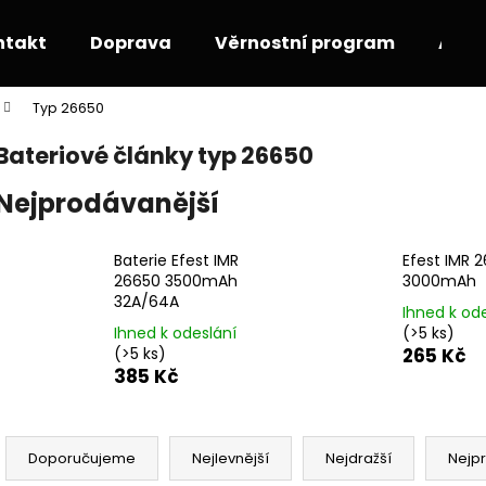
ntakt
Doprava
Věrnostní program
Akce
Typ 26650
Co potřebujete najít?
Bateriové články typ 26650
Nejprodávanější
HLEDAT
Baterie Efest IMR
Efest IMR 
26650 3500mAh
3000mAh
Doporučujeme
32A/64A
Ihned k od
Ihned k odeslání
(>5 ks)
(>5 ks)
265 Kč
385 Kč
Ř
a
Doporučujeme
Nejlevnější
Nejdražší
Nejp