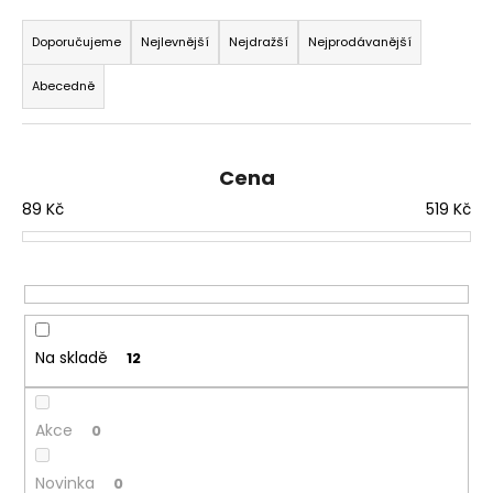
Ř
a
a
Doporučujeme
Nejlevnější
Nejdražší
Nejprodávanější
j
z
í
Abecedně
e
t
n
?
í
Cena
p
89
Kč
519
Kč
r
o
HLEDAT
d
u
k
D
t
Na skladě
12
o
ů
p
o
Akce
0
r
u
Novinka
0