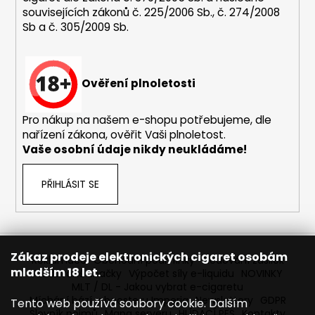
i
souvisejících zákonů č. 225/2006 Sb., č. 274/2008
s
Sb a č. 305/2009 Sb.
u
Ověření plnoletosti
Pro nákup na našem e-shopu potřebujeme, dle
nařízení zákona, ověřit Vaši plnoletost.
Vaše osobní údaje nikdy neukládáme!
PŘIHLÁSIT SE
Zákaz prodeje elektronických cigaret osobám
Reklamace
Obchodní podmínky
Sledování zásilek
mladším 18 let.
Prodávané značky
Výpočet síly e-liquidu
NOVINKY
MLT / DL - Jakou vybrat e-cigaretu
Míchání bází a boosteru Imperia
Newslettery
GDPR
Tento web používá soubory cookie. Dalším
Slovník pojmů
Mapa serveru
HLÍDACÍ PES
Kontakty