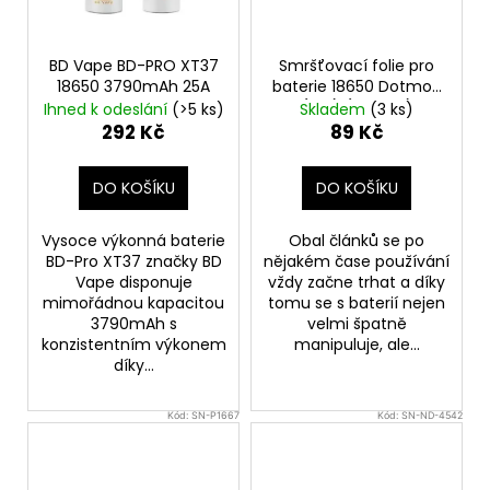
BD Vape BD-PRO XT37
Smršťovací folie pro
18650 3790mAh 25A
baterie 18650 Dotmod
(5ks) (Graffiti)
Ihned k odeslání
(>5 ks)
Skladem
(3 ks)
292 Kč
89 Kč
DO KOŠÍKU
DO KOŠÍKU
Vysoce výkonná baterie
Obal článků se po
BD-Pro XT37 značky BD
nějakém čase používání
Vape disponuje
vždy začne trhat a díky
mimořádnou kapacitou
tomu se s baterií nejen
3790mAh s
velmi špatně
konzistentním výkonem
manipuluje, ale...
díky...
Kód:
SN-P1667
Kód:
SN-ND-4542