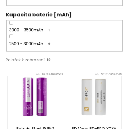
Původně:
245
Kč
Kapacita baterie [mAh]
3000 - 3500mAh
1
2500 - 3000mAh
2
Položek k zobrazení:
12
V
Kód:
6958946201583
Kód:
3613108398169
ý
p
i
s
p
r
o
Baterie Efest 18650
BD Vape BD-PRO XT35