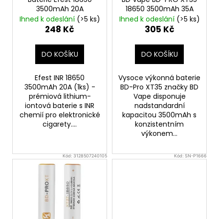
d
3500mAh 20A
18650 3500mAh 35A
u
Ihned k odeslání
(>5 ks)
Ihned k odeslání
(>5 ks)
248 Kč
305 Kč
k
t
DO KOŠÍKU
DO KOŠÍKU
ů
Efest INR 18650
Vysoce výkonná baterie
3500mAh 20A (1ks) -
BD-Pro XT35 značky BD
prémiová lithium-
Vape disponuje
iontová baterie s INR
nadstandardní
chemií pro elektronické
kapacitou 3500mAh s
cigarety....
konzistentním
výkonem...
Kód:
3128507240105
Kód:
SN-P1666