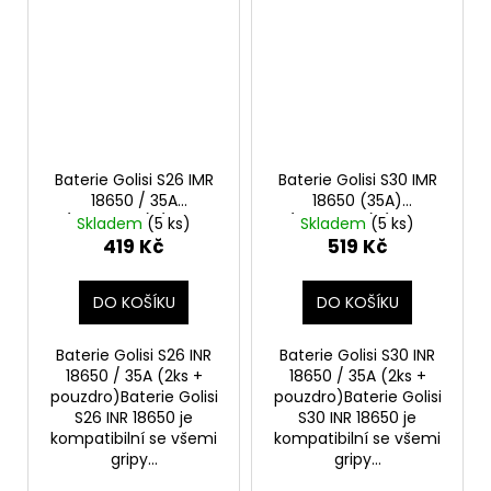
Baterie Golisi S26 IMR
Baterie Golisi S30 IMR
18650 / 35A
18650 (35A)
(2600mAh) (2ks +
(3000mAh) (2ks +
Skladem
(5 ks)
Skladem
(5 ks)
pouzdro)
pouzdro)
419 Kč
519 Kč
DO KOŠÍKU
DO KOŠÍKU
Baterie Golisi S26 INR
Baterie Golisi S30 INR
18650 / 35A (2ks +
18650 / 35A (2ks +
pouzdro)Baterie Golisi
pouzdro)Baterie Golisi
S26 INR 18650 je
S30 INR 18650 je
kompatibilní se všemi
kompatibilní se všemi
gripy...
gripy...