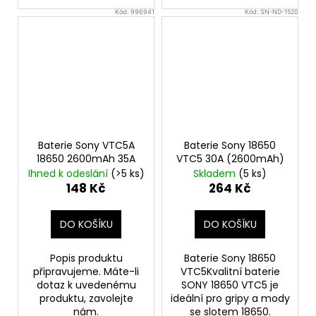
Kód:
996941
Kód:
SN-ND-1520
Baterie Sony VTC5A
Baterie Sony 18650
18650 2600mAh 35A
VTC5 30A (2600mAh)
Ihned k odeslání
(>5 ks)
Skladem
(5 ks)
148 Kč
264 Kč
DO KOŠÍKU
DO KOŠÍKU
Popis produktu
Baterie Sony 18650
připravujeme. Máte-li
VTC5Kvalitní baterie
dotaz k uvedenému
SONY 18650 VTC5 je
produktu, zavolejte
ideální pro gripy a mody
nám.
se slotem 18650.