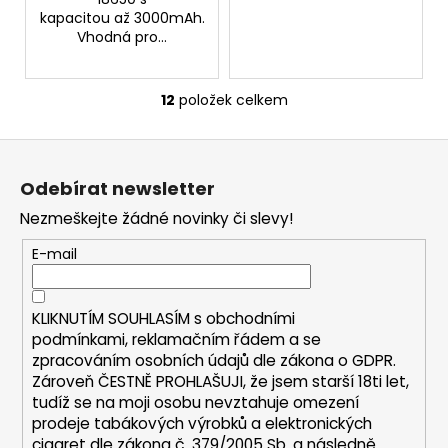
kapacitou až 3000mAh.
Vhodná pro...
12
položek celkem
O
v
Z
l
á
á
Odebírat newsletter
d
p
a
Nezmeškejte žádné novinky či slevy!
a
c
t
E-mail
í
í
p
r
KLIKNUTÍM SOUHLASÍM s
obchodními
v
podmínkami,
reklamačním řádem a se
k
zpracováním osobních údajů dle zákona o
GDPR
.
y
Zároveň ČESTNĚ PROHLAŠUJI, že jsem starší 18ti let,
v
tudíž se na moji osobu nevztahuje omezení
ý
prodeje tabákových výrobků a elektronických
p
cigaret dle zákona č. 379/2005 Sb. a následně