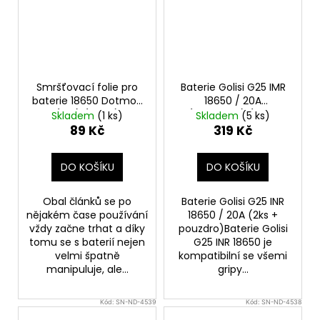
Smršťovací folie pro
Baterie Golisi G25 IMR
baterie 18650 Dotmod
18650 / 20A
(5ks) (Tech)
(2500mAh) (2ks +
Skladem
(1 ks)
Skladem
(5 ks)
pouzdro)
89 Kč
319 Kč
DO KOŠÍKU
DO KOŠÍKU
Obal článků se po
Baterie Golisi G25 INR
nějakém čase používání
18650 / 20A (2ks +
vždy začne trhat a díky
pouzdro)Baterie Golisi
tomu se s baterií nejen
G25 INR 18650 je
velmi špatně
kompatibilní se všemi
manipuluje, ale...
gripy...
Kód:
SN-ND-4539
Kód:
SN-ND-4538