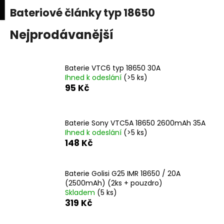
K
upní
Menu
ní
Bateriové články typ 18650
Přejít
o
na
Zpět
Zpět
k
š
obsah
Nejprodávanější
í
C
k
o
Baterie VTC6 typ 18650 30A
p
Ihned k odeslání
(>5 ks)
95 Kč
o
t
ř
Baterie Sony VTC5A 18650 2600mAh 35A
e
Ihned k odeslání
(>5 ks)
148 Kč
b
u
j
Baterie Golisi G25 IMR 18650 / 20A
e
(2500mAh) (2ks + pouzdro)
Skladem
(5 ks)
t
319 Kč
e
n