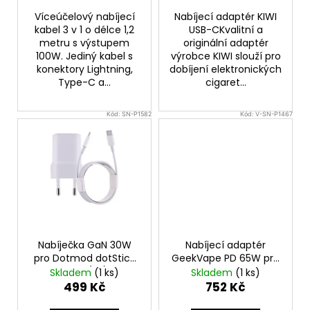
Víceúčelový nabíjecí
Nabíjecí adaptér KIWI
kabel 3 v 1 o délce 1,2
USB-CKvalitní a
metru s výstupem
originální adaptér
100W. Jediný kabel s
výrobce KIWI slouží pro
konektory Lightning,
dobíjení elektronických
Type-C a...
cigaret...
Kód:
SN-P1582
Kód:
V-SN-P1467
Nabíječka GaN 30W
Nabíjecí adaptér
pro Dotmod dotStick
GeekVape PD 65W pro
Revo (EU)
Obelisk 120 FC Mod
Skladem
(1 ks)
Skladem
(1 ks)
(Bílý)
499 Kč
752 Kč