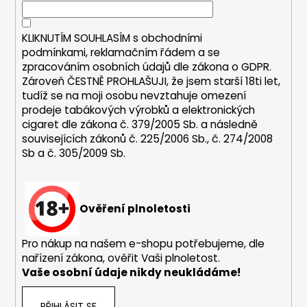
í
í
p
r
KLIKNUTÍM SOUHLASÍM s
obchodními
v
podmínkami,
reklamačním řádem a se
k
zpracováním osobních údajů dle zákona o
GDPR
.
y
Zároveň ČESTNĚ PROHLAŠUJI, že jsem starší 18ti let,
v
tudíž se na moji osobu nevztahuje omezení
ý
prodeje tabákových výrobků a elektronických
p
cigaret dle zákona č. 379/2005 Sb. a následně
i
souvisejících zákonů č. 225/2006 Sb., č. 274/2008
s
Sb a č. 305/2009 Sb.
u
Ověření plnoletosti
Pro nákup na našem e-shopu potřebujeme, dle
nařízení zákona, ověřit Vaši plnoletost.
Vaše osobní údaje nikdy neukládáme!
PŘIHLÁSIT SE