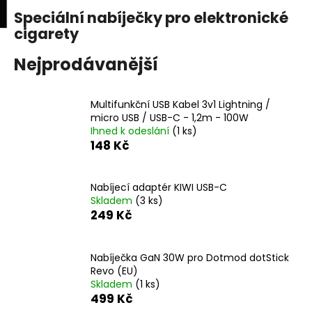
K
upní
Menu
ní
Speciální nabíječky pro elektronické
Přejít
o
na
cigarety
Zpět
Zpět
k
š
obsah
í
Nejprodávanější
C
k
o
Multifunkční USB Kabel 3v1 Lightning /
p
micro USB / USB-C - 1,2m - 100W
o
Ihned k odeslání
(1 ks)
148 Kč
t
ř
e
Nabíjecí adaptér KIWI USB-C
b
Skladem
(3 ks)
249 Kč
u
j
e
Nabíječka GaN 30W pro Dotmod dotStick
Revo (EU)
t
Skladem
(1 ks)
e
499 Kč
n