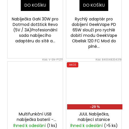
DO KOŠÍKU
DO KOŠÍKU
Nabíječka GaN 30W pro
Rychlý adaptér pro
Dotmod dotStick Revo
dobíjení GeekVape PD
(5V / 3A)Profesionální
65W slouží pro rychlé
sada nabíjecího
dobití modu GeekVape
adaptéru do sítě a...
Obelisk 120 FC Mod do
plné...
Kód:
V-SN-P1211
Kód:
840048204318
AKCE
–29 %
Multifunkční USB
JUUL Nabíječka,
nabíječka baterií -
nabíjecí stanice
Nitecore LC10 Portable
Ihned k odeslání
(1 ks)
Ihned k odeslání
(>5 ks)