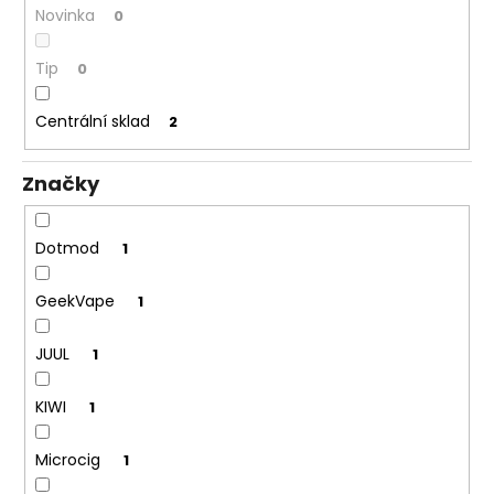
č
Novinka
0
u
j
Tip
0
e
m
e
Centrální sklad
2
Značky
DEKANG
DESERT
SHIP
10ML
Dotmod
1
18MG
155
GeekVape
1
Kč
Původně:
195
JUUL
1
Kč
KIWI
1
Microcig
1