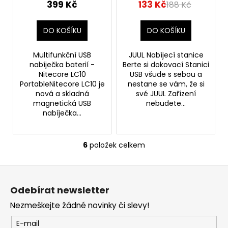
Magnetic Outdoor
399 Kč
133 Kč
188 Kč
DO KOŠÍKU
DO KOŠÍKU
Multifunkční USB
JUUL Nabíjecí stanice
nabíječka baterií -
Berte si dokovací Stanici
Nitecore LC10
USB všude s sebou a
PortableNitecore LC10 je
nestane se vám, že si
nová a skladná
své JUUL Zařízení
magnetická USB
nebudete...
nabíječka...
6
položek celkem
O
v
Z
l
á
á
Odebírat newsletter
d
p
a
Nezmeškejte žádné novinky či slevy!
a
c
t
E-mail