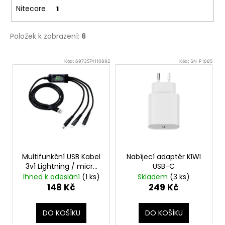
Nitecore
1
Položek k zobrazení:
6
V
Kód:
6973574110892
Kód:
SN-P1685
ý
p
i
s
p
r
o
Multifunkční USB Kabel
Nabíjecí adaptér KIWI
d
3v1 Lightning / micro
USB-C
USB / USB-C - 1,2m -
u
Ihned k odeslání
(1 ks)
Skladem
(3 ks)
100W
148 Kč
249 Kč
k
t
DO KOŠÍKU
DO KOŠÍKU
ů