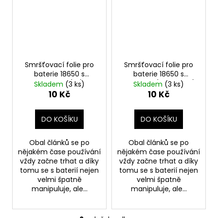
Smršťovací folie pro
Smršťovací folie pro
baterie 18650 s
baterie 18650 s
potiskem (C1)
potiskem (USA vlajka)
Skladem
(3 ks)
Skladem
(3 ks)
10 Kč
10 Kč
DO KOŠÍKU
DO KOŠÍKU
Obal článků se po
Obal článků se po
nějakém čase používání
nějakém čase používání
vždy začne trhat a díky
vždy začne trhat a díky
tomu se s baterií nejen
tomu se s baterií nejen
velmi špatně
velmi špatně
manipuluje, ale...
manipuluje, ale...