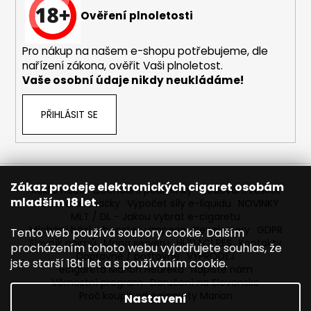
Ověření plnoletosti
Pro nákup na našem e-shopu potřebujeme, dle
nařízení zákona, ověřit Vaši plnoletost.
Vaše osobní údaje nikdy neukládáme!
PŘIHLÁSIT SE
Zákaz prodeje elektronických cigaret osobám
Reklamace
Obchodní podmínky
Sledování zásilek
mladším 18 let.
Prodávané značky
Výpočet síly e-liquidu
NOVINKY
MLT / DL - Jakou vybrat e-cigaretu
Míchání bází a boosteru Imperia
Newslettery
GDPR
Tento web používá soubory cookie. Dalším
Slovník pojmů
Mapa serveru
HLÍDACÍ PES
Kontakty
procházením tohoto webu vyjadřujete souhlas, že
Dopravné / poštovné
VÝPRODEJ
jste starší 18ti let a s používáním cookie.
ecigareta Marion Heureka
Napište nám
Věrnostní program
Doručení na Slovensko
Proč koupit od ecigarety Marion
Nastavení