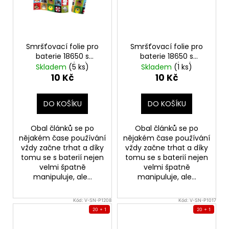
Smršťovací folie pro
Smršťovací folie pro
baterie 18650 s
baterie 18650 s
potiskem (C3)
potiskem (C2)
Skladem
(5 ks)
Skladem
(1 ks)
10 Kč
10 Kč
DO KOŠÍKU
DO KOŠÍKU
Obal článků se po
Obal článků se po
nějakém čase používání
nějakém čase používání
vždy začne trhat a díky
vždy začne trhat a díky
tomu se s baterií nejen
tomu se s baterií nejen
velmi špatně
velmi špatně
manipuluje, ale...
manipuluje, ale...
Kód:
V-SN-P1208
Kód:
V-SN-P1017
20 + 1
20 + 1