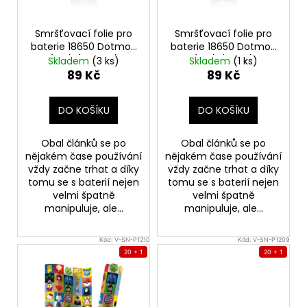
245
r
Kč
o
Smršťovací folie pro
Smršťovací folie pro
d
baterie 18650 Dotmod
baterie 18650 Dotmod
(5ks) (Graffiti)
(5ks) (Tech)
u
Skladem
(3 ks)
Skladem
(1 ks)
89 Kč
89 Kč
k
t
DO KOŠÍKU
DO KOŠÍKU
ů
Obal článků se po
Obal článků se po
nějakém čase používání
nějakém čase používání
vždy začne trhat a díky
vždy začne trhat a díky
tomu se s baterií nejen
tomu se s baterií nejen
velmi špatně
velmi špatně
manipuluje, ale...
manipuluje, ale...
Kód:
V-SN-P1210
Kód:
V-SN-P1209
20 + 1
20 + 1