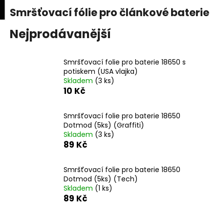
K
upní
Menu
ní
Smršťovací fólie pro článkové baterie
Přejít
o
na
Zpět
Zpět
k
š
obsah
Nejprodávanější
í
C
k
Smršťovací folie pro baterie 18650 s
o
potiskem (USA vlajka)
p
Skladem
(3 ks)
o
10 Kč
t
ř
Smršťovací folie pro baterie 18650
Dotmod (5ks) (Graffiti)
e
Skladem
(3 ks)
b
89 Kč
u
j
Smršťovací folie pro baterie 18650
e
Dotmod (5ks) (Tech)
Skladem
(1 ks)
t
89 Kč
e
n