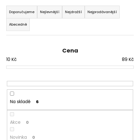
Ř
a
a
Doporučujeme
Nejlevnější
Nejdražší
Nejprodávanější
j
z
í
Abecedně
e
t
n
?
í
Cena
p
10
Kč
89
Kč
r
o
HLEDAT
d
u
k
D
t
Na skladě
6
o
ů
p
o
Akce
0
r
u
Novinka
0