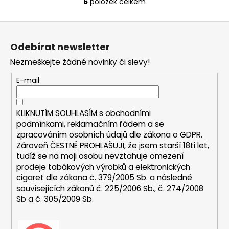
6
položek celkem
O
v
Z
l
á
á
Odebírat newsletter
d
p
a
Nezmeškejte žádné novinky či slevy!
a
c
t
E-mail
í
í
p
r
KLIKNUTÍM SOUHLASÍM s
obchodními
v
podmínkami,
reklamačním řádem a se
k
zpracováním osobních údajů dle zákona o
GDPR
.
y
Zároveň ČESTNĚ PROHLAŠUJI, že jsem starší 18ti let,
v
tudíž se na moji osobu nevztahuje omezení
ý
prodeje tabákových výrobků a elektronických
p
cigaret dle zákona č. 379/2005 Sb. a následně
i
souvisejících zákonů č. 225/2006 Sb., č. 274/2008
s
Sb a č. 305/2009 Sb.
u