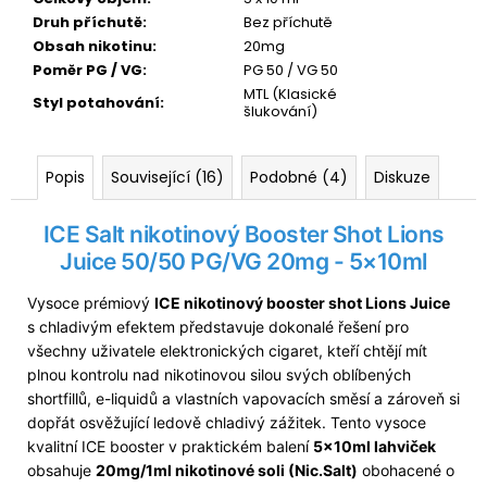
Druh příchutě
:
Bez příchutě
Obsah nikotinu
:
20mg
Poměr PG / VG
:
PG 50 / VG 50
MTL (Klasické
Styl potahování
:
šlukování)
Popis
Související (16)
Podobné (4)
Diskuze
ICE Salt nikotinový
Booster
Shot Lions
Juice 50/50
PG
/
VG
20mg - 5×10ml
Vysoce prémiový
ICE nikotinový booster shot Lions Juice
s chladivým efektem představuje dokonalé řešení pro
všechny uživatele elektronických cigaret, kteří chtějí mít
plnou kontrolu nad nikotinovou silou svých oblíbených
shortfillů, e-liquidů a vlastních vapovacích směsí a zároveň si
dopřát osvěžující ledově chladivý zážitek. Tento vysoce
kvalitní ICE booster v praktickém balení
5×10ml lahviček
obsahuje
20mg/1ml nikotinové soli (Nic.Salt)
obohacené o