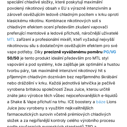
speciální chladivé složky, které poskytují maximální
povolený nikotinový obsah v EU s výrazně intenzivním a
zároveň osvěžujícím ledově chladným pocitem v krku oproti
klasickému nikotinu. Kombinace nikotinových solí s
chladivým efektem ocení především zkušení vapovači
preferující mentolové a ledové příchutě, náročnější uživatelé
MTL
zařízení a profesionální mixéři, kteří vyžadují nejvyšší
nikotinovou sílu s dodatečným osvěžujícím efektem pro své
vape potřeby. Díky
precizně vyváženému poměru
PG/VG
50/50
je tento produkt ideální především pro MTL styl
vapování a pod systémy, kde zajišťuje jak optimální a hustou
tvorbu páry, tak maximálně intenzivní nikotinový hit s
příjemným chladivým doznívám bez nepříjemného škrábání
nebo dráždění v krku. Každá jednotlivá lahvička je pečlivě
vyrobena britskou společností Zeus Juice, kterou určitě
znáte jako výrobce těch vůbec nejoceňovanějších e-liquidů
a Shake & Vape příchutí na trhu. ICE boostery a
báze
Lions
Juice jsou vyrobeny s využitím nejkvalitnějších
farmaceutických surovin včetně prémiových chladivých
složek a za nejpřísnější kontroly celého výrobního procesu
podle současných evropských standardů TPD a