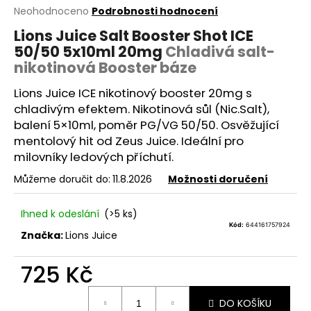
Průměrné
Neohodnoceno
Podrobnosti hodnocení
a
hodnocení
j
Lions Juice Salt Booster Shot ICE
produktu
50/50 5x10ml 20mg
Chladivá salt-
í
je
0,0
nikotinová Booster báze
t
z
?
5
Lions Juice ICE nikotinový
booster
20mg s
hvězdiček.
chladivým efektem. Nikotinová sůl (Nic.Salt),
balení 5×10ml, poměr
PG
/
VG
50/50. Osvěžující
mentolový hit od Zeus Juice. Ideální pro
milovníky ledových příchutí.
HLEDAT
Můžeme doručit do:
11.8.2026
Možnosti doručení
Ihned k odeslání
(>5 ks)
D
Kód:
644161757924
o
Značka:
Lions Juice
p
o
725 Kč
r
Měrná
u
DO KOŠÍKU
cena: