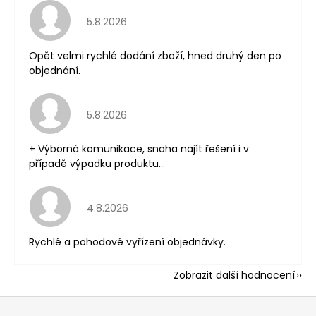
Hodnocení obchodu je 5 z 5 hvězdiček.
5.8.2026
Opět velmi rychlé dodání zboží, hned druhý den po
objednání.
Hodnocení obchodu je 5 z 5 hvězdiček.
5.8.2026
+ Výborná komunikace, snaha najít řešení i v
případě výpadku produktu...
Hodnocení obchodu je 5 z 5 hvězdiček.
4.8.2026
Rychlé a pohodové vyřízení objednávky.
Zobrazit další hodnocení
Z