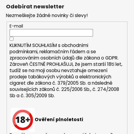
á
Odebírat newsletter
p
Nezmeškejte žádné novinky či slevy!
a
t
E-mail
í
KLIKNUTÍM SOUHLASÍM s
obchodními
podmínkami,
reklamačním řádem a se
zpracováním osobních údajů dle zákona o
GDPR
.
Zároveň ČESTNĚ PROHLAŠUJI, že jsem starší 18ti let,
tudíž se na moji osobu nevztahuje omezení
prodeje tabákových výrobků a elektronických
cigaret dle zákona č. 379/2005 Sb. a následně
souvisejících zákonů č. 225/2006 Sb., č. 274/2008
Sb a č. 305/2009 Sb.
Ověření plnoletosti