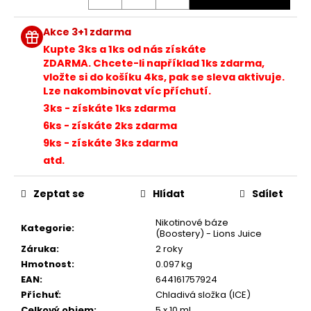
č
u
j
Akce 3+1 zdarma
e
Kupte 3ks a 1ks od nás získáte
m
ZDARMA. Chcete-li například 1ks zdarma,
e
vložte si do košíku 4ks, pak se sleva aktivuje.
Lze nakombinovat víc příchutí.
3ks - získáte 1ks zdarma
JOYETECH
6ks - získáte 2ks zdarma
BF
SS316
9ks - získáte 3ks zdarma
ATOMIZER
atd.
0,6OHM
45
Zeptat se
Hlídat
Sdílet
Kč
Nikotinové báze
Kategorie
:
(Boostery) - Lions Juice
Záruka
:
2 roky
Hmotnost
:
0.097 kg
EAN
:
644161757924
Příchuť
:
Chladivá složka (ICE)
Celkový objem
:
5 x 10 ml