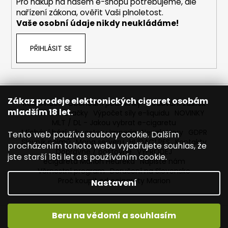
Pro nákup na našem e-shopu potřebujeme, dle
nařízení zákona, ověřit Vaši plnoletost.
Vaše osobní údaje nikdy neukládáme!
PŘIHLÁSIT SE
Zákaz prodeje elektronických cigaret osobám
Reklamace
Obchodní podmínky
Sledování zásilek
mladším 18 let.
Prodávané značky
Výpočet síly e-liquidu
NOVINKY
MLT / DL - Jakou vybrat e-cigaretu
Míchání bází a boosteru Imperia
Newslettery
GDPR
Tento web používá soubory cookie. Dalším
Slovník pojmů
Mapa serveru
HLÍDACÍ PES
Kontakty
procházením tohoto webu vyjadřujete souhlas, že
Dopravné / poštovné
VÝPRODEJ
jste starší 18ti let a s používáním cookie.
ecigareta Marion Heureka
Napište nám
Věrnostní program
Doručení na Slovensko
Proč koupit od ecigarety Marion
Nastavení
Beru na vědomí a souhlasím
Vytvořil Shoptet