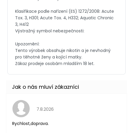
Hodnocení obchodu je 5 z 5 hvězdiček.
7.8.2026
Rychlost,doprava.