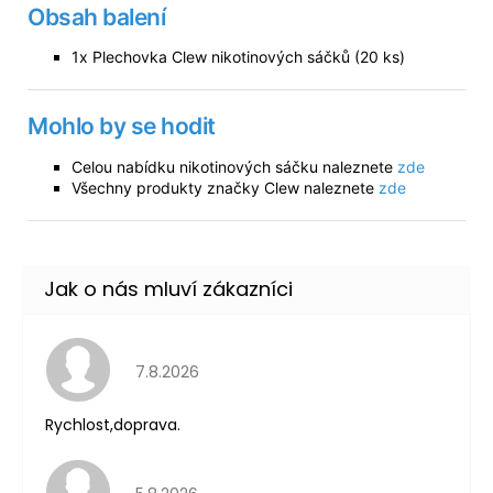
Obsah balení
1x Plechovka Clew nikotinových sáčků (20 ks)
Mohlo by se hodit
Celou nabídku nikotinových sáčku naleznete
zde
Všechny produkty značky Clew naleznete
zde
Hodnocení obchodu je 5 z 5 hvězdiček.
7.8.2026
Rychlost,doprava.
Hodnocení obchodu je 5 z 5 hvězdiček.