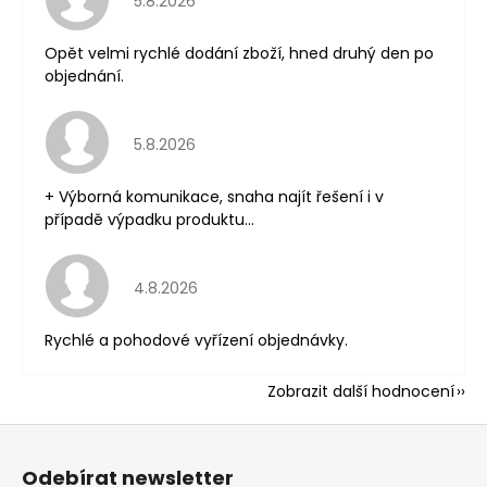
5.8.2026
Opět velmi rychlé dodání zboží, hned druhý den po
objednání.
Hodnocení obchodu je 5 z 5 hvězdiček.
5.8.2026
+ Výborná komunikace, snaha najít řešení i v
případě výpadku produktu...
Hodnocení obchodu je 5 z 5 hvězdiček.
4.8.2026
Rychlé a pohodové vyřízení objednávky.
Zobrazit další hodnocení
Z
á
Odebírat newsletter