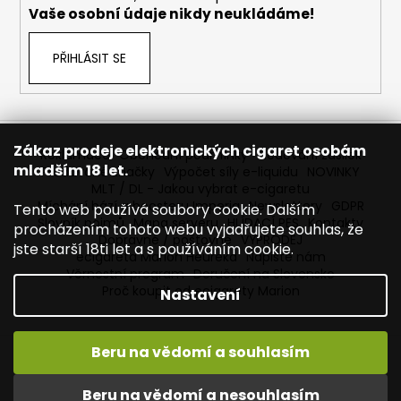
Vaše osobní údaje nikdy neukládáme!
PŘIHLÁSIT SE
Zákaz prodeje elektronických cigaret osobám
Reklamace
Obchodní podmínky
Sledování zásilek
mladším 18 let.
Prodávané značky
Výpočet síly e-liquidu
NOVINKY
MLT / DL - Jakou vybrat e-cigaretu
Míchání bází a boosteru Imperia
Newslettery
GDPR
Tento web používá soubory cookie. Dalším
Slovník pojmů
Mapa serveru
HLÍDACÍ PES
Kontakty
procházením tohoto webu vyjadřujete souhlas, že
Dopravné / poštovné
VÝPRODEJ
jste starší 18ti let a s používáním cookie.
ecigareta Marion Heureka
Napište nám
Věrnostní program
Doručení na Slovensko
Proč koupit od ecigarety Marion
Nastavení
Beru na vědomí a souhlasím
Vytvořil Shoptet
Copyright 2026
Ecigareta Marion
. Všechna práva
Beru na vědomí a nesouhlasím
vyhrazena.
Upravit nastavení cookies