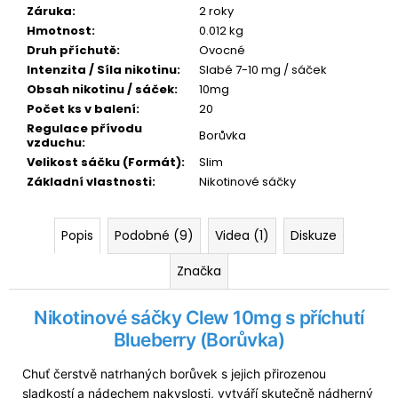
č
Záruka
:
2 roky
u
Hmotnost
:
0.012 kg
j
Druh příchutě
:
Ovocné
e
Intenzita / Síla nikotinu
:
Slabé 7-10 mg / sáček
m
Obsah nikotinu / sáček
:
10mg
e
Počet ks v balení
:
20
Regulace přívodu
Borůvka
vzduchu
:
ELF
Velikost sáčku (Formát)
:
Slim
BAR
ELFLIQ
Základní vlastnosti
:
Nikotinové sáčky
-
SALT
E-
Popis
Podobné (9)
Videa (1)
Diskuze
LIQUID
-
Značka
STRAWBERRY
KIWI
-
Nikotinové sáčky Clew 10mg s příchutí
10ML
-
Blueberry (Borůvka)
10MG
185
Chuť čerstvě natrhaných borůvek s jejich přirozenou
Kč
sladkostí a nádechem nakyslosti, vytváří skutečně nádherný