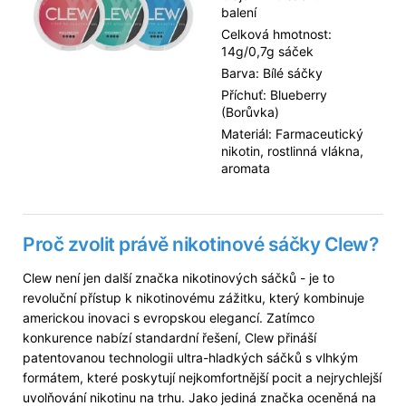
balení
Celková hmotnost:
14g/0,7g sáček
Barva: Bílé sáčky
Příchuť: Blueberry
(Borůvka)
Materiál: Farmaceutický
nikotin, rostlinná vlákna,
aromata
Proč zvolit právě nikotinové sáčky Clew?
Clew není jen další značka nikotinových sáčků - je to
revoluční přístup k nikotinovému zážitku, který kombinuje
americkou inovaci s evropskou elegancí. Zatímco
konkurence nabízí standardní řešení, Clew přináší
patentovanou technologii ultra-hladkých sáčků s vlhkým
formátem, které poskytují nejkomfortnější pocit a nejrychlejší
uvolňování nikotinu na trhu. Jako jediná značka oceněná na