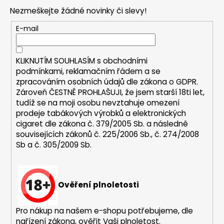
p
Nezmeškejte žádné novinky či slevy!
a
t
E-mail
í
KLIKNUTÍM SOUHLASÍM s
obchodními
podmínkami,
reklamačním řádem a se
zpracováním osobních údajů dle zákona o
GDPR
.
Zároveň ČESTNĚ PROHLAŠUJI, že jsem starší 18ti let,
tudíž se na moji osobu nevztahuje omezení
prodeje tabákových výrobků a elektronických
cigaret dle zákona č. 379/2005 Sb. a následně
souvisejících zákonů č. 225/2006 Sb., č. 274/2008
Sb a č. 305/2009 Sb.
Ověření plnoletosti
Pro nákup na našem e-shopu potřebujeme, dle
nařízení zákona, ověřit Vaši plnoletost.