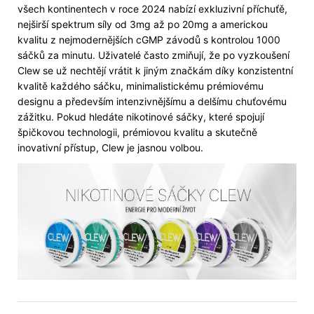
všech kontinentech v roce 2024 nabízí exkluzivní příchuťě,
nejširší spektrum síly od 3mg až po 20mg a americkou
kvalitu z nejmodernějších cGMP závodů s kontrolou 1000
sáčků za minutu. Uživatelé často zmiňují, že po vyzkoušení
Clew se už nechtějí vrátit k jiným značkám díky konzistentní
kvalitě každého sáčku, minimalistickému prémiovému
designu a především intenzivnějšímu a delšímu chuťovému
zážitku. Pokud hledáte nikotinové sáčky, které spojují
špičkovou technologii, prémiovou kvalitu a skutečně
inovativní přístup, Clew je jasnou volbou.