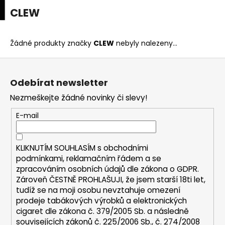
K
upní
Menu
ní
CLEW
Přejít
o
na
Zpět
Zpět
k
š
obsah
í
Žádné produkty značky
CLEW
nebyly nalezeny...
C
k
Z
o
á
p
Odebírat newsletter
p
o
Nezmeškejte žádné novinky či slevy!
a
t
t
E-mail
ř
í
e
b
KLIKNUTÍM SOUHLASÍM s
obchodními
u
podmínkami,
reklamačním řádem a se
zpracováním osobních údajů dle zákona o
GDPR
.
j
Zároveň ČESTNĚ PROHLAŠUJI, že jsem starší 18ti let,
e
tudíž se na moji osobu nevztahuje omezení
t
prodeje tabákových výrobků a elektronických
e
cigaret dle zákona č. 379/2005 Sb. a následně
n
souvisejících zákonů č. 225/2006 Sb., č. 274/2008