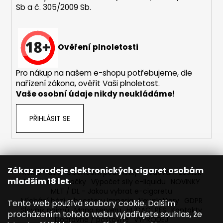
Sb a č. 305/2009 Sb.
a
j
í
Ověření plnoletosti
t
?
Pro nákup na našem e-shopu potřebujeme, dle
nařízení zákona, ověřit Vaši plnoletost.
Vaše osobní údaje nikdy neukládáme!
HLEDAT
PŘIHLÁSIT SE
D
o
Zákaz prodeje elektronických cigaret osobám
Reklamace
Obchodní podmínky
Sledování zásilek
p
mladším 18 let.
Prodávané značky
Výpočet síly e-liquidu
NOVINKY
o
MLT / DL - Jakou vybrat e-cigaretu
r
Míchání bází a boosteru Imperia
Newslettery
GDPR
Tento web používá soubory cookie. Dalším
Slovník pojmů
Mapa serveru
HLÍDACÍ PES
Kontakty
u
procházením tohoto webu vyjadřujete souhlas, že
Dopravné / poštovné
VÝPRODEJ