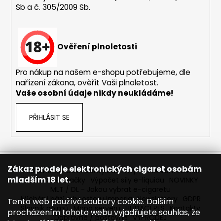
Sb a č. 305/2009 Sb.
a
j
í
Ověření plnoletosti
t
?
Pro nákup na našem e-shopu potřebujeme, dle
nařízení zákona, ověřit Vaši plnoletost.
Vaše osobní údaje nikdy neukládáme!
HLEDAT
PŘIHLÁSIT SE
D
o
Zákaz prodeje elektronických cigaret osobám
Reklamace
Obchodní podmínky
Sledování zásilek
p
mladším 18 let.
Prodávané značky
Výpočet síly e-liquidu
NOVINKY
o
MLT / DL - Jakou vybrat e-cigaretu
r
Míchání bází a boosteru Imperia
Newslettery
GDPR
Tento web používá soubory cookie. Dalším
Slovník pojmů
Mapa serveru
HLÍDACÍ PES
Kontakty
u
procházením tohoto webu vyjadřujete souhlas, že
Dopravné / poštovné
VÝPRODEJ