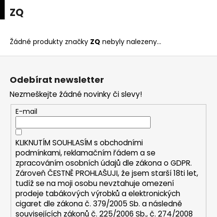
K
upní
Menu
ní
ZQ
Přejít
o
na
Zpět
Zpět
k
š
obsah
í
Žádné produkty značky
ZQ
nebyly nalezeny...
C
k
Z
o
á
p
Odebírat newsletter
p
o
Nezmeškejte žádné novinky či slevy!
a
t
t
E-mail
ř
í
e
b
KLIKNUTÍM SOUHLASÍM s
obchodními
u
podmínkami,
reklamačním řádem a se
zpracováním osobních údajů dle zákona o
GDPR
.
j
Zároveň ČESTNĚ PROHLAŠUJI, že jsem starší 18ti let,
e
tudíž se na moji osobu nevztahuje omezení
t
prodeje tabákových výrobků a elektronických
e
cigaret dle zákona č. 379/2005 Sb. a následně
n
souvisejících zákonů č. 225/2006 Sb., č. 274/2008