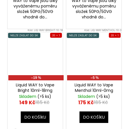
WAY to Vape jsou díky
WAY to Vape jsou díky
vyváženému poměru
vyváženému poměru
složek 50PG/50VG
složek 50PG/50VG
vhodné do...
vhodné do...
Kód:
LIQ-WAY-BRIGHT-10-18
Kód:
LIQ-WAY-MENTHOL-10-0
NELZE ZASLAT DO SK
20 + 1
NELZE ZASLAT DO SK
20 + 1
–19 %
–5 %
Liquid WAY to Vape
Liquid WAY to Vape
Bright 10ml-18mg
Menthol 10ml-0mg
Skladem
(>5 ks)
Skladem
(>5 ks)
149 Kč
175 Kč
185 Kč
185 Kč
DO KOŠÍKU
DO KOŠÍKU