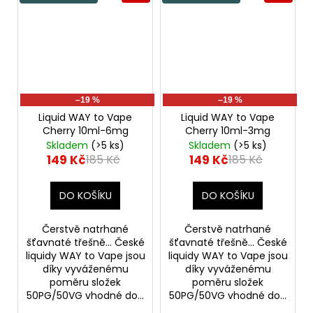
–19 %
–19 %
Liquid WAY to Vape
Liquid WAY to Vape
Cherry 10ml-6mg
Cherry 10ml-3mg
Skladem
(>5 ks)
Skladem
(>5 ks)
149 Kč
149 Kč
185 Kč
185 Kč
DO KOŠÍKU
DO KOŠÍKU
Čerstvě natrhané
Čerstvě natrhané
šťavnaté třešně... České
šťavnaté třešně... České
liquidy WAY to Vape jsou
liquidy WAY to Vape jsou
díky vyváženému
díky vyváženému
poměru složek
poměru složek
50PG/50VG vhodné do...
50PG/50VG vhodné do...