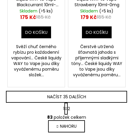
Blackcurrant 10ml-
Strawberry 10ml-0mg
18mg
Skladem
(>5 ks)
Skladem
(>5 ks)
175 Kč
179 Kč
185 Kč
185 Kč
DO KOŠÍKU
DO KOŠÍKU
Svěží chuť černého
Čerstvě utržená
rybízu pro každodenní
šťavnatá jahoda s
vapování... České liquidy
příjemnými sladkými
WAY to Vape jsou díky
tóny... České liquidy WAY
vyváženému poměru
to Vape jsou díky
složek...
vyváženému poměru...
NAČÍST 35 DALŠÍCH
S
1
2
t
O
r
83
položek celkem
v
á
NAHORU
l
n