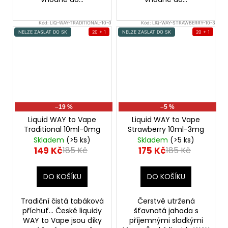
Kód:
LIQ-WAY-TRADITIONAL-10-0
Kód:
LIQ-WAY-STRAWBERRY-10-3
NELZE ZASLAT DO SK
20 + 1
NELZE ZASLAT DO SK
20 + 1
–19 %
–5 %
Liquid WAY to Vape
Liquid WAY to Vape
Traditional 10ml-0mg
Strawberry 10ml-3mg
Skladem
(>5 ks)
Skladem
(>5 ks)
149 Kč
175 Kč
185 Kč
185 Kč
DO KOŠÍKU
DO KOŠÍKU
Tradiční čistá tabáková
Čerstvě utržená
příchuť... České liquidy
šťavnatá jahoda s
WAY to Vape jsou díky
příjemnými sladkými