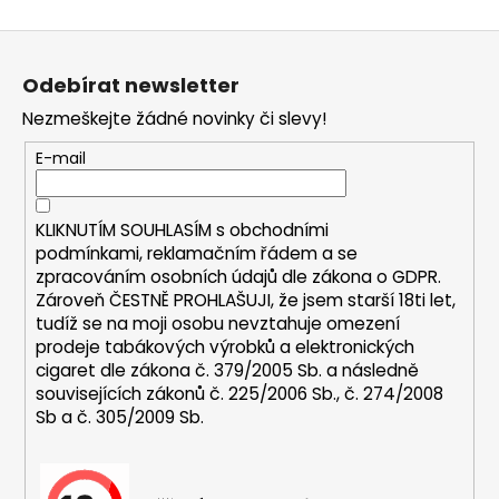
k
á
o
d
Z
v
a
á
á
c
Odebírat newsletter
n
p
í
í
Nezmeškejte žádné novinky či slevy!
p
a
r
t
E-mail
v
í
k
y
KLIKNUTÍM SOUHLASÍM s
obchodními
v
podmínkami,
reklamačním řádem a se
ý
zpracováním osobních údajů dle zákona o
GDPR
.
p
Zároveň ČESTNĚ PROHLAŠUJI, že jsem starší 18ti let,
i
tudíž se na moji osobu nevztahuje omezení
s
prodeje tabákových výrobků a elektronických
u
cigaret dle zákona č. 379/2005 Sb. a následně
souvisejících zákonů č. 225/2006 Sb., č. 274/2008
Sb a č. 305/2009 Sb.