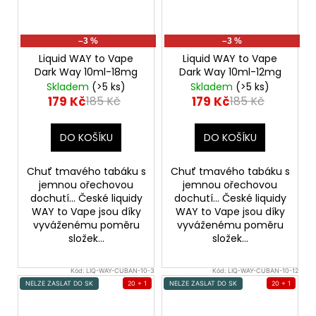
–3 %
–3 %
Liquid WAY to Vape
Liquid WAY to Vape
Dark Way 10ml-18mg
Dark Way 10ml-12mg
Skladem
(>5 ks)
Skladem
(>5 ks)
179 Kč
179 Kč
185 Kč
185 Kč
DO KOŠÍKU
DO KOŠÍKU
Chuť tmavého tabáku s
Chuť tmavého tabáku s
jemnou ořechovou
jemnou ořechovou
dochutí... České liquidy
dochutí... České liquidy
WAY to Vape jsou díky
WAY to Vape jsou díky
vyváženému poměru
vyváženému poměru
složek...
složek...
Kód:
LIQ-WAY-CUBAN-10-3
Kód:
LIQ-WAY-CUBAN-10-12
NELZE ZASLAT DO SK
20 + 1
NELZE ZASLAT DO SK
20 + 1