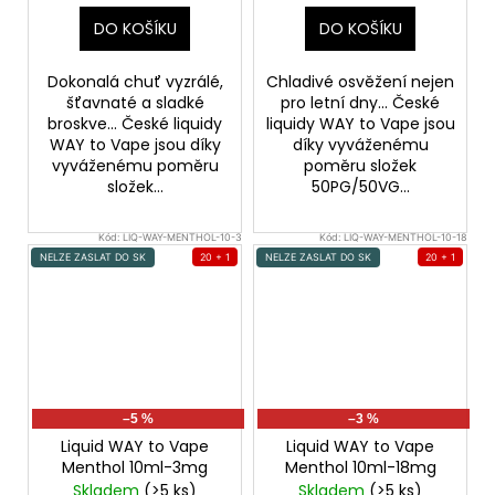
DO KOŠÍKU
DO KOŠÍKU
Dokonalá chuť vyzrálé,
Chladivé osvěžení nejen
šťavnaté a sladké
pro letní dny... České
broskve... České liquidy
liquidy WAY to Vape jsou
WAY to Vape jsou díky
díky vyváženému
vyváženému poměru
poměru složek
složek...
50PG/50VG...
Kód:
LIQ-WAY-MENTHOL-10-3
Kód:
LIQ-WAY-MENTHOL-10-18
NELZE ZASLAT DO SK
20 + 1
NELZE ZASLAT DO SK
20 + 1
–5 %
–3 %
Liquid WAY to Vape
Liquid WAY to Vape
Menthol 10ml-3mg
Menthol 10ml-18mg
Skladem
(>5 ks)
Skladem
(>5 ks)