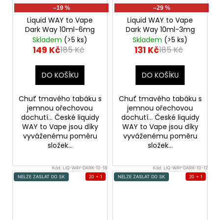
–19 %
–29 %
Liquid WAY to Vape
Liquid WAY to Vape
Dark Way 10ml-6mg
Dark Way 10ml-3mg
Skladem
(>5 ks)
Skladem
(>5 ks)
149 Kč
131 Kč
185 Kč
185 Kč
DO KOŠÍKU
DO KOŠÍKU
Chuť tmavého tabáku s
Chuť tmavého tabáku s
jemnou ořechovou
jemnou ořechovou
dochutí... České liquidy
dochutí... České liquidy
WAY to Vape jsou díky
WAY to Vape jsou díky
vyváženému poměru
vyváženému poměru
složek...
složek...
Kód:
LIQ-WAY-DARK-10-18
Kód:
LIQ-WAY-DARK-10-12
NELZE ZASLAT DO SK
20 + 1
NELZE ZASLAT DO SK
20 + 1