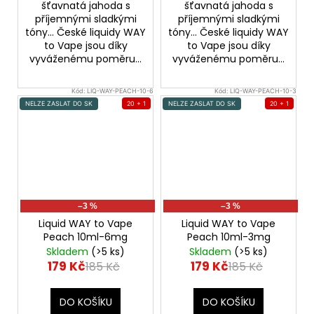
šťavnatá jahoda s
šťavnatá jahoda s
příjemnými sladkými
příjemnými sladkými
tóny... České liquidy WAY
tóny... České liquidy WAY
to Vape jsou díky
to Vape jsou díky
vyváženému poměru...
vyváženému poměru...
Kód:
LIQ-WAY-PEACH-10-6
Kód:
LIQ-WAY-PEACH-10-3
NELZE ZASLAT DO SK
20 + 1
NELZE ZASLAT DO SK
20 + 1
–3 %
–3 %
Liquid WAY to Vape
Liquid WAY to Vape
Peach 10ml-6mg
Peach 10ml-3mg
Skladem
(>5 ks)
Skladem
(>5 ks)
179 Kč
179 Kč
185 Kč
185 Kč
DO KOŠÍKU
DO KOŠÍKU