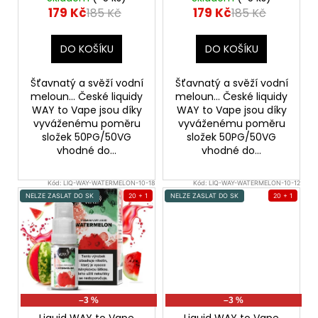
u
179 Kč
179 Kč
185 Kč
185 Kč
a
k
j
t
DO KOŠÍKU
DO KOŠÍKU
í
ů
t
Šťavnatý a svěží vodní
Šťavnatý a svěží vodní
?
meloun... České liquidy
meloun... České liquidy
WAY to Vape jsou díky
WAY to Vape jsou díky
vyváženému poměru
vyváženému poměru
složek 50PG/50VG
složek 50PG/50VG
vhodné do...
vhodné do...
HLEDAT
Kód:
LIQ-WAY-WATERMELON-10-18
Kód:
LIQ-WAY-WATERMELON-10-12
NELZE ZASLAT DO SK
20 + 1
NELZE ZASLAT DO SK
20 + 1
D
o
p
o
r
u
–3 %
–3 %
Liquid WAY to Vape
Liquid WAY to Vape