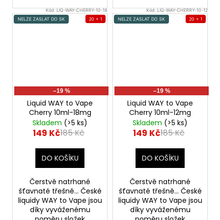
Kód:
LIQ-WAY-CHERRY-10-18
Kód:
LIQ-WAY-CHERRY-10-12
NELZE ZASLAT DO SK
20 + 1
NELZE ZASLAT DO SK
20 + 1
–19 %
–19 %
Liquid WAY to Vape
Liquid WAY to Vape
Cherry 10ml-18mg
Cherry 10ml-12mg
Skladem
(>5 ks)
Skladem
(>5 ks)
149 Kč
149 Kč
185 Kč
185 Kč
DO KOŠÍKU
DO KOŠÍKU
Čerstvě natrhané
Čerstvě natrhané
šťavnaté třešně... České
šťavnaté třešně... České
liquidy WAY to Vape jsou
liquidy WAY to Vape jsou
díky vyváženému
díky vyváženému
poměru složek
poměru složek