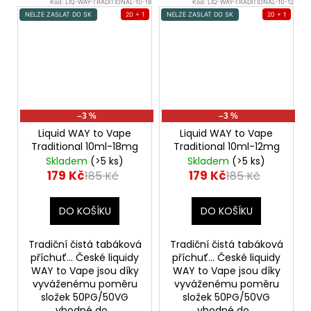
Kód:
LIQ-WAY-TRADITIONAL-10-18
Kód:
LIQ-WAY-TRADITIONAL-10-12
NELZE ZASLAT DO SK
20 + 1
NELZE ZASLAT DO SK
20 + 1
–3 %
–3 %
Liquid WAY to Vape
Liquid WAY to Vape
Traditional 10ml-18mg
Traditional 10ml-12mg
Skladem
(>5 ks)
Skladem
(>5 ks)
179 Kč
179 Kč
185 Kč
185 Kč
DO KOŠÍKU
DO KOŠÍKU
Tradiční čistá tabáková
Tradiční čistá tabáková
příchuť... České liquidy
příchuť... České liquidy
WAY to Vape jsou díky
WAY to Vape jsou díky
vyváženému poměru
vyváženému poměru
složek 50PG/50VG
složek 50PG/50VG
vhodné do...
vhodné do...