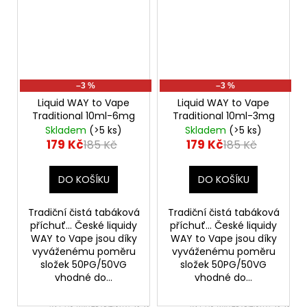
–3 %
–3 %
Liquid WAY to Vape
Liquid WAY to Vape
Traditional 10ml-6mg
Traditional 10ml-3mg
Skladem
(>5 ks)
Skladem
(>5 ks)
179 Kč
179 Kč
185 Kč
185 Kč
DO KOŠÍKU
DO KOŠÍKU
Tradiční čistá tabáková
Tradiční čistá tabáková
příchuť... České liquidy
příchuť... České liquidy
WAY to Vape jsou díky
WAY to Vape jsou díky
vyváženému poměru
vyváženému poměru
složek 50PG/50VG
složek 50PG/50VG
vhodné do...
vhodné do...