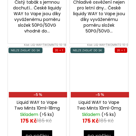
Čistý tabák s jemnou
Chladivé osvěžení nejen
dochutí... České liquidy
pro letní dny... České
WAY to Vape jsou díky
liquidy WAY to Vape jsou
vyváženému poměru
díky vyváženému
složek 50PG/50VG
poměru složek
vhodné do...
50PG/50VG...
Kód:
LIQ-WAY-TWOMINTS-10-18
Kód:
LIQ-WAY-TWOMINTS-10-0
NELZE ZASLAT DO SK
20 + 1
NELZE ZASLAT DO SK
20 + 1
–5 %
–5 %
Liquid WAY to Vape
Liquid WAY to Vape
Two Mints 10ml-18mg
Two Mints 10ml-0mg
Skladem
(>5 ks)
Skladem
(>5 ks)
175 Kč
175 Kč
185 Kč
185 Kč