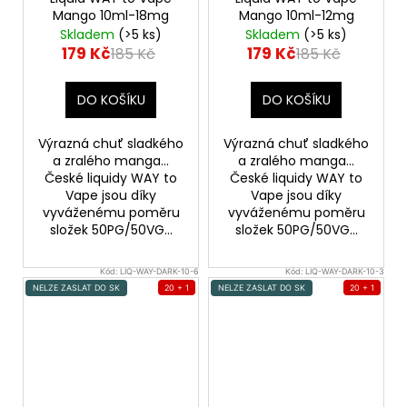
Mango 10ml-18mg
Mango 10ml-12mg
Skladem
(>5 ks)
Skladem
(>5 ks)
179 Kč
179 Kč
185 Kč
185 Kč
DO KOŠÍKU
DO KOŠÍKU
Výrazná chuť sladkého
Výrazná chuť sladkého
a zralého manga...
a zralého manga...
České liquidy WAY to
České liquidy WAY to
Vape jsou díky
Vape jsou díky
vyváženému poměru
vyváženému poměru
složek 50PG/50VG...
složek 50PG/50VG...
Kód:
LIQ-WAY-DARK-10-6
Kód:
LIQ-WAY-DARK-10-3
NELZE ZASLAT DO SK
20 + 1
NELZE ZASLAT DO SK
20 + 1