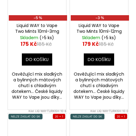
–5 %
–3 %
Liquid WAY to Vape
Liquid WAY to Vape
Two Mints 10ml-3mg
Two Mints 10ml-12mg
Skladem
(>5 ks)
Skladem
(>5 ks)
175 Kč
179 Kč
185 Kč
185 Kč
DO KOŠÍKU
DO KOŠÍKU
Osvěžující mix sladkých
Osvěžující mix sladkých
a bylinných mátových
a bylinných mátových
chutí s chladivým
chutí s chladivým
dotekem... České liquidy
dotekem... České liquidy
WAY to Vape jsou díky...
WAY to Vape jsou díky...
Kód:
LIQ-WAY-TURKISH-10-6
Kód:
LIQ-WAY-TURKISH-10-0
NELZE ZASLAT DO SK
20 + 1
NELZE ZASLAT DO SK
20 + 1