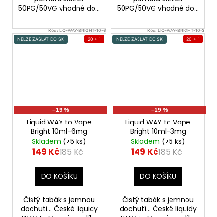
50PG/50VG vhodné do...
50PG/50VG vhodné do...
Kód:
LIQ-WAY-BRIGHT-10-6
Kód:
LIQ-WAY-BRIGHT-10-3
NELZE ZASLAT DO SK
20 + 1
NELZE ZASLAT DO SK
20 + 1
–19 %
–19 %
Liquid WAY to Vape
Liquid WAY to Vape
Bright 10ml-6mg
Bright 10ml-3mg
Skladem
(>5 ks)
Skladem
(>5 ks)
149 Kč
149 Kč
185 Kč
185 Kč
DO KOŠÍKU
DO KOŠÍKU
Čistý tabák s jemnou
Čistý tabák s jemnou
dochutí... České liquidy
dochutí... České liquidy