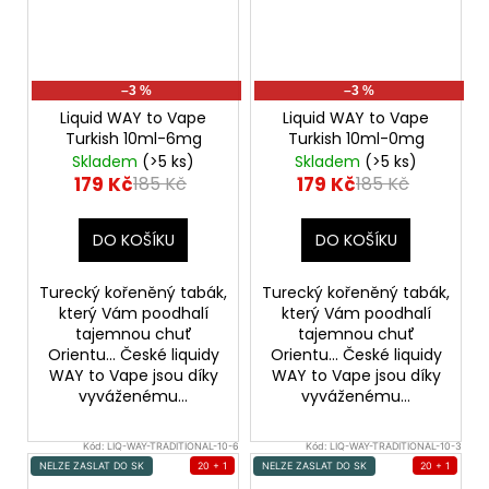
–3 %
–3 %
Liquid WAY to Vape
Liquid WAY to Vape
Turkish 10ml-6mg
Turkish 10ml-0mg
Skladem
(>5 ks)
Skladem
(>5 ks)
179 Kč
179 Kč
185 Kč
185 Kč
DO KOŠÍKU
DO KOŠÍKU
Turecký kořeněný tabák,
Turecký kořeněný tabák,
který Vám poodhalí
který Vám poodhalí
tajemnou chuť
tajemnou chuť
Orientu... České liquidy
Orientu... České liquidy
WAY to Vape jsou díky
WAY to Vape jsou díky
vyváženému...
vyváženému...
Kód:
LIQ-WAY-TRADITIONAL-10-6
Kód:
LIQ-WAY-TRADITIONAL-10-3
NELZE ZASLAT DO SK
20 + 1
NELZE ZASLAT DO SK
20 + 1