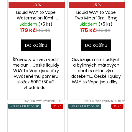
–3 %
–5 %
Liquid WAY to Vape
Liquid WAY to Vape
Watermelon 10ml-
Two Mints 10ml-6mg
0mg
Skladem
(>5 ks)
Skladem
(>5 ks)
179 Kč
175 Kč
185 Kč
185 Kč
DO KOŠÍKU
DO KOŠÍKU
Šťavnatý a svěží vodní
Osvěžující mix sladkých
meloun... České liquidy
a bylinných mátových
WAY to Vape jsou díky
chutí s chladivým
vyváženému poměru
dotekem... České liquidy
složek 50PG/50VG
WAY to Vape jsou díky...
vhodné do...
Kód:
LIQ-WAY-TWOMINTS-10-3
Kód:
LIQ-WAY-TWOMINTS-10-12
NELZE ZASLAT DO SK
20 + 1
NELZE ZASLAT DO SK
20 + 1