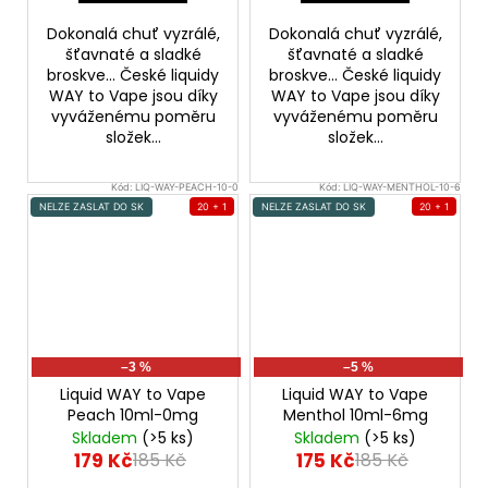
Dokonalá chuť vyzrálé,
Dokonalá chuť vyzrálé,
šťavnaté a sladké
šťavnaté a sladké
broskve... České liquidy
broskve... České liquidy
WAY to Vape jsou díky
WAY to Vape jsou díky
vyváženému poměru
vyváženému poměru
složek...
složek...
Kód:
LIQ-WAY-PEACH-10-0
Kód:
LIQ-WAY-MENTHOL-10-6
NELZE ZASLAT DO SK
20 + 1
NELZE ZASLAT DO SK
20 + 1
–3 %
–5 %
Liquid WAY to Vape
Liquid WAY to Vape
Peach 10ml-0mg
Menthol 10ml-6mg
Skladem
(>5 ks)
Skladem
(>5 ks)
179 Kč
175 Kč
185 Kč
185 Kč