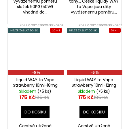
vyváženému poměru
tóny... České liquidy WAY
složek 50PG/50VG
to Vape jsou díky
vhodné do...
vyváženému poměru...
Kód:
LIQ-WAY-STRAWBERRY-10-18
Kód:
LIQ-WAY-STRAWBERRY-10-12
NELZE ZASLAT DO SK
20 + 1
NELZE ZASLAT DO SK
20 + 1
–5 %
–5 %
Liquid WAY to Vape
Liquid WAY to Vape
Strawberry 10ml-18mg
Strawberry 10ml-12mg
Skladem
(>5 ks)
Skladem
(>5 ks)
175 Kč
175 Kč
185 Kč
185 Kč
DO KOŠÍKU
DO KOŠÍKU
Čerstvě utržená
Čerstvě utržená