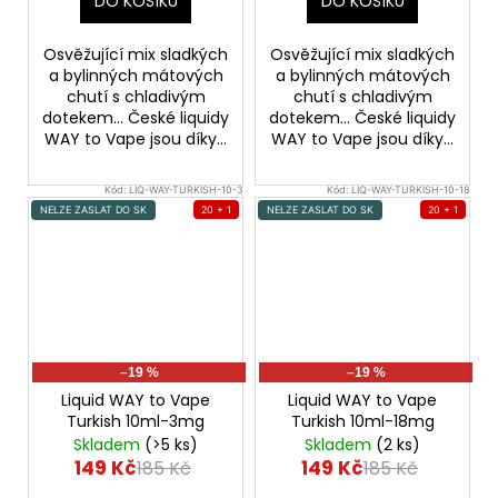
DO KOŠÍKU
DO KOŠÍKU
Osvěžující mix sladkých
Osvěžující mix sladkých
a bylinných mátových
a bylinných mátových
chutí s chladivým
chutí s chladivým
dotekem... České liquidy
dotekem... České liquidy
WAY to Vape jsou díky...
WAY to Vape jsou díky...
Kód:
LIQ-WAY-TURKISH-10-3
Kód:
LIQ-WAY-TURKISH-10-18
NELZE ZASLAT DO SK
20 + 1
NELZE ZASLAT DO SK
20 + 1
–19 %
–19 %
Liquid WAY to Vape
Liquid WAY to Vape
Turkish 10ml-3mg
Turkish 10ml-18mg
Skladem
(>5 ks)
Skladem
(2 ks)
149 Kč
149 Kč
185 Kč
185 Kč