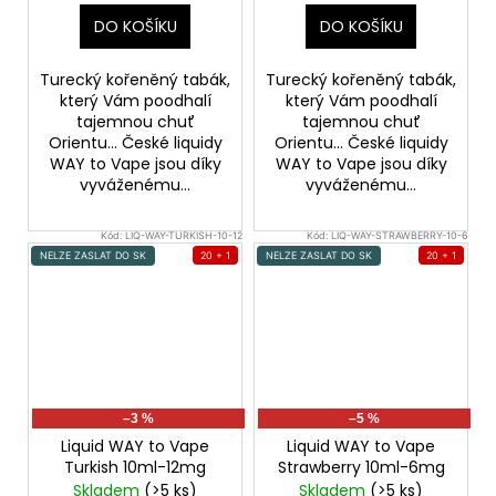
DO KOŠÍKU
DO KOŠÍKU
Turecký kořeněný tabák,
Turecký kořeněný tabák,
který Vám poodhalí
který Vám poodhalí
tajemnou chuť
tajemnou chuť
Orientu... České liquidy
Orientu... České liquidy
WAY to Vape jsou díky
WAY to Vape jsou díky
vyváženému...
vyváženému...
Kód:
LIQ-WAY-TURKISH-10-12
Kód:
LIQ-WAY-STRAWBERRY-10-6
NELZE ZASLAT DO SK
20 + 1
NELZE ZASLAT DO SK
20 + 1
–3 %
–5 %
Liquid WAY to Vape
Liquid WAY to Vape
Turkish 10ml-12mg
Strawberry 10ml-6mg
Skladem
(>5 ks)
Skladem
(>5 ks)