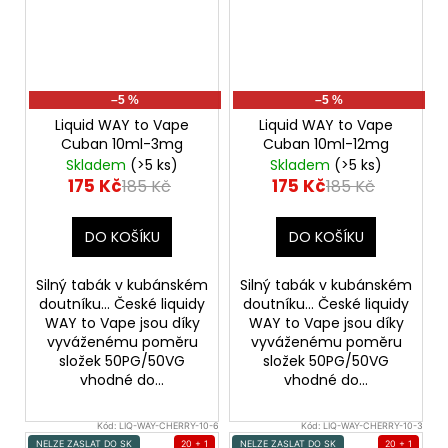
–5 %
–5 %
Liquid WAY to Vape
Liquid WAY to Vape
Cuban 10ml-3mg
Cuban 10ml-12mg
Skladem
(>5 ks)
Skladem
(>5 ks)
175 Kč
175 Kč
185 Kč
185 Kč
DO KOŠÍKU
DO KOŠÍKU
Silný tabák v kubánském
Silný tabák v kubánském
doutníku... České liquidy
doutníku... České liquidy
WAY to Vape jsou díky
WAY to Vape jsou díky
vyváženému poměru
vyváženému poměru
složek 50PG/50VG
složek 50PG/50VG
vhodné do...
vhodné do...
Kód:
LIQ-WAY-CHERRY-10-6
Kód:
LIQ-WAY-CHERRY-10-3
NELZE ZASLAT DO SK
20 + 1
NELZE ZASLAT DO SK
20 + 1