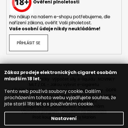
Ověření plnoletosti
Pro nákup na našem e-shopu potřebujeme, dle
nařízení zákona, ověřit Vaši plnoletost.
Vaše osobní údaje nikdy neukládáme!
PŘIHLÁSIT SE
Zákaz prodeje elektronických cigaret osobám
Reklamace
Obchodní podmínky
Sledování zásilek
mladším 18 let.
Prodávané značky
Výpočet síly e-liquidu
NOVINKY
MLT / DL - Jakou vybrat e-cigaretu
Míchání bází a boosteru Imperia
Newslettery
GDPR
Tento web používá soubory cookie. Dalším
Slovník pojmů
Mapa serveru
HLÍDACÍ PES
Kontakty
procházením tohoto webu vyjadřujete souhlas, že
Dopravné / poštovné
VÝPRODEJ
jste starší 18ti let a s používáním cookie.
ecigareta Marion Heureka
Napište nám
Věrnostní program
Doručení na Slovensko
Proč koupit od ecigarety Marion
Nastavení