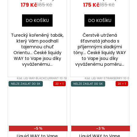
179 Kč
175 Kč
185 Kč
185 Kč
DO KOŠÍKU
DO KOŠÍKU
Turecký kořeněný tabák,
Čerstvě utržená
který Vám poodhalí
šťavnatá jahoda s
tajemnou chuť
příjemnými sladkými
Orientu... České liquidy
tóny... České liquidy WAY
WAY to Vape jsou díky
to Vape jsou díky
vyváženému...
vyváženému poměru...
Kód:
LIQ-WAY-BLACKCURRANT-10-18
Kód:
LIQ-WAY-STRAWBERRY-10-0
NELZE ZASLAT DO SK
20 + 1
NELZE ZASLAT DO SK
20 + 1
–5 %
–3 %
Liquid WAY to Vape
Liquid WAY to Vape