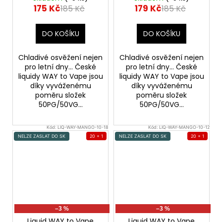
175 Kč
179 Kč
185 Kč
185 Kč
DO KOŠÍKU
DO KOŠÍKU
Chladivé osvěžení nejen
Chladivé osvěžení nejen
pro letní dny... České
pro letní dny... České
liquidy WAY to Vape jsou
liquidy WAY to Vape jsou
díky vyváženému
díky vyváženému
poměru složek
poměru složek
50PG/50VG...
50PG/50VG...
Kód:
LIQ-WAY-MANGO-10-18
Kód:
LIQ-WAY-MANGO-10-12
NELZE ZASLAT DO SK
20 + 1
NELZE ZASLAT DO SK
20 + 1
–3 %
–3 %
Liquid WAY to Vape
Liquid WAY to Vape