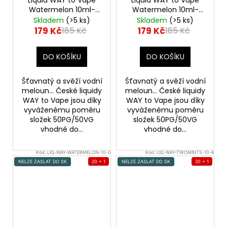
č
Watermelon 10ml-
Watermelon 10ml-
u
18mg
12mg
Skladem
(>5 ks)
Skladem
(>5 ks)
j
179 Kč
179 Kč
185 Kč
185 Kč
e
m
e
DO KOŠÍKU
DO KOŠÍKU
Šťavnatý a svěží vodní
Šťavnatý a svěží vodní
JOYETECH
meloun... České liquidy
meloun... České liquidy
BF
WAY to Vape jsou díky
WAY to Vape jsou díky
SS316
vyváženému poměru
vyváženému poměru
ATOMIZER
složek 50PG/50VG
složek 50PG/50VG
0,6OHM
vhodné do...
vhodné do...
45
Kč
Kód:
LIQ-WAY-WATERMELON-10-0
Kód:
LIQ-WAY-TWOMINTS-10-6
NELZE ZASLAT DO SK
20 + 1
NELZE ZASLAT DO SK
20 + 1