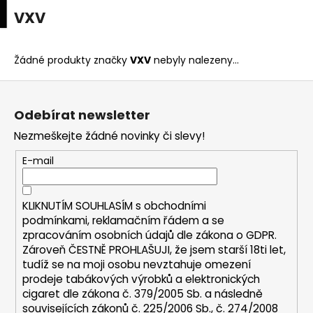
K
upní
Menu
ní
VXV
Přejít
o
na
Zpět
Zpět
k
š
obsah
í
Žádné produkty značky
VXV
nebyly nalezeny...
C
k
Z
o
á
p
Odebírat newsletter
p
o
Nezmeškejte žádné novinky či slevy!
a
t
t
E-mail
ř
í
e
b
KLIKNUTÍM SOUHLASÍM s
obchodními
u
podmínkami,
reklamačním řádem a se
zpracováním osobních údajů dle zákona o
GDPR
.
j
Zároveň ČESTNĚ PROHLAŠUJI, že jsem starší 18ti let,
e
tudíž se na moji osobu nevztahuje omezení
t
prodeje tabákových výrobků a elektronických
e
cigaret dle zákona č. 379/2005 Sb. a následně
n
souvisejících zákonů č. 225/2006 Sb., č. 274/2008