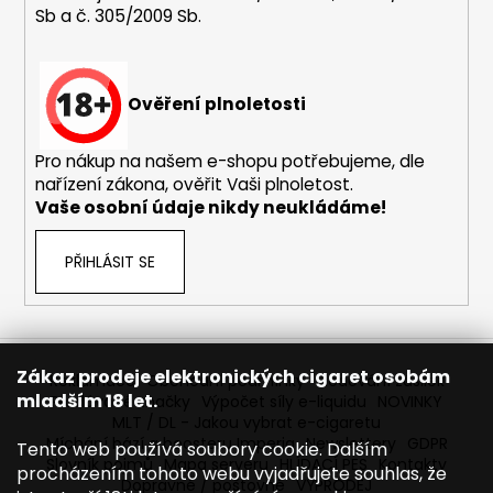
Sb a č. 305/2009 Sb.
a
j
í
Ověření plnoletosti
t
?
Pro nákup na našem e-shopu potřebujeme, dle
nařízení zákona, ověřit Vaši plnoletost.
Vaše osobní údaje nikdy neukládáme!
HLEDAT
PŘIHLÁSIT SE
D
o
Zákaz prodeje elektronických cigaret osobám
Reklamace
Obchodní podmínky
Sledování zásilek
p
mladším 18 let.
Prodávané značky
Výpočet síly e-liquidu
NOVINKY
o
MLT / DL - Jakou vybrat e-cigaretu
r
Míchání bází a boosteru Imperia
Newslettery
GDPR
Tento web používá soubory cookie. Dalším
Slovník pojmů
Mapa serveru
HLÍDACÍ PES
Kontakty
u
procházením tohoto webu vyjadřujete souhlas, že
Dopravné / poštovné
VÝPRODEJ