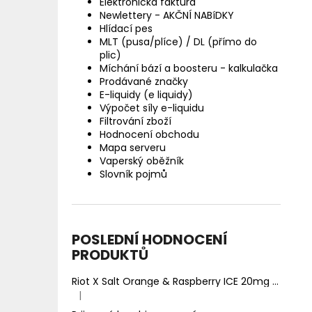
Elektronická faktura
Newlettery - AKČNÍ NABíDKY
Hlídací pes
MLT (pusa/plíce) / DL (přímo do
plic)
Míchání bází a boosteru - kalkulačka
Prodávané značky
E-liquidy (e liquidy)
Výpočet síly e-liquidu
Filtrování zboží
Hodnocení obchodu
Mapa serveru
Vaperský oběžník
Slovník pojmů
POSLEDNÍ HODNOCENÍ
PRODUKTŮ
Riot X Salt Orange & Raspberry ICE 20mg
Ledový 
|
Hodnocení produktu je 5 z 5 hvězdiček.