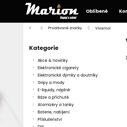
K
Přejít
na
o
Oblíbené
Ko
obsah
Zpět
Zpět
š
do
do
í
Domů
Prodávané značky
Vivismol
k
obchodu
obchodu
P
o
Kategorie
Přeskočit
s
kategorie
t
Akce & novinky
r
Elektronické cigarety
a
Elektronické dýmky a doutníky
n
Gripy a mody
n
E-liquidy, náplně
í
Báze a příchutě
p
Atomizéry a tanky
a
Baterie, nabíjení
n
Příslušenství
e
DIY