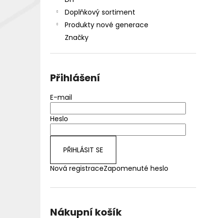
DEKANG DESERT SHIP 10ML 18MG
l
Doplňkový sortiment
155 Kč
Původně:
195 Kč
Produkty nové generace
Značky
Přihlášení
E-mail
Heslo
PŘIHLÁSIT SE
Nová registrace
Zapomenuté heslo
Nákupní košík