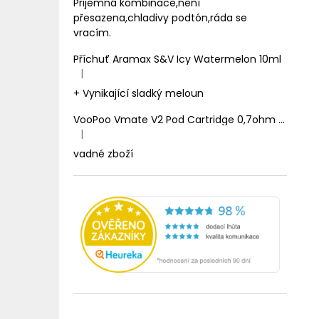
Prijemná kombinace,není
přesazena,chladivy podtón,ráda se
vracím.
Příchuť Aramax S&V Icy Watermelon 10ml
|
Hodnocení produktu je 5 z 5 hvězdiček.
+ Vynikající sladký meloun
VooPoo Vmate V2 Pod Cartridge 0,7ohm 2ml
|
Hodnocení produktu je 1 z 5 hvězdiček.
vadné zboží