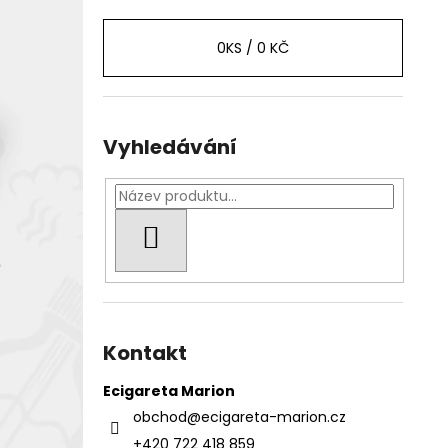
0
KS /
0 KČ
Vyhledávání
HLEDAT
Kontakt
Ecigareta Marion
obchod
@
ecigareta-marion.cz
+420 722 418 859