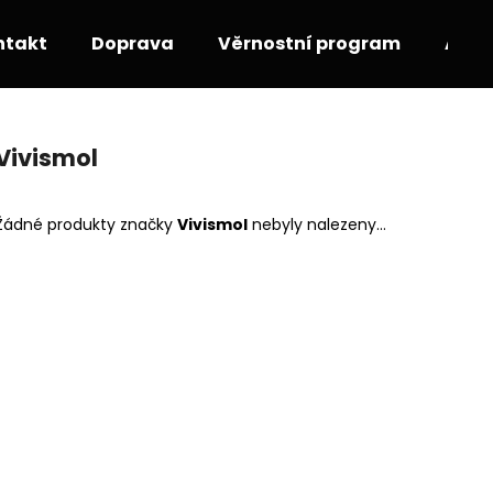
ntakt
Doprava
Věrnostní program
Akce
Co potřebujete najít?
Vivismol
HLEDAT
Žádné produkty značky
Vivismol
nebyly nalezeny...
Doporučujeme