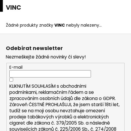
K
upní
Menu
ní
VINC
Přejít
o
na
Zpět
Zpět
k
š
obsah
í
Žádné produkty značky
VINC
nebyly nalezeny...
C
k
Z
o
á
p
Odebírat newsletter
p
o
Nezmeškejte žádné novinky či slevy!
a
t
t
E-mail
ř
í
e
b
KLIKNUTÍM SOUHLASÍM s
obchodními
u
podmínkami,
reklamačním řádem a se
zpracováním osobních údajů dle zákona o
GDPR
.
j
Zároveň ČESTNĚ PROHLAŠUJI, že jsem starší 18ti let,
e
tudíž se na moji osobu nevztahuje omezení
t
prodeje tabákových výrobků a elektronických
e
cigaret dle zákona č. 379/2005 Sb. a následně
n
souvisejících zákonů č. 225/2006 Sb., č. 274/2008