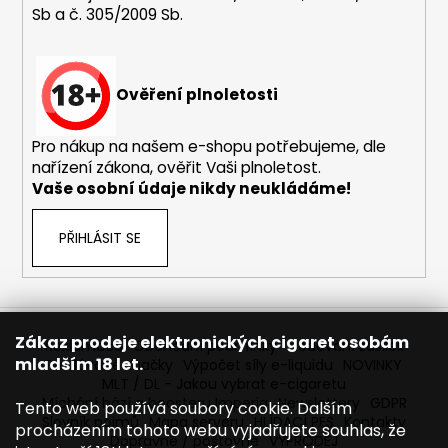
Sb a č. 305/2009 Sb.
a
j
í
Ověření plnoletosti
t
?
Pro nákup na našem e-shopu potřebujeme, dle
nařízení zákona, ověřit Vaši plnoletost.
Vaše osobní údaje nikdy neukládáme!
HLEDAT
PŘIHLÁSIT SE
D
o
Zákaz prodeje elektronických cigaret osobám
Reklamace
Obchodní podmínky
Sledování zásilek
p
mladším 18 let.
Prodávané značky
Výpočet síly e-liquidu
NOVINKY
o
MLT / DL - Jakou vybrat e-cigaretu
r
Míchání bází a boosteru Imperia
Newslettery
GDPR
Tento web používá soubory cookie. Dalším
Slovník pojmů
Mapa serveru
HLÍDACÍ PES
Kontakty
u
procházením tohoto webu vyjadřujete souhlas, že
Dopravné / poštovné
VÝPRODEJ