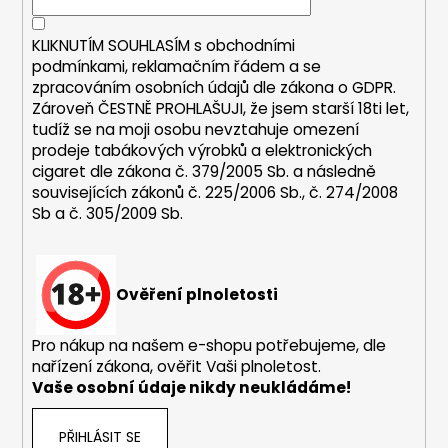
č
í
p
u
r
j
KLIKNUTÍM SOUHLASÍM s
obchodními
v
e
podmínkami,
reklamačním řádem a se
k
m
zpracováním osobních údajů dle zákona o
GDPR
.
y
Zároveň ČESTNĚ PROHLAŠUJI, že jsem starší 18ti let,
e
v
tudíž se na moji osobu nevztahuje omezení
ý
prodeje tabákových výrobků a elektronických
p
JOYETECH
cigaret dle zákona č. 379/2005 Sb. a následně
i
BF
souvisejících zákonů č. 225/2006 Sb., č. 274/2008
SS316
s
Sb a č. 305/2009 Sb.
ATOMIZER
u
0,6OHM
45
Kč
Ověření plnoletosti
Pro nákup na našem e-shopu potřebujeme, dle
nařízení zákona, ověřit Vaši plnoletost.
Vaše osobní údaje nikdy neukládáme!
PŘIHLÁSIT SE