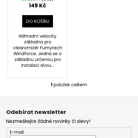
u
149 Kč
a
k
j
t
DO KOŠÍKU
í
ů
t
Náhradní velocity
?
základna pro
clearomizér Fumytech
Windforce. Jedná se o
základnu určenou pro
instalaci dvou...
HLEDAT
1
položek celkem
O
v
D
Z
l
o
á
á
p
Odebírat newsletter
d
p
o
a
Nezmeškejte žádné novinky či slevy!
a
r
c
t
u
E-mail
í