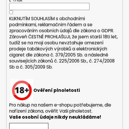
t
č
E-mail
í
u
í
p
j
r
KLIKNUTÍM SOUHLASÍM s
obchodními
e
v
podmínkami,
reklamačním řádem a se
m
k
zpracováním osobních údajů dle zákona o
GDPR
.
e
y
Zároveň ČESTNĚ PROHLAŠUJI, že jsem starší 18ti let,
v
tudíž se na moji osobu nevztahuje omezení
ý
prodeje tabákových výrobků a elektronických
DEKANG
p
DESERT
cigaret dle zákona č. 379/2005 Sb. a následně
SHIP
i
souvisejících zákonů č. 225/2006 Sb., č. 274/2008
10ML
s
Sb a č. 305/2009 Sb.
18MG
u
155
Kč
Původně:
Ověření plnoletosti
195
Kč
Pro nákup na našem e-shopu potřebujeme, dle
nařízení zákona, ověřit Vaši plnoletost.
Vaše osobní údaje nikdy neukládáme!