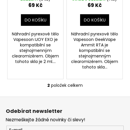
u
(3,5ml)
69 Kč
69 Kč
a
k
j
t
DO KOŠÍKU
DO KOŠÍKU
í
ů
t
Náhradní pyrexové tělo
Náhradní pyrexové tělo
?
Vapesoon IJOY EXO je
Vapesoon GeekVape
kompatibilní se
Ammit RTA je
stejnojmenným
kompatibilní se
clearomizérem. Objem
stejnojmenným
tohoto skla je 2 ml....
clearomizérem. Objem
tohoto skla...
HLEDAT
2
položek celkem
O
D
v
o
Z
l
p
á
á
Odebírat newsletter
o
d
p
r
a
Nezmeškejte žádné novinky či slevy!
a
u
c