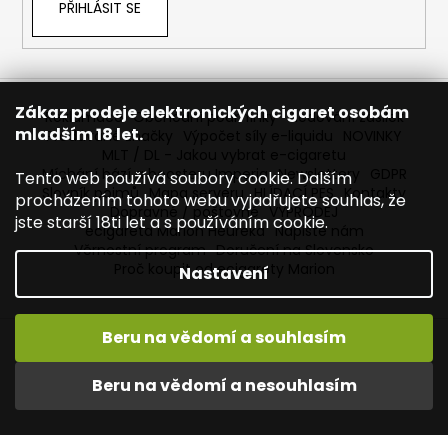
PŘIHLÁSIT SE
Zákaz prodeje elektronických cigaret osobám
Reklamace
Obchodní podmínky
Sledování zásilek
mladším 18 let.
Prodávané značky
Výpočet síly e-liquidu
NOVINKY
MLT / DL - Jakou vybrat e-cigaretu
Míchání bází a boosteru Imperia
Newslettery
GDPR
Tento web používá soubory cookie. Dalším
Slovník pojmů
Mapa serveru
HLÍDACÍ PES
Kontakty
procházením tohoto webu vyjadřujete souhlas, že
Dopravné / poštovné
VÝPRODEJ
jste starší 18ti let a s používáním cookie.
ecigareta Marion Heureka
Napište nám
Věrnostní program
Doručení na Slovensko
Proč koupit od ecigarety Marion
Nastavení
Beru na vědomí a souhlasím
Vytvořil Shoptet
Copyright 2026
Ecigareta Marion
. Všechna práva
Beru na vědomí a nesouhlasím
vyhrazena.
Upravit nastavení cookies