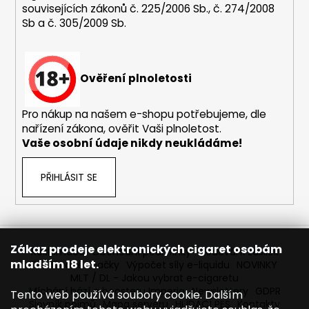
souvisejících zákonů č. 225/2006 Sb., č. 274/2008
a
Sb a č. 305/2009 Sb.
j
í
t
Ověření plnoletosti
?
Pro nákup na našem e-shopu potřebujeme, dle
nařízení zákona, ověřit Vaši plnoletost.
Vaše osobní údaje nikdy neukládáme!
HLEDAT
PŘIHLÁSIT SE
D
o
p
Zákaz prodeje elektronických cigaret osobám
Reklamace
Obchodní podmínky
Sledování zásilek
o
mladším 18 let.
Prodávané značky
Výpočet síly e-liquidu
NOVINKY
r
MLT / DL - Jakou vybrat e-cigaretu
Míchání bází a boosteru Imperia
Newslettery
GDPR
u
Tento web používá soubory cookie. Dalším
Slovník pojmů
Mapa serveru
HLÍDACÍ PES
Kontakty