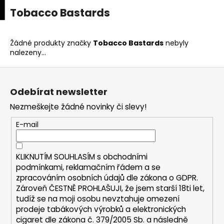
K
upní
Menu
ní
Tobacco Bastards
Přejít
o
na
Zpět
Zpět
k
š
obsah
í
Žádné produkty značky
Tobacco Bastards
nebyly
C
nalezeny...
k
o
Z
p
á
o
Odebírat newsletter
p
t
Nezmeškejte žádné novinky či slevy!
a
ř
t
E-mail
e
í
b
u
KLIKNUTÍM SOUHLASÍM s
obchodními
podmínkami,
reklamačním řádem a se
j
zpracováním osobních údajů dle zákona o
GDPR
.
e
Zároveň ČESTNĚ PROHLAŠUJI, že jsem starší 18ti let,
t
tudíž se na moji osobu nevztahuje omezení
e
prodeje tabákových výrobků a elektronických
cigaret dle zákona č. 379/2005 Sb. a následně
n