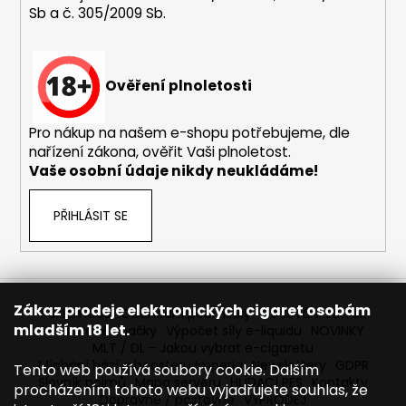
Sb a č. 305/2009 Sb.
a
j
í
Ověření plnoletosti
t
?
Pro nákup na našem e-shopu potřebujeme, dle
nařízení zákona, ověřit Vaši plnoletost.
Vaše osobní údaje nikdy neukládáme!
HLEDAT
PŘIHLÁSIT SE
D
o
Zákaz prodeje elektronických cigaret osobám
Reklamace
Obchodní podmínky
Sledování zásilek
p
mladším 18 let.
Prodávané značky
Výpočet síly e-liquidu
NOVINKY
o
MLT / DL - Jakou vybrat e-cigaretu
r
Míchání bází a boosteru Imperia
Newslettery
GDPR
Tento web používá soubory cookie. Dalším
Slovník pojmů
Mapa serveru
HLÍDACÍ PES
Kontakty
u
procházením tohoto webu vyjadřujete souhlas, že
Dopravné / poštovné
VÝPRODEJ