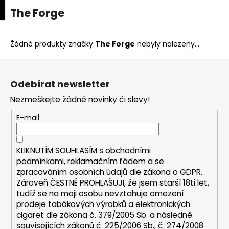
K
upní
Menu
ní
The Forge
Přejít
o
na
Zpět
Zpět
k
š
obsah
í
Žádné produkty značky
The Forge
nebyly nalezeny...
C
k
Z
o
á
p
Odebírat newsletter
p
o
Nezmeškejte žádné novinky či slevy!
a
t
t
E-mail
ř
í
e
b
KLIKNUTÍM SOUHLASÍM s
obchodními
u
podmínkami,
reklamačním řádem a se
zpracováním osobních údajů dle zákona o
GDPR
.
j
Zároveň ČESTNĚ PROHLAŠUJI, že jsem starší 18ti let,
e
tudíž se na moji osobu nevztahuje omezení
t
prodeje tabákových výrobků a elektronických
e
cigaret dle zákona č. 379/2005 Sb. a následně
n
souvisejících zákonů č. 225/2006 Sb., č. 274/2008