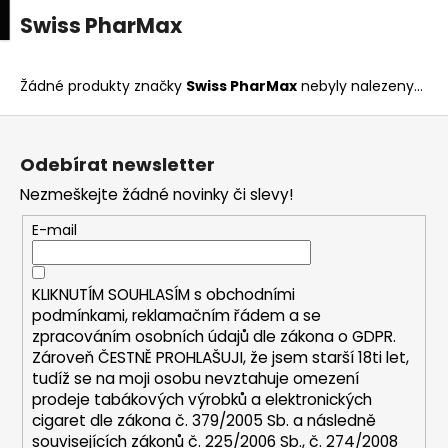
K
upní
Menu
ní
Swiss PharMax
Přejít
o
na
Zpět
Zpět
k
š
obsah
í
Žádné produkty značky
Swiss PharMax
nebyly nalezeny...
C
k
Z
o
á
p
Odebírat newsletter
p
o
Nezmeškejte žádné novinky či slevy!
a
t
t
E-mail
ř
í
e
b
KLIKNUTÍM SOUHLASÍM s
obchodními
u
podmínkami,
reklamačním řádem a se
zpracováním osobních údajů dle zákona o
GDPR
.
j
Zároveň ČESTNĚ PROHLAŠUJI, že jsem starší 18ti let,
e
tudíž se na moji osobu nevztahuje omezení
t
prodeje tabákových výrobků a elektronických
e
cigaret dle zákona č. 379/2005 Sb. a následně
n
souvisejících zákonů č. 225/2006 Sb., č. 274/2008