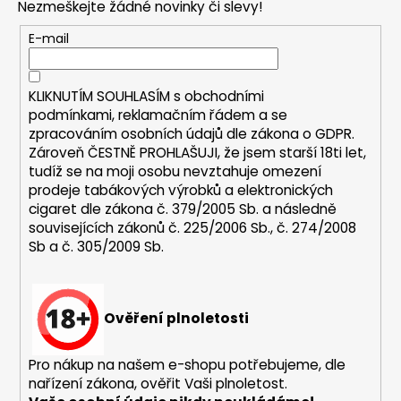
a
Nezmeškejte žádné novinky či slevy!
a
c
t
E-mail
í
í
p
r
KLIKNUTÍM SOUHLASÍM s
obchodními
v
podmínkami,
reklamačním řádem a se
k
zpracováním osobních údajů dle zákona o
GDPR
.
y
Zároveň ČESTNĚ PROHLAŠUJI, že jsem starší 18ti let,
v
tudíž se na moji osobu nevztahuje omezení
ý
prodeje tabákových výrobků a elektronických
p
cigaret dle zákona č. 379/2005 Sb. a následně
i
souvisejících zákonů č. 225/2006 Sb., č. 274/2008
s
Sb a č. 305/2009 Sb.
u
Ověření plnoletosti
Pro nákup na našem e-shopu potřebujeme, dle
nařízení zákona, ověřit Vaši plnoletost.