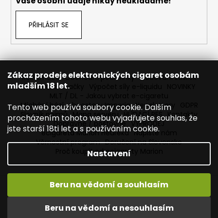
Vaše osobní údaje nikdy neukládáme!
PŘIHLÁSIT SE
Zákaz prodeje elektronických cigaret osobám
Reklamace
Obchodní podmínky
Sledování zásilek
mladším 18 let.
Prodávané značky
Výpočet síly e-liquidu
NOVINKY
MLT / DL - Jakou vybrat e-cigaretu
Míchání bází a boosteru Imperia
Newslettery
GDPR
Tento web používá soubory cookie. Dalším
Slovník pojmů
Mapa serveru
HLÍDACÍ PES
Kontakty
procházením tohoto webu vyjadřujete souhlas, že
Dopravné / poštovné
VÝPRODEJ
jste starší 18ti let a s používáním cookie.
ecigareta Marion Heureka
Napište nám
Věrnostní program
Doručení na Slovensko
Proč koupit od ecigarety Marion
Nastavení
Beru na vědomí a souhlasím
Vytvořil Shoptet
Copyright 2026
Ecigareta Marion
. Všechna práva
Beru na vědomí a nesouhlasím
vyhrazena.
Upravit nastavení cookies