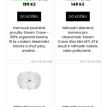
u
RTA (2ks)
199 Kč
149 Kč
a
k
j
t
DO KOŠÍKU
DO KOŠÍKU
í
ů
t
Prémiové bavlněné
Náhradní skleněná
?
proužky Steam Crave -
komora pro
100% organická bavlna,
clearomizér Steam
10 ks v balení. Maximální
Crave Glaz Mini MTL RTA
čistota a chuť páry,
slouží k náhradě rozbité,
snadná...
nebo poškozené...
HLEDAT
Kód:
V-SN-ND-3749
Kód:
V-SN-ND-3748
D
o
p
o
r
u
Náhradní pyrexové
Náhradní pyrexové