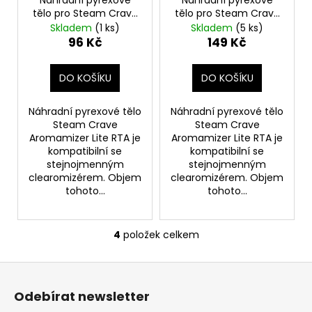
č
tělo pro Steam Crave
tělo pro Steam Crave
u
Aromamizer Lite RTA
Aromamizer Lite RTA
Skladem
(1 ks)
Skladem
(5 ks)
j
(4,5ml) (2ks)
(3,5ml) (2ks)
96 Kč
149 Kč
e
m
e
DO KOŠÍKU
DO KOŠÍKU
Náhradní pyrexové tělo
Náhradní pyrexové tělo
BÁZE
Steam Crave
Steam Crave
FIFTY
Aromamizer Lite RTA je
Aromamizer Lite RTA je
BOOSTER
kompatibilní se
kompatibilní se
IMPERIA
stejnojmenným
stejnojmenným
5X10ML
clearomizérem. Objem
clearomizérem. Objem
20MG
tohoto...
tohoto...
602
Kč
Původně:
649
4
položek celkem
O
Kč
v
Z
l
á
á
Odebírat newsletter
d
p