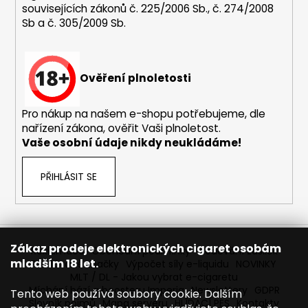
souvisejících zákonů č. 225/2006 Sb., č. 274/2008
a
Sb a č. 305/2009 Sb.
j
í
t
Ověření plnoletosti
?
Pro nákup na našem e-shopu potřebujeme, dle
nařízení zákona, ověřit Vaši plnoletost.
Vaše osobní údaje nikdy neukládáme!
HLEDAT
PŘIHLÁSIT SE
D
o
p
Zákaz prodeje elektronických cigaret osobám
Reklamace
Obchodní podmínky
Sledování zásilek
o
mladším 18 let.
Prodávané značky
Výpočet síly e-liquidu
NOVINKY
r
MLT / DL - Jakou vybrat e-cigaretu
Míchání bází a boosteru Imperia
Newslettery
GDPR
u
Tento web používá soubory cookie. Dalším
Slovník pojmů
Mapa serveru
HLÍDACÍ PES
Kontakty