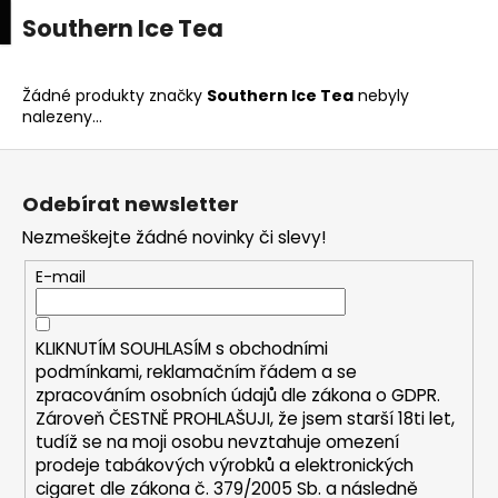
K
upní
Menu
ní
Southern Ice Tea
Přejít
o
na
Zpět
Zpět
k
š
obsah
í
Žádné produkty značky
Southern Ice Tea
nebyly
C
nalezeny...
k
o
Z
p
á
o
Odebírat newsletter
p
t
Nezmeškejte žádné novinky či slevy!
a
ř
t
E-mail
e
í
b
u
KLIKNUTÍM SOUHLASÍM s
obchodními
podmínkami,
reklamačním řádem a se
j
zpracováním osobních údajů dle zákona o
GDPR
.
e
Zároveň ČESTNĚ PROHLAŠUJI, že jsem starší 18ti let,
t
tudíž se na moji osobu nevztahuje omezení
e
prodeje tabákových výrobků a elektronických
cigaret dle zákona č. 379/2005 Sb. a následně
n