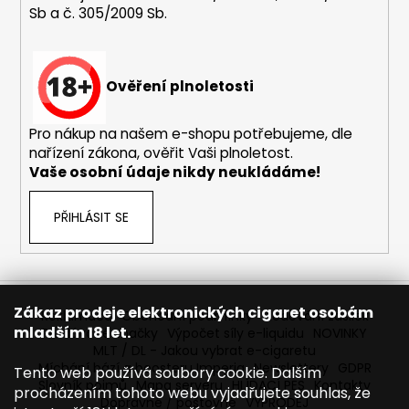
Sb a č. 305/2009 Sb.
a
j
í
Ověření plnoletosti
t
?
Pro nákup na našem e-shopu potřebujeme, dle
nařízení zákona, ověřit Vaši plnoletost.
Vaše osobní údaje nikdy neukládáme!
HLEDAT
PŘIHLÁSIT SE
D
o
Zákaz prodeje elektronických cigaret osobám
Reklamace
Obchodní podmínky
Sledování zásilek
p
mladším 18 let.
Prodávané značky
Výpočet síly e-liquidu
NOVINKY
o
MLT / DL - Jakou vybrat e-cigaretu
r
Míchání bází a boosteru Imperia
Newslettery
GDPR
Tento web používá soubory cookie. Dalším
Slovník pojmů
Mapa serveru
HLÍDACÍ PES
Kontakty
u
procházením tohoto webu vyjadřujete souhlas, že
Dopravné / poštovné
VÝPRODEJ