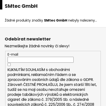
K
upní
Menu
ní
SMtec GmbH
Přejít
o
na
Zpět
Zpět
k
š
obsah
í
Žádné produkty značky
SMtec GmbH
nebyly nalezeny...
C
k
Z
o
á
p
Odebírat newsletter
p
o
Nezmeškejte žádné novinky či slevy!
a
t
t
E-mail
ř
í
e
b
KLIKNUTÍM SOUHLASÍM s
obchodními
u
podmínkami,
reklamačním řádem a se
zpracováním osobních údajů dle zákona o
GDPR
.
j
Zároveň ČESTNĚ PROHLAŠUJI, že jsem starší 18ti let,
e
tudíž se na moji osobu nevztahuje omezení
t
prodeje tabákových výrobků a elektronických
e
cigaret dle zákona č. 379/2005 Sb. a následně
n
souvisejících zákonů č. 225/2006 Sb., č. 274/2008