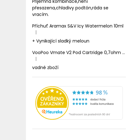
Prijemná kombinace,není
přesazena,chladivy podtón,ráda se
vracím.
Příchuť Aramax S&V Icy Watermelon 10ml
|
Hodnocení produktu je 5 z 5 hvězdiček.
+ Vynikající sladký meloun
VooPoo Vmate V2 Pod Cartridge 0,7ohm 2ml
|
Hodnocení produktu je 1 z 5 hvězdiček.
vadné zboží