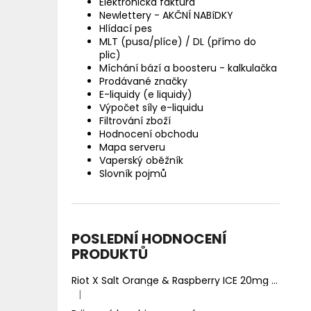
Elektronická faktura
Newlettery - AKČNÍ NABíDKY
Hlídací pes
MLT (pusa/plíce) / DL (přímo do
plic)
Míchání bází a boosteru - kalkulačka
Prodávané značky
E-liquidy (e liquidy)
Výpočet síly e-liquidu
Filtrování zboží
Hodnocení obchodu
Mapa serveru
Vaperský oběžník
Slovník pojmů
POSLEDNÍ HODNOCENÍ
PRODUKTŮ
Riot X Salt Orange & Raspberry ICE 20mg
Ledový 
|
Hodnocení produktu je 5 z 5 hvězdiček.