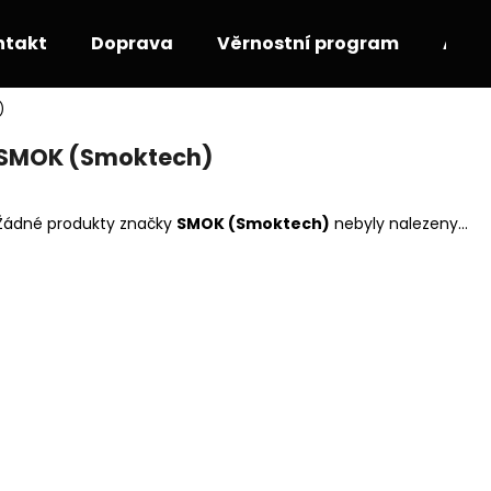
ntakt
Doprava
Věrnostní program
Akce
)
Co potřebujete najít?
SMOK (Smoktech)
HLEDAT
Žádné produkty značky
SMOK (Smoktech)
nebyly nalezeny...
Doporučujeme