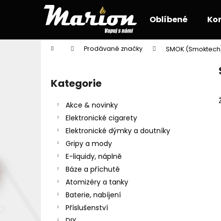
K
Přejít
na
o
Oblíbené
Ko
obsah
Zpět
Zpět
š
do
do
í
Domů
Prodávané značky
SMOK (Smoktech
k
obchodu
obchodu
P
o
Kategorie
Přeskočit
s
kategorie
t
Akce & novinky
r
Elektronické cigarety
a
Elektronické dýmky a doutníky
n
Gripy a mody
n
E-liquidy, náplně
í
Báze a příchutě
p
Atomizéry a tanky
a
Baterie, nabíjení
n
Příslušenství
e
DIY