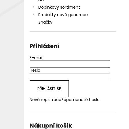
DEKANG DESERT SHIP 10ML 18MG
l
Doplňkový sortiment
155 Kč
Původně:
195 Kč
Produkty nové generace
Značky
Přihlášení
E-mail
Heslo
PŘIHLÁSIT SE
Nová registrace
Zapomenuté heslo
Nákupní košík