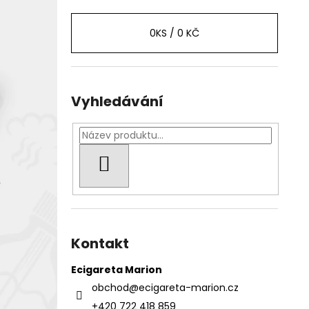
0
KS /
0 KČ
Vyhledávání
HLEDAT
Kontakt
Ecigareta Marion
obchod
@
ecigareta-marion.cz
+420 722 418 859