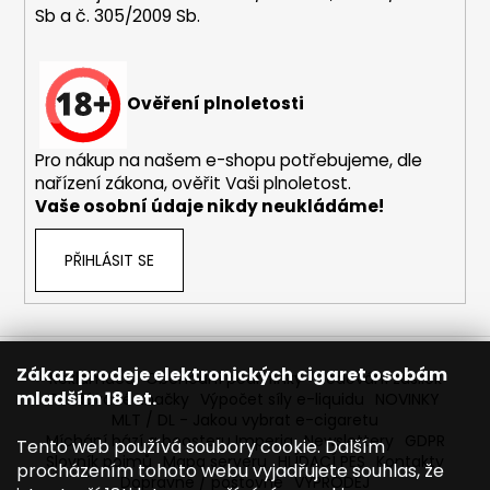
Sb a č. 305/2009 Sb.
a
j
í
Ověření plnoletosti
t
?
Pro nákup na našem e-shopu potřebujeme, dle
nařízení zákona, ověřit Vaši plnoletost.
Vaše osobní údaje nikdy neukládáme!
HLEDAT
PŘIHLÁSIT SE
D
o
Zákaz prodeje elektronických cigaret osobám
Reklamace
Obchodní podmínky
Sledování zásilek
p
mladším 18 let.
Prodávané značky
Výpočet síly e-liquidu
NOVINKY
o
MLT / DL - Jakou vybrat e-cigaretu
r
Míchání bází a boosteru Imperia
Newslettery
GDPR
Tento web používá soubory cookie. Dalším
Slovník pojmů
Mapa serveru
HLÍDACÍ PES
Kontakty
u
procházením tohoto webu vyjadřujete souhlas, že
Dopravné / poštovné
VÝPRODEJ