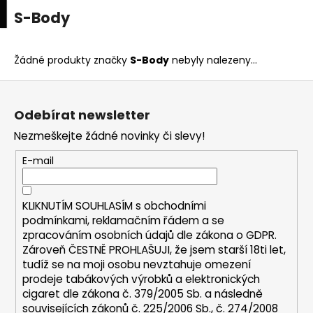
K
upní
Menu
ní
S-Body
Přejít
o
na
Zpět
Zpět
k
š
obsah
í
Žádné produkty značky
S-Body
nebyly nalezeny...
C
k
Z
o
á
p
Odebírat newsletter
p
o
Nezmeškejte žádné novinky či slevy!
a
t
t
E-mail
ř
í
e
b
KLIKNUTÍM SOUHLASÍM s
obchodními
u
podmínkami,
reklamačním řádem a se
zpracováním osobních údajů dle zákona o
GDPR
.
j
Zároveň ČESTNĚ PROHLAŠUJI, že jsem starší 18ti let,
e
tudíž se na moji osobu nevztahuje omezení
t
prodeje tabákových výrobků a elektronických
e
cigaret dle zákona č. 379/2005 Sb. a následně
n
souvisejících zákonů č. 225/2006 Sb., č. 274/2008