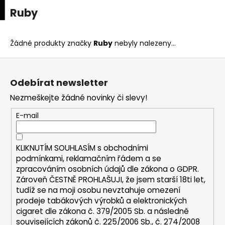
K
upní
Menu
ní
Ruby
Přejít
o
na
Zpět
Zpět
k
š
obsah
í
Žádné produkty značky
Ruby
nebyly nalezeny...
C
k
Z
o
á
p
Odebírat newsletter
p
o
Nezmeškejte žádné novinky či slevy!
a
t
t
E-mail
ř
í
e
b
KLIKNUTÍM SOUHLASÍM s
obchodními
u
podmínkami,
reklamačním řádem a se
zpracováním osobních údajů dle zákona o
GDPR
.
j
Zároveň ČESTNĚ PROHLAŠUJI, že jsem starší 18ti let,
e
tudíž se na moji osobu nevztahuje omezení
t
prodeje tabákových výrobků a elektronických
e
cigaret dle zákona č. 379/2005 Sb. a následně
n
souvisejících zákonů č. 225/2006 Sb., č. 274/2008