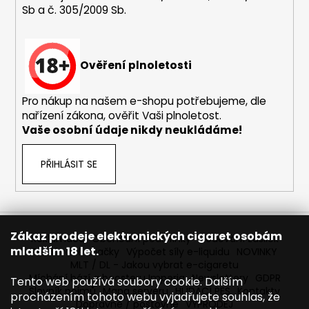
Sb a č. 305/2009 Sb.
a
j
í
Ověření plnoletosti
t
?
Pro nákup na našem e-shopu potřebujeme, dle
nařízení zákona, ověřit Vaši plnoletost.
Vaše osobní údaje nikdy neukládáme!
HLEDAT
PŘIHLÁSIT SE
D
o
Zákaz prodeje elektronických cigaret osobám
Reklamace
Obchodní podmínky
Sledování zásilek
p
mladším 18 let.
Prodávané značky
Výpočet síly e-liquidu
NOVINKY
o
MLT / DL - Jakou vybrat e-cigaretu
r
Míchání bází a boosteru Imperia
Newslettery
GDPR
Tento web používá soubory cookie. Dalším
Slovník pojmů
Mapa serveru
HLÍDACÍ PES
Kontakty
u
procházením tohoto webu vyjadřujete souhlas, že
Dopravné / poštovné
VÝPRODEJ