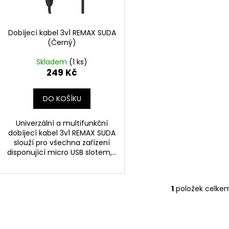
r
DEKANG DESERT SHIP 10ML 11MG
BÁZE FIFTY BOOS
u
20MG
o
149 Kč
k
Původně:
195 Kč
602 Kč
d
Dobíjecí kabel 3v1 REMAX SUDA
t
Původně:
649 K
u
(Černý)
ů
k
Skladem
(1 ks)
t
249 Kč
ů
DO KOŠÍKU
Univerzální a multifunkční
dobíjecí kabel 3v1 REMAX SUDA
slouží pro všechna zařízení
disponující micro USB slotem,...
1
položek celke
O
v
l
á