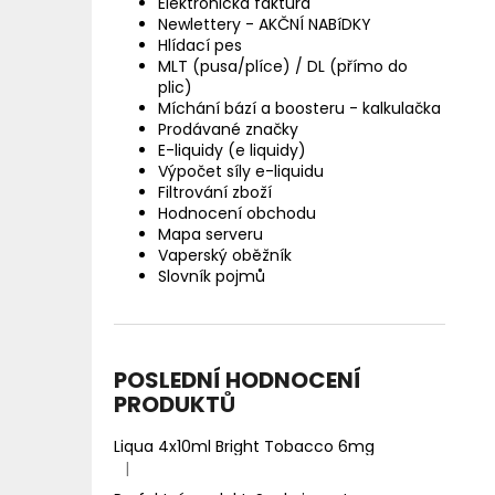
Elektronická faktura
Newlettery - AKČNÍ NABíDKY
Hlídací pes
MLT (pusa/plíce) / DL (přímo do
plic)
Míchání bází a boosteru - kalkulačka
Prodávané značky
E-liquidy (e liquidy)
Výpočet síly e-liquidu
Filtrování zboží
Hodnocení obchodu
Mapa serveru
Vaperský oběžník
Slovník pojmů
POSLEDNÍ HODNOCENÍ
PRODUKTŮ
Liqua 4x10ml Bright Tobacco 6mg
|
Hodnocení produktu je 5 z 5 hvězdiček.