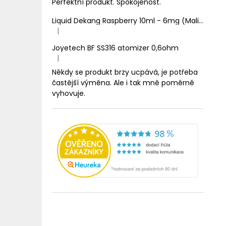
Perfektní produkt. Spokojenost.
Liquid Dekang Raspberry 10ml - 6mg (Malina)
|
Hodnocení produktu je 1 z 5 hvězdiček.
Joyetech BF SS316 atomizer 0,6ohm
|
Hodnocení produktu je 5 z 5 hvězdiček.
Někdy se produkt brzy ucpává, je potřeba
častější výměna. Ale i tak mně poměrně
vyhovuje.