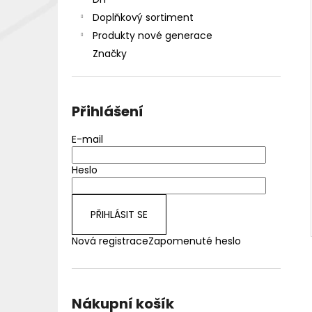
DEKANG DESERT SHIP 10ML 18MG
l
Doplňkový sortiment
155 Kč
Původně:
195 Kč
Produkty nové generace
Značky
Přihlášení
E-mail
Heslo
PŘIHLÁSIT SE
Nová registrace
Zapomenuté heslo
Nákupní košík