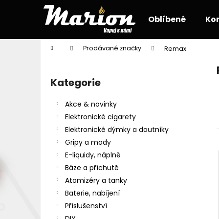
K
Přejít
na
o
Oblíbené
Ko
obsah
Zpět
Zpět
š
do
do
í
Domů
Prodávané značky
Remax
k
obchodu
obchodu
P
o
Kategorie
Přeskočit
s
kategorie
t
Akce & novinky
r
Elektronické cigarety
a
Elektronické dýmky a doutníky
n
Gripy a mody
n
E-liquidy, náplně
í
Báze a příchutě
p
Atomizéry a tanky
a
Baterie, nabíjení
n
Příslušenství
e
DIY