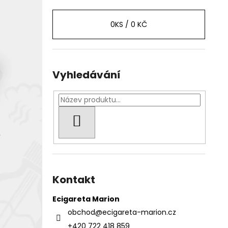
0
KS /
0 KČ
Vyhledávání
HLEDAT
Kontakt
Ecigareta Marion
obchod
@
ecigareta-marion.cz
+420 722 418 859