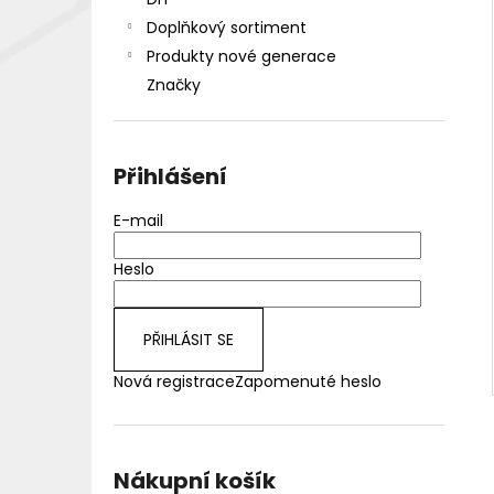
DEKANG DESERT SHIP 10ML 18MG
l
Doplňkový sortiment
155 Kč
Původně:
195 Kč
Produkty nové generace
Značky
Přihlášení
E-mail
Heslo
PŘIHLÁSIT SE
Nová registrace
Zapomenuté heslo
Nákupní košík