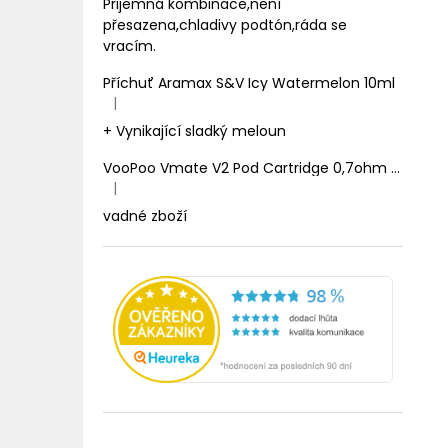
Prijemná kombinace,není
přesazena,chladivy podtón,ráda se
vracím.
Příchuť Aramax S&V Icy Watermelon 10ml
|
Hodnocení produktu je 5 z 5 hvězdiček.
+ Vynikající sladký meloun
VooPoo Vmate V2 Pod Cartridge 0,7ohm 2ml
|
Hodnocení produktu je 1 z 5 hvězdiček.
vadné zboží