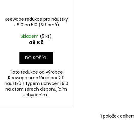
r
DEKANG DESERT SHIP 10ML 11MG
BÁZE FIFTY BOOS
u
20MG
o
149 Kč
k
Původně:
195 Kč
602 Kč
d
Reewape redukce pro náustky
t
Původně:
649 K
u
z 810 na 510 (Stříbrná)
ů
k
Skladem
(5 ks)
t
49 Kč
ů
DO KOŠÍKU
Tato redukce od výrobce
Reewape umožňuje použití
náustků s typem uchycení 510
na atomizérech disponujícím
uchycením...
1
položek celke
O
v
l