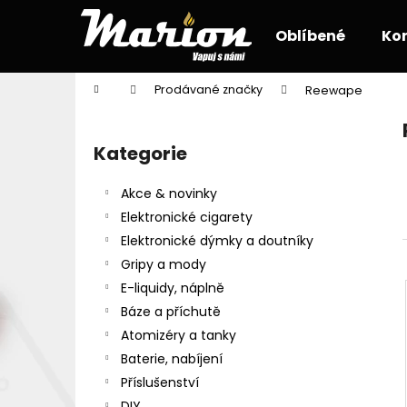
K
Přejít
na
o
Oblíbené
Ko
obsah
Zpět
Zpět
š
do
do
í
Domů
Prodávané značky
Reewape
k
obchodu
obchodu
P
o
Kategorie
Přeskočit
s
kategorie
t
Akce & novinky
r
Elektronické cigarety
a
Elektronické dýmky a doutníky
n
Gripy a mody
n
E-liquidy, náplně
í
Báze a příchutě
p
Atomizéry a tanky
a
Baterie, nabíjení
n
Příslušenství
e
DIY