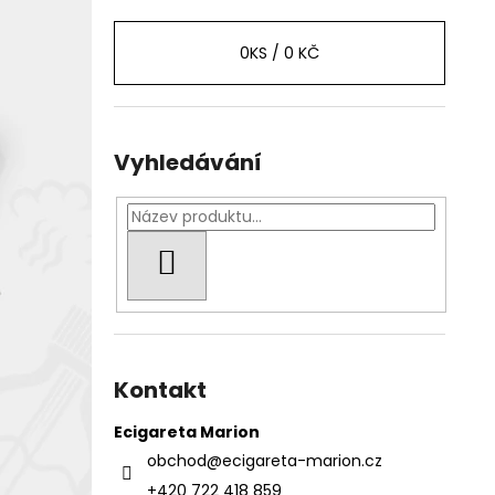
0
KS /
0 KČ
Vyhledávání
HLEDAT
Kontakt
Ecigareta Marion
obchod
@
ecigareta-marion.cz
+420 722 418 859