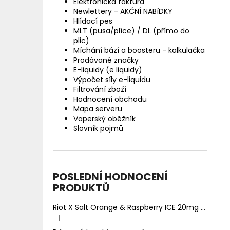
Elektronická faktura
Newlettery - AKČNÍ NABíDKY
Hlídací pes
MLT (pusa/plíce) / DL (přímo do
plic)
Míchání bází a boosteru - kalkulačka
Prodávané značky
E-liquidy (e liquidy)
Výpočet síly e-liquidu
Filtrování zboží
Hodnocení obchodu
Mapa serveru
Vaperský oběžník
Slovník pojmů
POSLEDNÍ HODNOCENÍ
PRODUKTŮ
Riot X Salt Orange & Raspberry ICE 20mg
Ledový 
|
Hodnocení produktu je 5 z 5 hvězdiček.