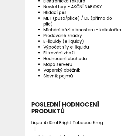
Elektronická faktura
Newlettery - AKČNÍ NABíDKY
Hlídací pes
MLT (pusa/plíce) / DL (přímo do
plic)
Míchání bází a boosteru - kalkulačka
Prodávané značky
E-liquidy (e liquidy)
Výpočet síly e-liquidu
Filtrování zboží
Hodnocení obchodu
Mapa serveru
Vaperský oběžník
Slovník pojmů
POSLEDNÍ HODNOCENÍ
PRODUKTŮ
Liqua 4x10ml Bright Tobacco 6mg
|
Hodnocení produktu je 5 z 5 hvězdiček.