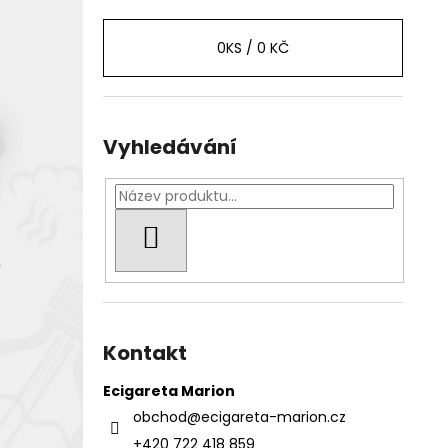
0
KS /
0 KČ
Vyhledávání
HLEDAT
Kontakt
Ecigareta Marion
obchod
@
ecigareta-marion.cz
+420 722 418 859