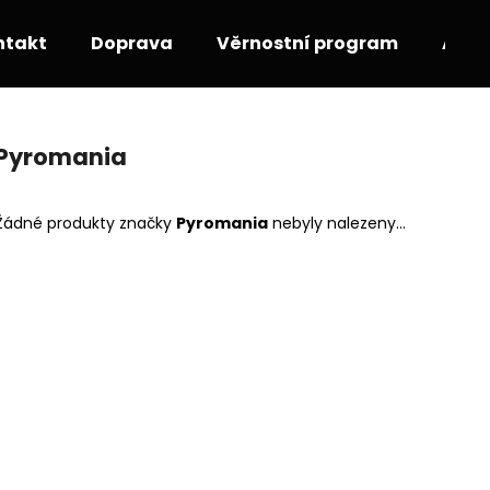
ntakt
Doprava
Věrnostní program
Akce
Co potřebujete najít?
Pyromania
HLEDAT
Žádné produkty značky
Pyromania
nebyly nalezeny...
Doporučujeme