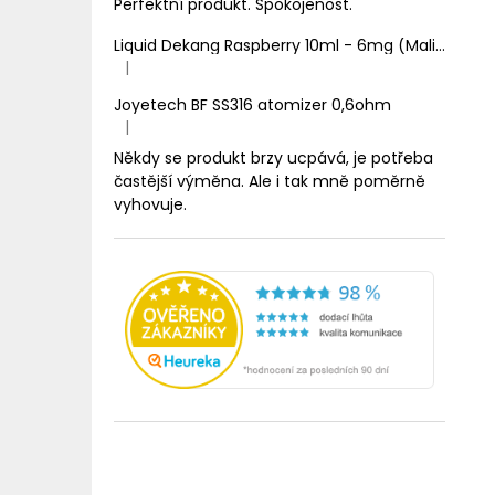
Perfektní produkt. Spokojenost.
Liquid Dekang Raspberry 10ml - 6mg (Malina)
|
Hodnocení produktu je 1 z 5 hvězdiček.
Joyetech BF SS316 atomizer 0,6ohm
|
Hodnocení produktu je 5 z 5 hvězdiček.
Někdy se produkt brzy ucpává, je potřeba
častější výměna. Ale i tak mně poměrně
vyhovuje.