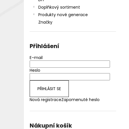
DEKANG DESERT SHIP 10ML 18MG
l
Doplňkový sortiment
155 Kč
Původně:
195 Kč
Produkty nové generace
Značky
Přihlášení
E-mail
Heslo
PŘIHLÁSIT SE
Nová registrace
Zapomenuté heslo
Nákupní košík