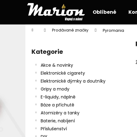
K
Přejít
na
o
Oblíbené
Ko
obsah
Zpět
Zpět
š
do
do
í
Domů
Prodávané značky
Pyromania
k
obchodu
obchodu
P
o
Kategorie
Přeskočit
s
kategorie
t
Akce & novinky
r
Elektronické cigarety
a
Elektronické dýmky a doutníky
n
Gripy a mody
n
E-liquidy, náplně
í
Báze a příchutě
p
Atomizéry a tanky
a
Baterie, nabíjení
n
Příslušenství
e
DIY