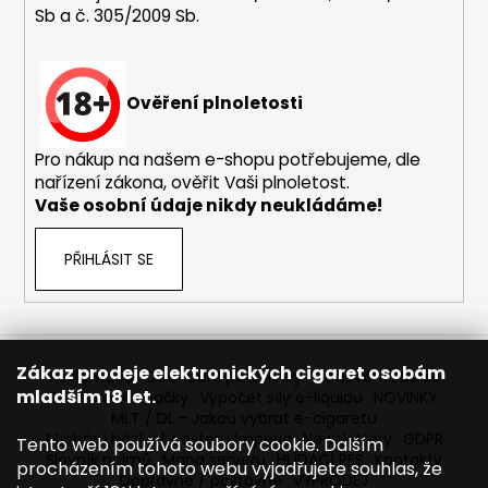
Sb a č. 305/2009 Sb.
a
j
í
Ověření plnoletosti
t
?
Pro nákup na našem e-shopu potřebujeme, dle
nařízení zákona, ověřit Vaši plnoletost.
Vaše osobní údaje nikdy neukládáme!
HLEDAT
PŘIHLÁSIT SE
D
o
Zákaz prodeje elektronických cigaret osobám
Reklamace
Obchodní podmínky
Sledování zásilek
p
mladším 18 let.
Prodávané značky
Výpočet síly e-liquidu
NOVINKY
o
MLT / DL - Jakou vybrat e-cigaretu
r
Míchání bází a boosteru Imperia
Newslettery
GDPR
Tento web používá soubory cookie. Dalším
Slovník pojmů
Mapa serveru
HLÍDACÍ PES
Kontakty
u
procházením tohoto webu vyjadřujete souhlas, že
Dopravné / poštovné
VÝPRODEJ