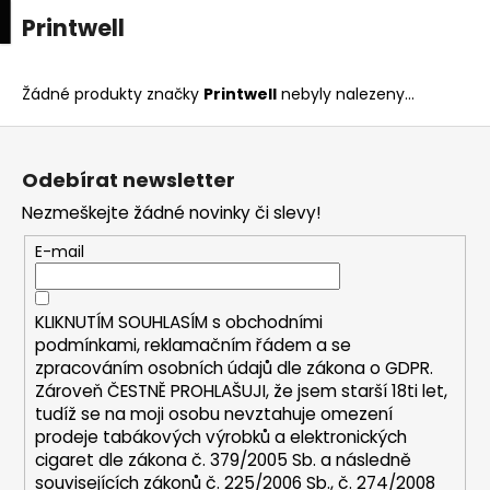
K
upní
Menu
ní
Printwell
Přejít
o
na
Zpět
Zpět
k
š
obsah
í
Žádné produkty značky
Printwell
nebyly nalezeny...
C
k
Z
o
á
p
Odebírat newsletter
p
o
Nezmeškejte žádné novinky či slevy!
a
t
t
E-mail
ř
í
e
b
KLIKNUTÍM SOUHLASÍM s
obchodními
u
podmínkami,
reklamačním řádem a se
zpracováním osobních údajů dle zákona o
GDPR
.
j
Zároveň ČESTNĚ PROHLAŠUJI, že jsem starší 18ti let,
e
tudíž se na moji osobu nevztahuje omezení
t
prodeje tabákových výrobků a elektronických
e
cigaret dle zákona č. 379/2005 Sb. a následně
n
souvisejících zákonů č. 225/2006 Sb., č. 274/2008