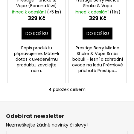
č
Vape (Banana Kiwi)
Shake & Vape
u
Ihned k odeslání
(>5 ks)
Ihned k odeslání
(1 ks)
j
329 Kč
329 Kč
e
m
e
DO KOŠÍKU
DO KOŠÍKU
Popis produktu
Prestige Berry Mix Ice
OXVA
připravujeme. Máte-li
Shake & Vape Směs
XLIM
dotaz k uvedenému
bobulí - lesní a zahradní
V3
produktu, zavolejte
ovoce na ledu Prémiové
-
nám.
příchutě Prestige...
POD
CARTRIDGE
-
TOP
4
položek celkem
O
FILL
-
v
0,8
Z
l
OHM
á
á
98
Odebírat newsletter
d
p
Kč
a
Nezmeškejte žádné novinky či slevy!
a
c