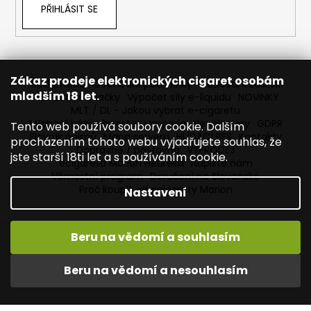
PŘIHLÁSIT SE
Zákaz prodeje elektronických cigaret osobám
Reklamace
Obchodní podmínky
Sledování zásilek
mladším 18 let.
Prodávané značky
Výpočet síly e-liquidu
NOVINKY
MLT / DL - Jakou vybrat e-cigaretu
Míchání bází a boosteru Imperia
Newslettery
GDPR
Tento web používá soubory cookie. Dalším
Slovník pojmů
Mapa serveru
HLÍDACÍ PES
Kontakty
procházením tohoto webu vyjadřujete souhlas, že
Dopravné / poštovné
VÝPRODEJ
jste starší 18ti let a s používáním cookie.
ecigareta Marion Heureka
Napište nám
Věrnostní program
Doručení na Slovensko
Proč koupit od ecigarety Marion
Nastavení
Beru na vědomí a souhlasím
Vytvořil Shoptet
Copyright 2026
Ecigareta Marion
. Všechna práva
Beru na vědomí a nesouhlasím
vyhrazena.
Upravit nastavení cookies