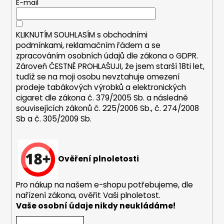
t
E-mail
í
í
p
r
KLIKNUTÍM SOUHLASÍM s
obchodními
v
podmínkami,
reklamačním řádem a se
k
zpracováním osobních údajů dle zákona o
GDPR
.
y
Zároveň ČESTNĚ PROHLAŠUJI, že jsem starší 18ti let,
v
tudíž se na moji osobu nevztahuje omezení
ý
prodeje tabákových výrobků a elektronických
p
cigaret dle zákona č. 379/2005 Sb. a následně
i
souvisejících zákonů č. 225/2006 Sb., č. 274/2008
s
Sb a č. 305/2009 Sb.
u
Ověření plnoletosti
Pro nákup na našem e-shopu potřebujeme, dle
nařízení zákona, ověřit Vaši plnoletost.
Vaše osobní údaje nikdy neukládáme!