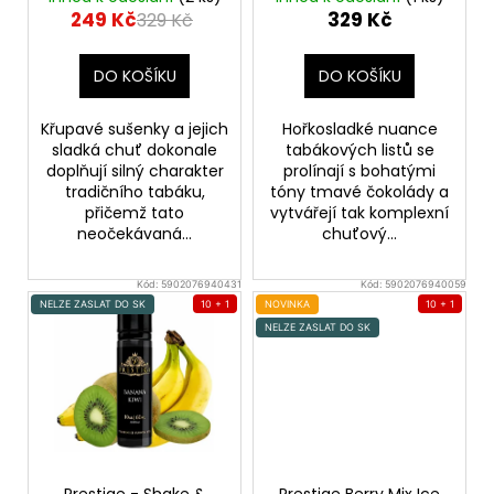
u
čokoládou
249 Kč
329 Kč
329 Kč
a
k
j
t
DO KOŠÍKU
DO KOŠÍKU
í
ů
t
Křupavé sušenky a jejich
Hořkosladké nuance
?
sladká chuť dokonale
tabákových listů se
doplňují silný charakter
prolínají s bohatými
tradičního tabáku,
tóny tmavé čokolády a
přičemž tato
vytvářejí tak komplexní
neočekávaná...
chuťový...
HLEDAT
Kód:
5902076940431
Kód:
5902076940059
NELZE ZASLAT DO SK
10 + 1
NOVINKA
10 + 1
NELZE ZASLAT DO SK
D
o
p
o
r
u
Prestige - Shake &
Prestige Berry Mix Ice