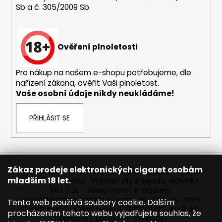
Sb a č. 305/2009 Sb.
a
j
í
Ověření plnoletosti
t
?
Pro nákup na našem e-shopu potřebujeme, dle
nařízení zákona, ověřit Vaši plnoletost.
Vaše osobní údaje nikdy neukládáme!
HLEDAT
PŘIHLÁSIT SE
D
o
Zákaz prodeje elektronických cigaret osobám
Reklamace
Obchodní podmínky
Sledování zásilek
p
mladším 18 let.
Prodávané značky
Výpočet síly e-liquidu
NOVINKY
o
MLT / DL - Jakou vybrat e-cigaretu
r
Míchání bází a boosteru Imperia
Newslettery
GDPR
Tento web používá soubory cookie. Dalším
Slovník pojmů
Mapa serveru
HLÍDACÍ PES
Kontakty
u
procházením tohoto webu vyjadřujete souhlas, že
Dopravné / poštovné
VÝPRODEJ