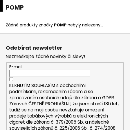
K
upní
Menu
ní
POMP
Přejít
o
na
Zpět
Zpět
k
š
obsah
í
Žádné produkty značky
POMP
nebyly nalezeny...
C
k
Z
o
á
p
Odebírat newsletter
p
o
Nezmeškejte žádné novinky či slevy!
a
t
t
E-mail
ř
í
e
b
KLIKNUTÍM SOUHLASÍM s
obchodními
u
podmínkami,
reklamačním řádem a se
zpracováním osobních údajů dle zákona o
GDPR
.
j
Zároveň ČESTNĚ PROHLAŠUJI, že jsem starší 18ti let,
e
tudíž se na moji osobu nevztahuje omezení
t
prodeje tabákových výrobků a elektronických
e
cigaret dle zákona č. 379/2005 Sb. a následně
n
souvisejících zákonů č. 225/2006 Sb., č. 274/2008