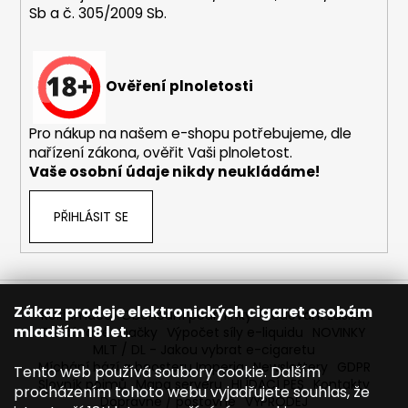
Sb a č. 305/2009 Sb.
a
j
í
Ověření plnoletosti
t
?
Pro nákup na našem e-shopu potřebujeme, dle
nařízení zákona, ověřit Vaši plnoletost.
Vaše osobní údaje nikdy neukládáme!
HLEDAT
PŘIHLÁSIT SE
D
o
Zákaz prodeje elektronických cigaret osobám
Reklamace
Obchodní podmínky
Sledování zásilek
p
mladším 18 let.
Prodávané značky
Výpočet síly e-liquidu
NOVINKY
o
MLT / DL - Jakou vybrat e-cigaretu
r
Míchání bází a boosteru Imperia
Newslettery
GDPR
Tento web používá soubory cookie. Dalším
Slovník pojmů
Mapa serveru
HLÍDACÍ PES
Kontakty
u
procházením tohoto webu vyjadřujete souhlas, že
Dopravné / poštovné
VÝPRODEJ