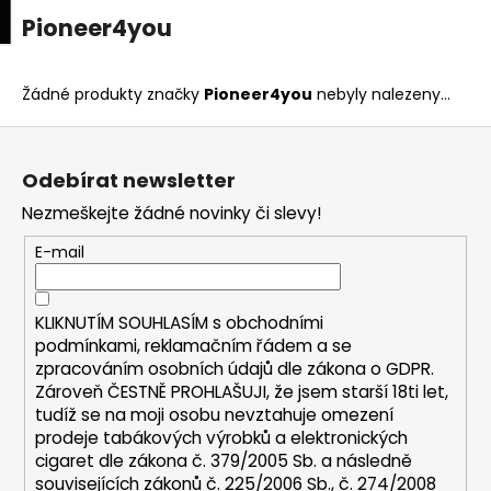
K
upní
Menu
ní
Pioneer4you
Přejít
o
na
Zpět
Zpět
k
š
obsah
í
Žádné produkty značky
Pioneer4you
nebyly nalezeny...
C
k
Z
o
á
p
Odebírat newsletter
p
o
Nezmeškejte žádné novinky či slevy!
a
t
t
E-mail
ř
í
e
b
KLIKNUTÍM SOUHLASÍM s
obchodními
u
podmínkami,
reklamačním řádem a se
zpracováním osobních údajů dle zákona o
GDPR
.
j
Zároveň ČESTNĚ PROHLAŠUJI, že jsem starší 18ti let,
e
tudíž se na moji osobu nevztahuje omezení
t
prodeje tabákových výrobků a elektronických
e
cigaret dle zákona č. 379/2005 Sb. a následně
n
souvisejících zákonů č. 225/2006 Sb., č. 274/2008