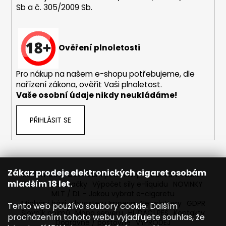
Sb a č. 305/2009 Sb.
a
j
í
Ověření plnoletosti
t
?
Pro nákup na našem e-shopu potřebujeme, dle
nařízení zákona, ověřit Vaši plnoletost.
Vaše osobní údaje nikdy neukládáme!
HLEDAT
PŘIHLÁSIT SE
D
o
Zákaz prodeje elektronických cigaret osobám
Reklamace
Obchodní podmínky
Sledování zásilek
p
mladším 18 let.
Prodávané značky
Výpočet síly e-liquidu
NOVINKY
o
MLT / DL - Jakou vybrat e-cigaretu
r
Míchání bází a boosteru Imperia
Newslettery
GDPR
Tento web používá soubory cookie. Dalším
Slovník pojmů
Mapa serveru
HLÍDACÍ PES
Kontakty
u
procházením tohoto webu vyjadřujete souhlas, že
Dopravné / poštovné
VÝPRODEJ