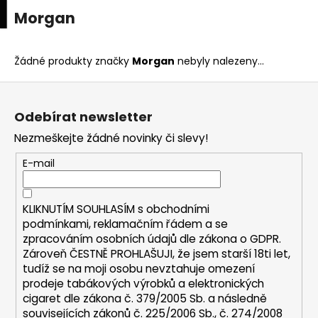
K
upní
Menu
ní
Morgan
Přejít
o
na
Zpět
Zpět
k
š
obsah
í
Žádné produkty značky
Morgan
nebyly nalezeny...
C
k
Z
o
á
p
Odebírat newsletter
p
o
Nezmeškejte žádné novinky či slevy!
a
t
t
E-mail
ř
í
e
b
KLIKNUTÍM SOUHLASÍM s
obchodními
u
podmínkami,
reklamačním řádem a se
zpracováním osobních údajů dle zákona o
GDPR
.
j
Zároveň ČESTNĚ PROHLAŠUJI, že jsem starší 18ti let,
e
tudíž se na moji osobu nevztahuje omezení
t
prodeje tabákových výrobků a elektronických
e
cigaret dle zákona č. 379/2005 Sb. a následně
n
souvisejících zákonů č. 225/2006 Sb., č. 274/2008