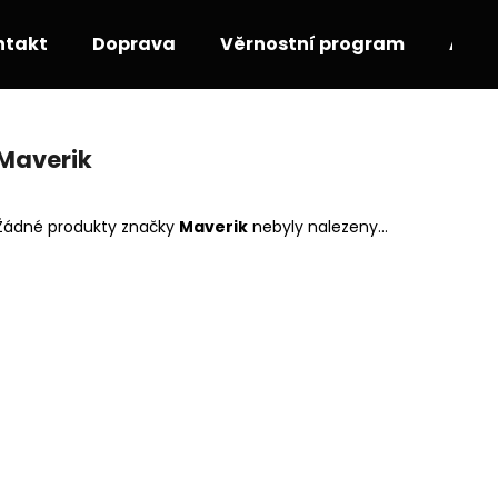
ntakt
Doprava
Věrnostní program
Akce
Co potřebujete najít?
Maverik
HLEDAT
Žádné produkty značky
Maverik
nebyly nalezeny...
Doporučujeme