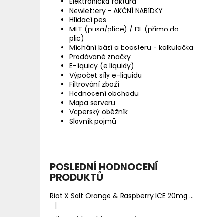
Elektronická faktura
Newlettery - AKČNÍ NABíDKY
Hlídací pes
MLT (pusa/plíce) / DL (přímo do
plic)
Míchání bází a boosteru - kalkulačka
Prodávané značky
E-liquidy (e liquidy)
Výpočet síly e-liquidu
Filtrování zboží
Hodnocení obchodu
Mapa serveru
Vaperský oběžník
Slovník pojmů
POSLEDNÍ HODNOCENÍ
PRODUKTŮ
Riot X Salt Orange & Raspberry ICE 20mg
Ledový 
|
Hodnocení produktu je 5 z 5 hvězdiček.