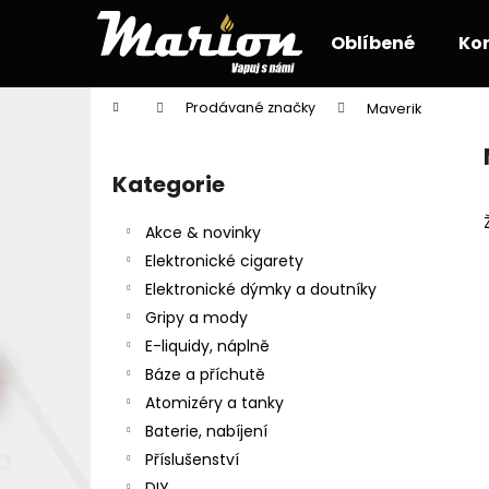
K
Přejít
na
o
Oblíbené
Ko
obsah
Zpět
Zpět
š
do
do
í
Domů
Prodávané značky
Maverik
k
obchodu
obchodu
P
o
Kategorie
Přeskočit
s
kategorie
t
Akce & novinky
r
Elektronické cigarety
a
Elektronické dýmky a doutníky
n
Gripy a mody
n
E-liquidy, náplně
í
Báze a příchutě
p
Atomizéry a tanky
a
Baterie, nabíjení
n
Příslušenství
e
DIY