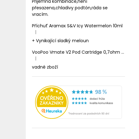
Prijemná kombinace,není
přesazena,chladivy podtón,ráda se
vracím.
Příchuť Aramax S&V Icy Watermelon 10ml
|
Hodnocení produktu je 5 z 5 hvězdiček.
+ Vynikající sladký meloun
VooPoo Vmate V2 Pod Cartridge 0,7ohm 2ml
|
Hodnocení produktu je 1 z 5 hvězdiček.
vadné zboží