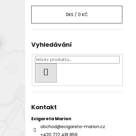
0
KS /
0 KČ
Vyhledávání
HLEDAT
Kontakt
Ecigareta Marion
obchod
@
ecigareta-marion.cz
+420 722 418 859