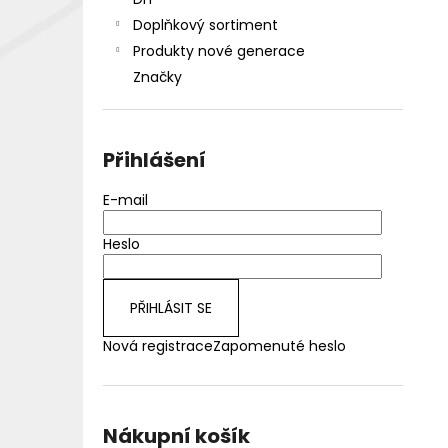
DEKANG DESERT SHIP 10ML 18MG
l
Doplňkový sortiment
155 Kč
Původně:
195 Kč
Produkty nové generace
Značky
Přihlášení
E-mail
Heslo
PŘIHLÁSIT SE
Nová registrace
Zapomenuté heslo
Nákupní košík