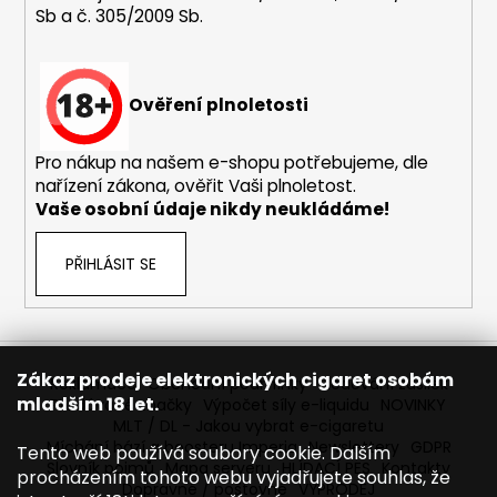
Sb a č. 305/2009 Sb.
a
j
í
Ověření plnoletosti
t
?
Pro nákup na našem e-shopu potřebujeme, dle
nařízení zákona, ověřit Vaši plnoletost.
Vaše osobní údaje nikdy neukládáme!
HLEDAT
PŘIHLÁSIT SE
D
o
Zákaz prodeje elektronických cigaret osobám
Reklamace
Obchodní podmínky
Sledování zásilek
p
mladším 18 let.
Prodávané značky
Výpočet síly e-liquidu
NOVINKY
o
MLT / DL - Jakou vybrat e-cigaretu
r
Míchání bází a boosteru Imperia
Newslettery
GDPR
Tento web používá soubory cookie. Dalším
Slovník pojmů
Mapa serveru
HLÍDACÍ PES
Kontakty
u
procházením tohoto webu vyjadřujete souhlas, že
Dopravné / poštovné
VÝPRODEJ