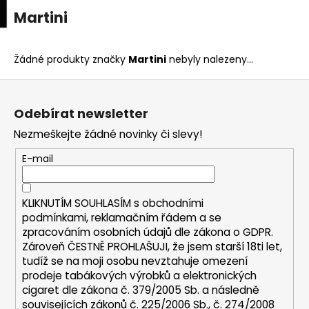
K
upní
Menu
ní
Martini
Přejít
o
na
Zpět
Zpět
k
š
obsah
í
Žádné produkty značky
Martini
nebyly nalezeny...
C
k
Z
o
á
p
Odebírat newsletter
p
o
Nezmeškejte žádné novinky či slevy!
a
t
t
E-mail
ř
í
e
b
KLIKNUTÍM SOUHLASÍM s
obchodními
u
podmínkami,
reklamačním řádem a se
zpracováním osobních údajů dle zákona o
GDPR
.
j
Zároveň ČESTNĚ PROHLAŠUJI, že jsem starší 18ti let,
e
tudíž se na moji osobu nevztahuje omezení
t
prodeje tabákových výrobků a elektronických
e
cigaret dle zákona č. 379/2005 Sb. a následně
n
souvisejících zákonů č. 225/2006 Sb., č. 274/2008