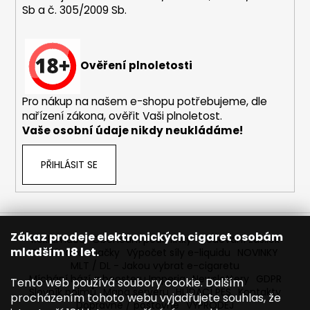
Sb a č. 305/2009 Sb.
a
j
í
Ověření plnoletosti
t
?
Pro nákup na našem e-shopu potřebujeme, dle
nařízení zákona, ověřit Vaši plnoletost.
Vaše osobní údaje nikdy neukládáme!
HLEDAT
PŘIHLÁSIT SE
D
o
Zákaz prodeje elektronických cigaret osobám
Reklamace
Obchodní podmínky
Sledování zásilek
p
mladším 18 let.
Prodávané značky
Výpočet síly e-liquidu
NOVINKY
o
MLT / DL - Jakou vybrat e-cigaretu
r
Míchání bází a boosteru Imperia
Newslettery
GDPR
Tento web používá soubory cookie. Dalším
Slovník pojmů
Mapa serveru
HLÍDACÍ PES
Kontakty
u
procházením tohoto webu vyjadřujete souhlas, že
Dopravné / poštovné
VÝPRODEJ