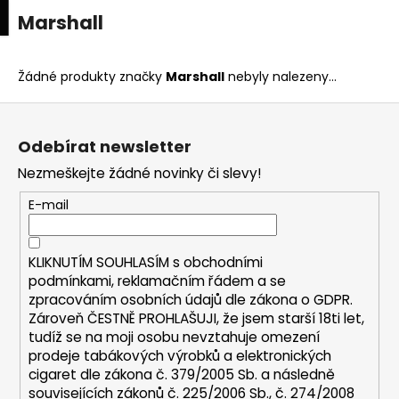
K
upní
Menu
ní
Marshall
Přejít
o
na
Zpět
Zpět
k
š
obsah
í
Žádné produkty značky
Marshall
nebyly nalezeny...
C
k
Z
o
á
p
Odebírat newsletter
p
o
Nezmeškejte žádné novinky či slevy!
a
t
t
E-mail
ř
í
e
b
KLIKNUTÍM SOUHLASÍM s
obchodními
u
podmínkami,
reklamačním řádem a se
zpracováním osobních údajů dle zákona o
GDPR
.
j
Zároveň ČESTNĚ PROHLAŠUJI, že jsem starší 18ti let,
e
tudíž se na moji osobu nevztahuje omezení
t
prodeje tabákových výrobků a elektronických
e
cigaret dle zákona č. 379/2005 Sb. a následně
n
souvisejících zákonů č. 225/2006 Sb., č. 274/2008