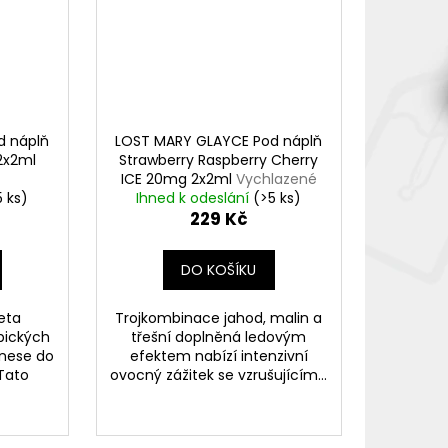
d náplň
LOST MARY GLAYCE Pod náplň
2x2ml
Strawberry Raspberry Cherry
ICE 20mg 2x2ml
Vychlazené
5 ks)
jahody s malinami a třešní
Ihned k odeslání
(>5 ks)
229 Kč
DO KOŠÍKU
eta
Trojkombinace jahod, malin a
pických
třešní doplněná ledovým
enese do
efektem nabízí intenzivní
 Tato
ovocný zážitek se vzrušujícím...