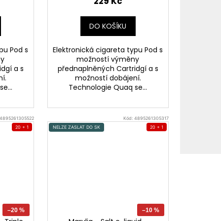
třešní a brusinkami)
229 Kč
DO KOŠÍKU
ypu Pod s
Elektronická cigareta typu Pod s
ny
možností výměny
dgí a s
přednaplněných Cartridgí a s
í.
možností dobájení.
e...
Technologie Quaq se...
4895261305522
Kód:
4895261305317
20 + 1
NELZE ZASLAT DO SK
20 + 1
–20 %
–10 %