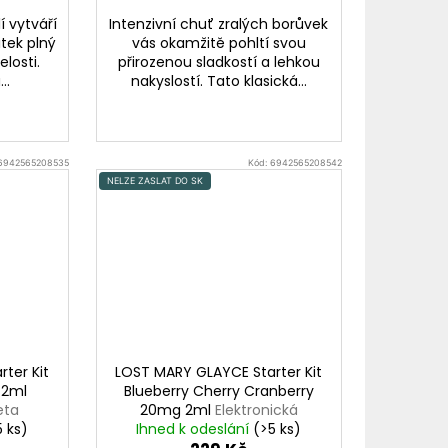
í vytváří
Intenzivní chuť zralých borůvek
tek plný
vás okamžitě pohltí svou
losti.
přirozenou sladkostí a lehkou
..
nakyslostí. Tato klasická...
6942565208535
Kód:
6942565208542
NELZE ZASLAT DO SK
ter Kit
LOST MARY GLAYCE Starter Kit
 2ml
Blueberry Cherry Cranberry
eta
20mg 2ml
Elektronická
loun)
5 ks)
cigareta 1000mAh (Borůvky s
Ihned k odeslání
(>5 ks)