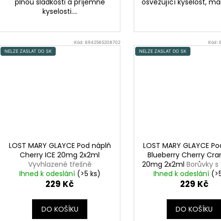
plnou sladkosti a příjemné
osvěžující kyselost, mar
kyselosti....
Kód:
6942565208702
Kód:
NELZE ZASLAT DO SK
NELZE ZASLAT DO SK
LOST MARY GLAYCE Pod náplň
LOST MARY GLAYCE Po
Cherry ICE 20mg 2x2ml
Blueberry Cherry Cra
Vyvhlazené třešně
20mg 2x2ml
Borůvky s 
Ihned k odeslání
(>5 ks)
Ihned k odeslání
brusinkami
(>
229 Kč
229 Kč
pomeranč a malina
DO KOŠÍKU
DO KOŠÍKU