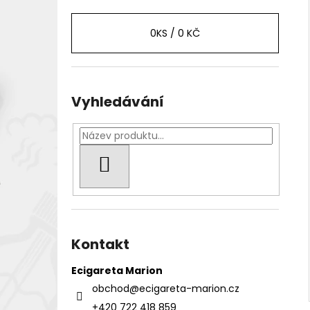
0
KS /
0 KČ
Vyhledávání
HLEDAT
Kontakt
Ecigareta Marion
obchod
@
ecigareta-marion.cz
+420 722 418 859