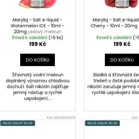
r
DEKANG DESERT SHIP 10ML 11MG
BÁZE FIFTY BOOS
u
20MG
o
149 Kč
k
Původně:
195 Kč
602 Kč
d
Maryliq - Salt e-liquid -
Maryliq - Salt e-liqui
t
Původně:
649 K
u
Watermelon ICE - 10ml -
Cherry - 10ml - 20mg
ů
k
20mg
Ledový meloun
Ihned k odeslání
(>5 ks)
Ihned k odeslání
(>
t
199 Kč
199 Kč
ů
DO KOŠÍKU
DO KOŠÍKU
Šťavnatý vodní meloun
Sladká a šťavnatá č
doplněný výraznou chladivou
třešeň v čisté podobě
dochutí. Salt nikotin zajišťuje
nikotin zaručuje jemný 
jemný nástup a rychlé
rychlé uspokojení. Klas
uspokojení....
Kód:
6942565208719
Kód:
NELZE ZASLAT DO SK
NELZE ZASLAT DO SK