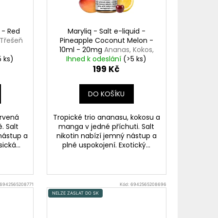
TER IMPERIA 5X10ML
d - Red
Maryliq - Salt e-liquid -
č
Třešeň
Pineapple Coconut Melon -
10ml - 20mg
Ananas, Kokos,
5 ks)
Ihned k odeslání
Vodní meloun
(>5 ks)
199 Kč
DO KOŠÍKU
ervená
Tropické trio ananasu, kokosu a
. Salt
manga v jedné příchuti. Salt
nástup a
nikotin nabízí jemný nástup a
ická...
plné uspokojení. Exotický...
6942565208771
Kód:
6942565208696
NELZE ZASLAT DO SK