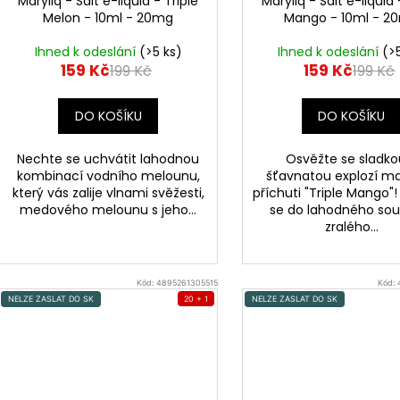
Maryliq - Salt e-liquid - Triple
Maryliq - Salt e-liquid 
Melon - 10ml - 20mg
Mango - 10ml - 2
Ihned k odeslání
(>5 ks)
Ihned k odeslání
(>
159 Kč
159 Kč
199 Kč
199 Kč
DO KOŠÍKU
DO KOŠÍKU
Nechte se uchvátit lahodnou
Osvěžte se sladko
kombinací vodního melounu,
šťavnatou explozí m
který vás zalije vlnami svěžesti,
příchuti "Triple Mango"
medového melounu s jeho...
se do lahodného sou
zralého...
Kód:
4895261305515
Kód:
NELZE ZASLAT DO SK
20 + 1
NELZE ZASLAT DO SK