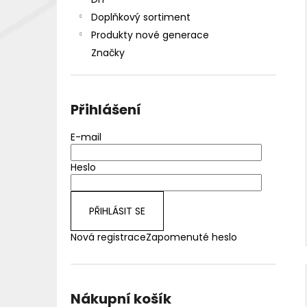
DEKANG DESERT SHIP 10ML 18MG
l
Doplňkový sortiment
155 Kč
Původně:
195 Kč
Produkty nové generace
Značky
Přihlášení
E-mail
Heslo
PŘIHLÁSIT SE
Nová registrace
Zapomenuté heslo
Nákupní košík