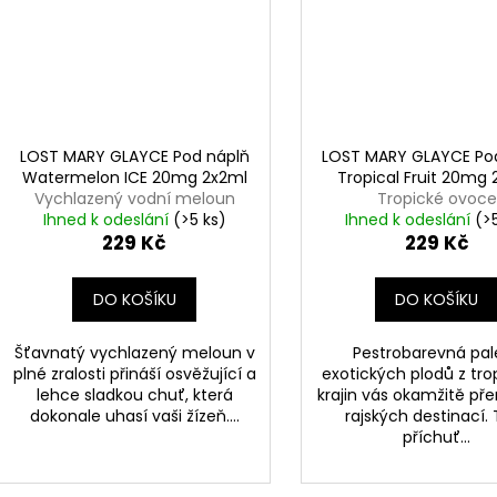
LOST MARY GLAYCE Pod náplň
LOST MARY GLAYCE Po
Watermelon ICE 20mg 2x2ml
Tropical Fruit 20mg 
Vychlazený vodní meloun
Tropické ovoce
Ihned k odeslání
(>5 ks)
Ihned k odeslání
(>
229 Kč
229 Kč
DO KOŠÍKU
DO KOŠÍKU
Šťavnatý vychlazený meloun v
Pestrobarevná pal
plné zralosti přináší osvěžující a
exotických plodů z tro
lehce sladkou chuť, která
krajin vás okamžitě př
dokonale uhasí vaši žízeň....
rajských destinací.
příchuť...