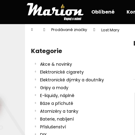
K
Přejít
na
o
Oblíbené
Ko
obsah
Zpět
Zpět
š
do
do
í
Domů
Prodávané značky
Lost Mary
k
obchodu
obchodu
P
o
Kategorie
Přeskočit
s
kategorie
t
Akce & novinky
r
Elektronické cigarety
a
Elektronické dýmky a doutníky
n
Gripy a mody
n
E-liquidy, náplně
í
Báze a příchutě
p
Atomizéry a tanky
a
Baterie, nabíjení
n
Příslušenství
e
DIY