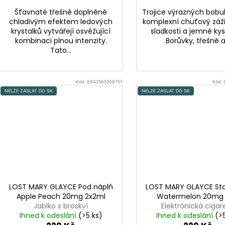
Šťavnaté třešně doplněné
Trojice výrazných bobul
chladivým efektem ledových
komplexní chuťový záži
krystalků vytvářejí osvěžující
sladkosti a jemné kyse
kombinaci plnou intenzity.
Borůvky, třešně a.
Tato...
Kód:
6942565208757
Kód:
NELZE ZASLAT DO SK
NELZE ZASLAT DO SK
LOST MARY GLAYCE Pod náplň
LOST MARY GLAYCE Star
Apple Peach 20mg 2x2ml
Watermelon 20mg
Jablko s broskví
Elektronická cigar
Ihned k odeslání
(>5 ks)
1000mAh (Vodní me
Ihned k odeslání
(>