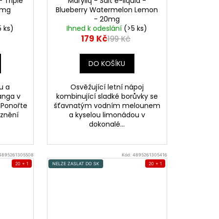
- Triple
Maryliq - Salt e-liquid -
0mg
Blueberry Watermelon Lemon
- 20mg
5 ks)
Ihned k odeslání
(>5 ks)
179 Kč
199 Kč
DO KOŠÍKU
u a
Osvěžující letní nápoj
anga v
kombinující sladké borůvky se
! Ponořte
šťavnatým vodním melounem
znění
a kyselou limonádou v
dokonalé...
4895261305508
Kód:
4895261305416
20 + 1
NELZE ZASLAT DO SK
20 + 1