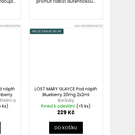
acuja...
příchuť nabízí autentickou...
6942565208764
Kód:
6942565208733
NELZE ZASLAT DO SK
d náplň
LOST MARY GLAYCE Pod náplň
nberry
Blueberry 20mg 2x2ml
třešní a
Borůvky
5 ks)
Ihned k odeslání
(>5 ks)
229 Kč
DO KOŠÍKU