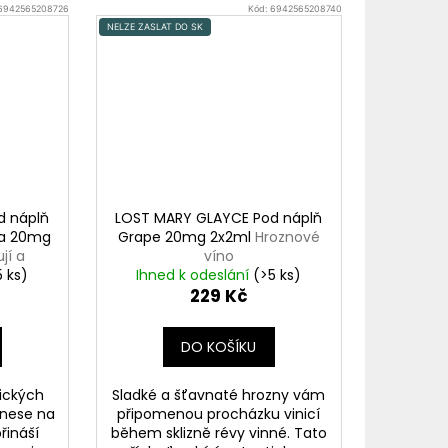
6942565208726
Kód:
6942565208740
NELZE ZASLAT DO SK
d náplň
LOST MARY GLAYCE Pod náplň
ava 20mg
Grape 20mg 2x2ml
Hroznové
jí a
víno
5 ks)
Ihned k odeslání
(>5 ks)
229 Kč
DO KOŠÍKU
pických
Sladké a šťavnaté hrozny vám
enese na
připomenou procházku vinicí
řináší
během sklizně révy vinné. Tato