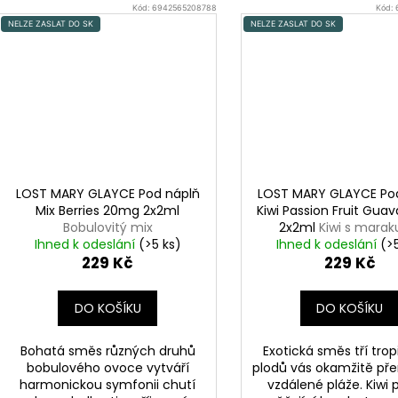
Kód:
6942565208788
Kód:
NELZE ZASLAT DO SK
NELZE ZASLAT DO SK
LOST MARY GLAYCE Pod náplň
LOST MARY GLAYCE Po
Mix Berries 20mg 2x2ml
Kiwi Passion Fruit Gu
Bobulovitý mix
2x2ml
Kiwi s maraku
Ihned k odeslání
(>5 ks)
Ihned k odeslání
guavou
(>
229 Kč
229 Kč
DO KOŠÍKU
DO KOŠÍKU
Bohatá směs různých druhů
Exotická směs tří tro
bobulového ovoce vytváří
plodů vás okamžitě př
harmonickou symfonii chutí
vzdálené pláže. Kiwi p