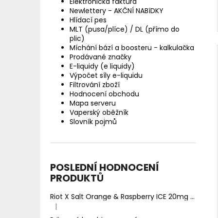
Elektronická faktura
Newlettery - AKČNÍ NABíDKY
Hlídací pes
MLT (pusa/plíce) / DL (přímo do
plic)
Míchání bází a boosteru - kalkulačka
Prodávané značky
E-liquidy (e liquidy)
Výpočet síly e-liquidu
Filtrování zboží
Hodnocení obchodu
Mapa serveru
Vaperský oběžník
Slovník pojmů
POSLEDNÍ HODNOCENÍ
PRODUKTŮ
Riot X Salt Orange & Raspberry ICE 20mg
Ledový 
|
Hodnocení produktu je 5 z 5 hvězdiček.