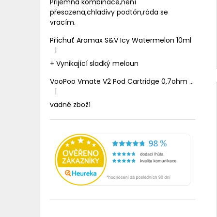
Prijemná kombinace,není
přesazena,chladivy podtón,ráda se
vracím.
Příchuť Aramax S&V Icy Watermelon 10ml
|
Hodnocení produktu je 5 z 5 hvězdiček.
+ Vynikající sladký meloun
VooPoo Vmate V2 Pod Cartridge 0,7ohm 2ml
|
Hodnocení produktu je 1 z 5 hvězdiček.
vadné zboží