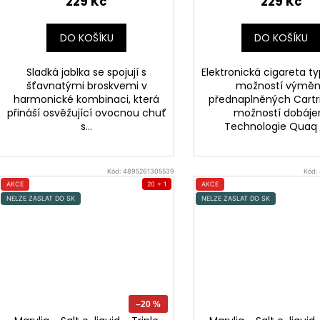
229 Kč
229 Kč
DO KOŠÍKU
DO KOŠÍKU
Sladká jablka se spojují s
Elektronická cigareta t
šťavnatými broskvemi v
možností výmě
harmonické kombinaci, která
přednaplněných Cartri
přináší osvěžující ovocnou chuť
možností dobájen
s...
Technologie Quaq s
Kód:
4895261305539
Kód:
AKCE
20 + 1
AKCE
NELZE ZASLAT DO SK
NELZE ZASLAT DO SK
–20 %