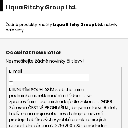
K
upní
Menu
ní
Liqua Ritchy Group Ltd.
Přejít
o
na
Zpět
Zpět
k
š
obsah
í
Žádné produkty značky
Liqua Ritchy Group Ltd.
nebyly
C
nalezeny...
k
o
Z
p
á
o
Odebírat newsletter
p
t
Nezmeškejte žádné novinky či slevy!
a
ř
t
E-mail
e
í
b
u
KLIKNUTÍM SOUHLASÍM s
obchodními
podmínkami,
reklamačním řádem a se
j
zpracováním osobních údajů dle zákona o
GDPR
.
e
Zároveň ČESTNĚ PROHLAŠUJI, že jsem starší 18ti let,
t
tudíž se na moji osobu nevztahuje omezení
e
prodeje tabákových výrobků a elektronických
cigaret dle zákona č. 379/2005 Sb. a následně
n