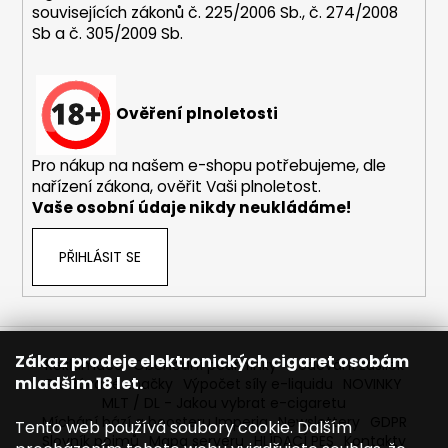
souvisejících zákonů č. 225/2006 Sb., č. 274/2008
a
Sb a č. 305/2009 Sb.
j
í
t
Ověření plnoletosti
?
Pro nákup na našem e-shopu potřebujeme, dle
nařízení zákona, ověřit Vaši plnoletost.
Vaše osobní údaje nikdy neukládáme!
HLEDAT
PŘIHLÁSIT SE
D
o
p
Zákaz prodeje elektronických cigaret osobám
Reklamace
Obchodní podmínky
Sledování zásilek
o
mladším 18 let.
Prodávané značky
Výpočet síly e-liquidu
NOVINKY
r
MLT / DL - Jakou vybrat e-cigaretu
Míchání bází a boosteru Imperia
Newslettery
GDPR
u
Tento web používá soubory cookie. Dalším
Slovník pojmů
Mapa serveru
HLÍDACÍ PES
Kontakty