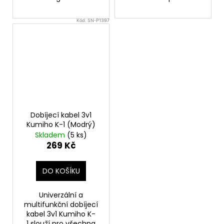
Kód:
SN-P1397
Dobíjecí kabel 3v1
Kumiho K-1 (Modrý)
Skladem
(5 ks)
269 Kč
DO KOŠÍKU
Univerzální a
multifunkční dobíjecí
kabel 3v1 Kumiho K-
1 slouží pro všechna