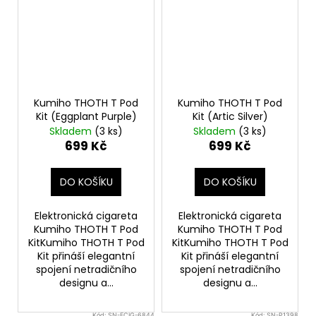
Kumiho THOTH T Pod
Kumiho THOTH T Pod
Kit (Eggplant Purple)
Kit (Artic Silver)
Skladem
(3 ks)
Skladem
(3 ks)
699 Kč
699 Kč
DO KOŠÍKU
DO KOŠÍKU
Elektronická cigareta
Elektronická cigareta
Kumiho THOTH T Pod
Kumiho THOTH T Pod
KitKumiho THOTH T Pod
KitKumiho THOTH T Pod
Kit přináší elegantní
Kit přináší elegantní
spojení netradičního
spojení netradičního
designu a...
designu a...
Kód:
SN-ECIG-6844
Kód:
SN-P1398