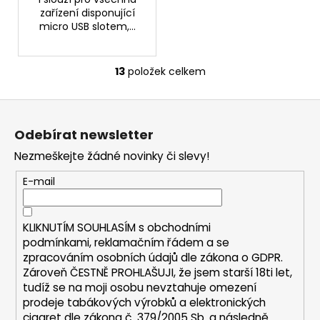
zařízení disponující
micro USB slotem,...
13
položek celkem
O
v
Z
l
á
á
Odebírat newsletter
d
p
a
Nezmeškejte žádné novinky či slevy!
a
c
t
E-mail
í
í
p
r
KLIKNUTÍM SOUHLASÍM s
obchodními
v
podmínkami,
reklamačním řádem a se
k
zpracováním osobních údajů dle zákona o
GDPR
.
y
Zároveň ČESTNĚ PROHLAŠUJI, že jsem starší 18ti let,
v
tudíž se na moji osobu nevztahuje omezení
ý
prodeje tabákových výrobků a elektronických
p
cigaret dle zákona č. 379/2005 Sb. a následně