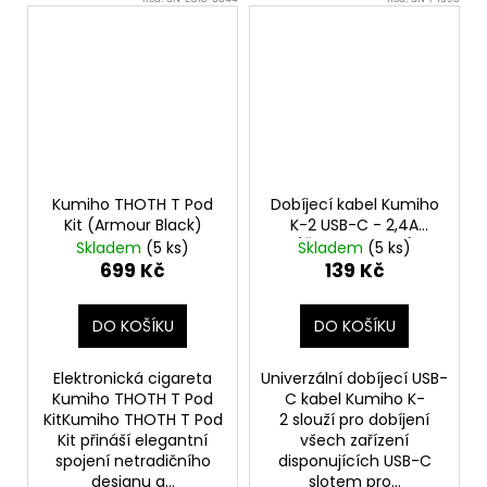
Kumiho THOTH T Pod
Dobíjecí kabel Kumiho
Kit (Armour Black)
K-2 USB-C - 2,4A
(Černo-modrý)
Skladem
(5 ks)
Skladem
(5 ks)
699 Kč
139 Kč
DO KOŠÍKU
DO KOŠÍKU
Elektronická cigareta
Univerzální dobíjecí USB-
Kumiho THOTH T Pod
C kabel Kumiho K-
KitKumiho THOTH T Pod
2 slouží pro dobíjení
Kit přináší elegantní
všech zařízení
spojení netradičního
disponujících USB-C
designu a...
slotem pro...