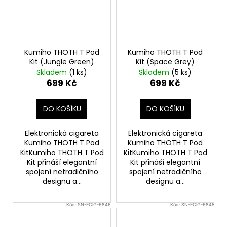
Kumiho THOTH T Pod
Kumiho THOTH T Pod
Kit (Jungle Green)
Kit (Space Grey)
Skladem
(1 ks)
Skladem
(5 ks)
699 Kč
699 Kč
DO KOŠÍKU
DO KOŠÍKU
Elektronická cigareta
Elektronická cigareta
Kumiho THOTH T Pod
Kumiho THOTH T Pod
KitKumiho THOTH T Pod
KitKumiho THOTH T Pod
Kit přináší elegantní
Kit přináší elegantní
spojení netradičního
spojení netradičního
designu a...
designu a...
Kód:
SN-ECIG-6846
Kód:
SN-ECIG-6845