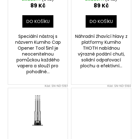
u
(Hexagon)
89 Kč
89 Kč
a
k
j
t
DO KOŠÍKU
DO KOŠÍKU
í
ů
t
Speciální nástroj s
Náhradní žhavící hlavy z
?
názvem Kumiho Cap
platformy Kumiho
Opener Tool 5in1 je
THOTH nabídnou
neocenitelnou
výrazné podání chuti,
pomůckou každého
solidní odpařovací
vapera a slouží pro
plochu a efektivní...
pohodlné...
HLEDAT
Kód:
SN-ND-5161
Kód:
SN-ND-5160
D
o
p
o
r
u