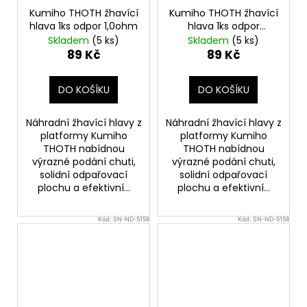
č
Kumiho THOTH žhavící
Kumiho THOTH žhavící
u
hlava 1ks odpor 1,0ohm
hlava 1ks odpor
j
0,8ohm
Skladem
(5 ks)
Skladem
(5 ks)
e
89 Kč
89 Kč
m
e
DO KOŠÍKU
DO KOŠÍKU
ELF
Náhradní žhavící hlavy z
Náhradní žhavící hlavy z
BAR
platformy Kumiho
platformy Kumiho
ELFLIQ
THOTH nabídnou
THOTH nabídnou
-
výrazné podání chuti,
výrazné podání chuti,
SALT
solidní odpařovací
solidní odpařovací
E-
LIQUID
plochu a efektivní...
plochu a efektivní...
-
BLUEBERRY
SOUR
Kód:
SN-ND-5159
Kód:
SN-ND-5158
RASPBERRY
-
10ML
-
10MG
185