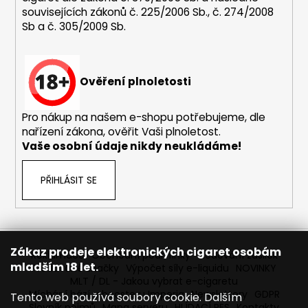
i
souvisejících zákonů č. 225/2006 Sb., č. 274/2008
s
Sb a č. 305/2009 Sb.
u
Ověření plnoletosti
Pro nákup na našem e-shopu potřebujeme, dle
nařízení zákona, ověřit Vaši plnoletost.
Vaše osobní údaje nikdy neukládáme!
PŘIHLÁSIT SE
Zákaz prodeje elektronických cigaret osobám
Reklamace
Obchodní podmínky
Sledování zásilek
mladším 18 let.
Prodávané značky
Výpočet síly e-liquidu
NOVINKY
MLT / DL - Jakou vybrat e-cigaretu
Míchání bází a boosteru Imperia
Newslettery
GDPR
Tento web používá soubory cookie. Dalším
Slovník pojmů
Mapa serveru
HLÍDACÍ PES
Kontakty