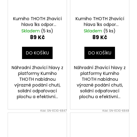
Kč
Původně:
245
Kč
Kumiho THOTH žhavící
Kumiho THOTH žhavící
hlava 1ks odpor
hlava 1ks odpor
0,6ohm
0,4ohm
Skladem
(5 ks)
Skladem
(5 ks)
89 Kč
89 Kč
DO KOŠÍKU
DO KOŠÍKU
Náhradní žhavící hlavy z
Náhradní žhavící hlavy z
platformy Kumiho
platformy Kumiho
THOTH nabídnou
THOTH nabídnou
výrazné podání chuti,
výrazné podání chuti,
solidní odpařovací
solidní odpařovací
plochu a efektivní...
plochu a efektivní...
Kód:
SN-ECIG-6847
Kód:
SN-ECIG-6848