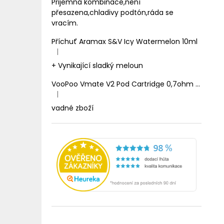
Prijemná kombinace,není
přesazena,chladivy podtón,ráda se
vracím.
Příchuť Aramax S&V Icy Watermelon 10ml
|
Hodnocení produktu je 5 z 5 hvězdiček.
+ Vynikající sladký meloun
VooPoo Vmate V2 Pod Cartridge 0,7ohm 2ml
|
Hodnocení produktu je 1 z 5 hvězdiček.
vadné zboží