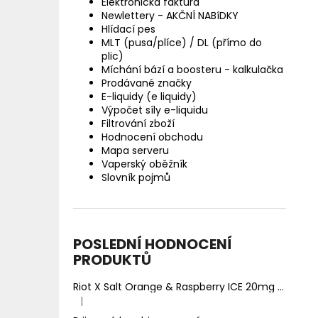
Elektronická faktura
Newlettery - AKČNÍ NABíDKY
Hlídací pes
MLT (pusa/plíce) / DL (přímo do
plic)
Míchání bází a boosteru - kalkulačka
Prodávané značky
E-liquidy (e liquidy)
Výpočet síly e-liquidu
Filtrování zboží
Hodnocení obchodu
Mapa serveru
Vaperský oběžník
Slovník pojmů
POSLEDNÍ HODNOCENÍ
PRODUKTŮ
Riot X Salt Orange & Raspberry ICE 20mg
Ledový 
|
Hodnocení produktu je 5 z 5 hvězdiček.