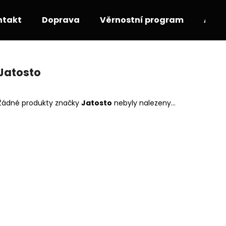
ntakt
Doprava
Věrnostní program
Akce
Co potřebujete najít?
Jatosto
HLEDAT
Žádné produkty značky
Jatosto
nebyly nalezeny...
Doporučujeme