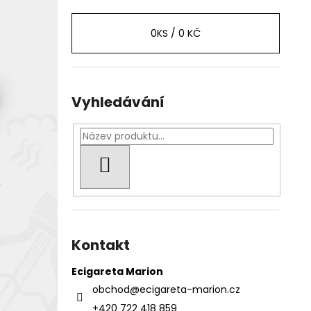
0
KS /
0 KČ
Vyhledávání
HLEDAT
Kontakt
Ecigareta Marion
obchod
@
ecigareta-marion.cz
+420 722 418 859