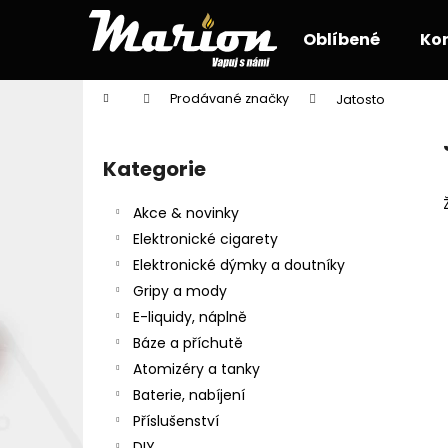
K
Přejít
na
o
Oblíbené
Ko
obsah
Zpět
Zpět
š
do
do
í
Domů
Prodávané značky
Jatosto
k
obchodu
obchodu
P
o
Kategorie
Přeskočit
s
kategorie
t
Akce & novinky
r
Elektronické cigarety
a
Elektronické dýmky a doutníky
n
Gripy a mody
n
E-liquidy, náplně
í
Báze a příchutě
p
Atomizéry a tanky
a
Baterie, nabíjení
n
Příslušenství
e
DIY