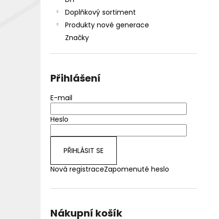
DEKANG DESERT SHIP 10ML 18MG
l
Doplňkový sortiment
155 Kč
Původně:
195 Kč
Produkty nové generace
Značky
Přihlášení
E-mail
Heslo
PŘIHLÁSIT SE
Nová registrace
Zapomenuté heslo
Nákupní košík