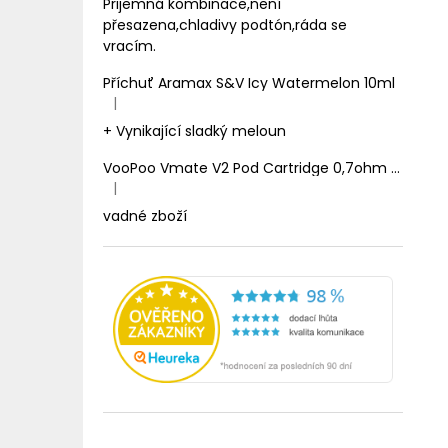
Prijemná kombinace,není
přesazena,chladivy podtón,ráda se
vracím.
Příchuť Aramax S&V Icy Watermelon 10ml
|
Hodnocení produktu je 5 z 5 hvězdiček.
+ Vynikající sladký meloun
VooPoo Vmate V2 Pod Cartridge 0,7ohm 2ml
|
Hodnocení produktu je 1 z 5 hvězdiček.
vadné zboží