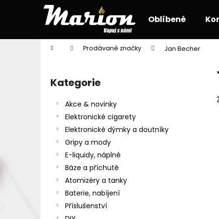
K
Přejít
na
o
Oblíbené
Ko
obsah
Zpět
Zpět
š
do
do
í
Domů
Prodávané značky
Jan Becher
k
obchodu
obchodu
P
o
Kategorie
Přeskočit
s
kategorie
t
Akce & novinky
r
Elektronické cigarety
a
Elektronické dýmky a doutníky
n
Gripy a mody
n
E-liquidy, náplně
í
Báze a příchutě
p
Atomizéry a tanky
a
Baterie, nabíjení
n
Příslušenství
e
DIY