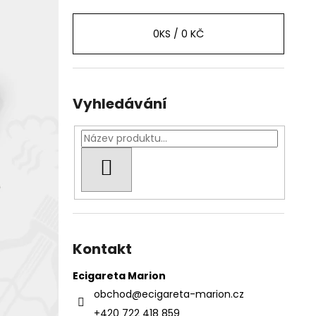
0
KS /
0 KČ
Vyhledávání
HLEDAT
Kontakt
Ecigareta Marion
obchod
@
ecigareta-marion.cz
+420 722 418 859