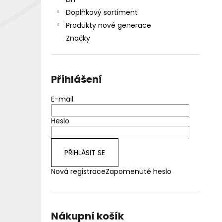
DEKANG DESERT SHIP 10ML 18MG
l
Doplňkový sortiment
155 Kč
Původně:
195 Kč
Produkty nové generace
Značky
Přihlášení
E-mail
Heslo
PŘIHLÁSIT SE
Nová registrace
Zapomenuté heslo
Nákupní košík