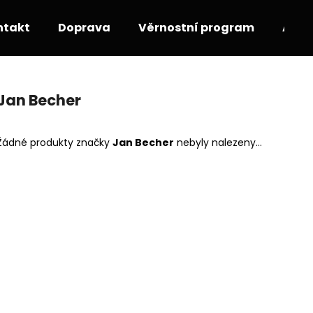
ntakt
Doprava
Věrnostní program
Akce
Co potřebujete najít?
Jan Becher
HLEDAT
Žádné produkty značky
Jan Becher
nebyly nalezeny...
Doporučujeme