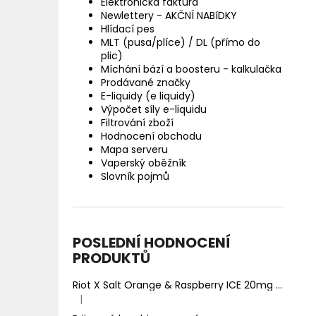
Elektronická faktura
Newlettery - AKČNÍ NABíDKY
Hlídací pes
MLT (pusa/plíce) / DL (přímo do
plic)
Míchání bází a boosteru - kalkulačka
Prodávané značky
E-liquidy (e liquidy)
Výpočet síly e-liquidu
Filtrování zboží
Hodnocení obchodu
Mapa serveru
Vaperský oběžník
Slovník pojmů
POSLEDNÍ HODNOCENÍ
PRODUKTŮ
Riot X Salt Orange & Raspberry ICE 20mg
Ledový 
|
Hodnocení produktu je 5 z 5 hvězdiček.