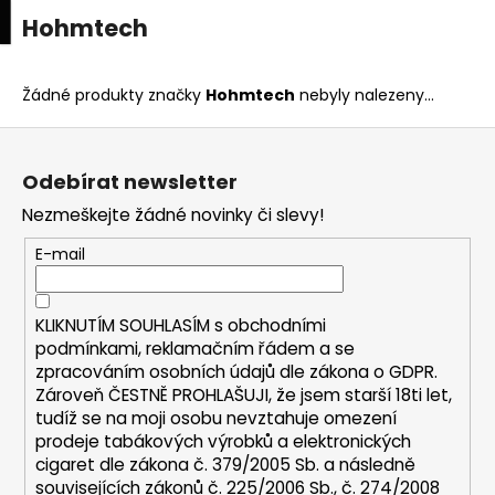
K
upní
Menu
ní
Hohmtech
Přejít
o
na
Zpět
Zpět
k
š
obsah
í
Žádné produkty značky
Hohmtech
nebyly nalezeny...
C
k
Z
o
á
p
Odebírat newsletter
p
o
Nezmeškejte žádné novinky či slevy!
a
t
t
E-mail
ř
í
e
b
KLIKNUTÍM SOUHLASÍM s
obchodními
u
podmínkami,
reklamačním řádem a se
zpracováním osobních údajů dle zákona o
GDPR
.
j
Zároveň ČESTNĚ PROHLAŠUJI, že jsem starší 18ti let,
e
tudíž se na moji osobu nevztahuje omezení
t
prodeje tabákových výrobků a elektronických
e
cigaret dle zákona č. 379/2005 Sb. a následně
n
souvisejících zákonů č. 225/2006 Sb., č. 274/2008