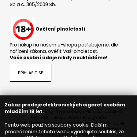
Sb a č. 305/2009 Sb.
a
j
í
Ověření plnoletosti
t
?
Pro nákup na našem e-shopu potřebujeme, dle
nařízení zákona, ověřit Vaši plnoletost.
Vaše osobní údaje nikdy neukládáme!
HLEDAT
PŘIHLÁSIT SE
D
o
Zákaz prodeje elektronických cigaret osobám
Reklamace
Obchodní podmínky
Sledování zásilek
p
mladším 18 let.
Prodávané značky
Výpočet síly e-liquidu
NOVINKY
o
MLT / DL - Jakou vybrat e-cigaretu
r
Míchání bází a boosteru Imperia
Newslettery
GDPR
Tento web používá soubory cookie. Dalším
Slovník pojmů
Mapa serveru
HLÍDACÍ PES
Kontakty
u
procházením tohoto webu vyjadřujete souhlas, že
Dopravné / poštovné
VÝPRODEJ