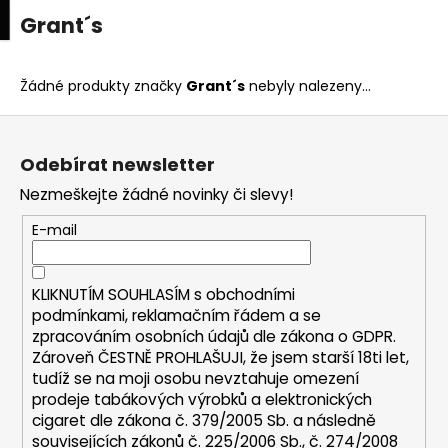
K
upní
Menu
ní
Grant´s
Přejít
o
na
Zpět
Zpět
k
š
obsah
í
Žádné produkty značky
Grant´s
nebyly nalezeny...
C
k
Z
o
á
p
Odebírat newsletter
p
o
Nezmeškejte žádné novinky či slevy!
a
t
t
E-mail
ř
í
e
b
KLIKNUTÍM SOUHLASÍM s
obchodními
u
podmínkami,
reklamačním řádem a se
zpracováním osobních údajů dle zákona o
GDPR
.
j
Zároveň ČESTNĚ PROHLAŠUJI, že jsem starší 18ti let,
e
tudíž se na moji osobu nevztahuje omezení
t
prodeje tabákových výrobků a elektronických
e
cigaret dle zákona č. 379/2005 Sb. a následně
n
souvisejících zákonů č. 225/2006 Sb., č. 274/2008