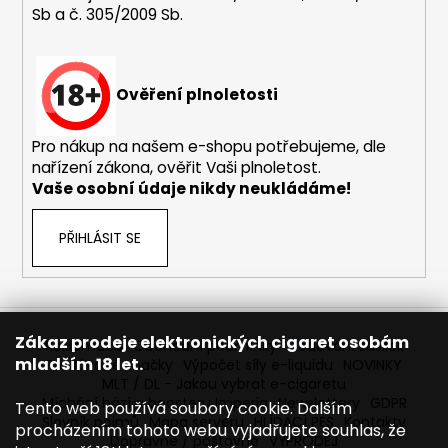
Sb a č. 305/2009 Sb.
a
j
í
Ověření plnoletosti
t
?
Pro nákup na našem e-shopu potřebujeme, dle
nařízení zákona, ověřit Vaši plnoletost.
Vaše osobní údaje nikdy neukládáme!
HLEDAT
PŘIHLÁSIT SE
D
o
Zákaz prodeje elektronických cigaret osobám
Reklamace
Obchodní podmínky
Sledování zásilek
p
mladším 18 let.
Prodávané značky
Výpočet síly e-liquidu
NOVINKY
o
MLT / DL - Jakou vybrat e-cigaretu
r
Míchání bází a boosteru Imperia
Newslettery
GDPR
Tento web používá soubory cookie. Dalším
Slovník pojmů
Mapa serveru
HLÍDACÍ PES
Kontakty
u
procházením tohoto webu vyjadřujete souhlas, že
Dopravné / poštovné
VÝPRODEJ