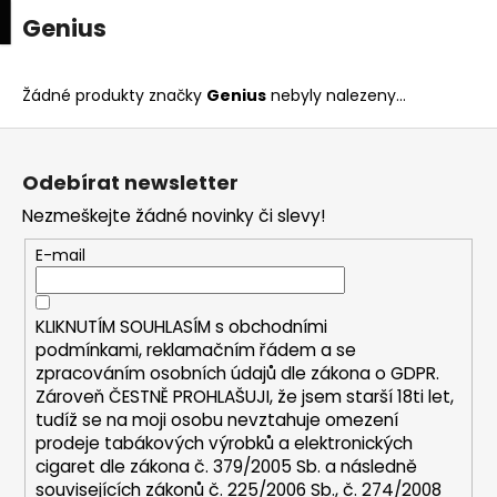
K
upní
Menu
ní
Genius
Přejít
o
na
Zpět
Zpět
k
š
obsah
í
Žádné produkty značky
Genius
nebyly nalezeny...
C
k
Z
o
á
p
Odebírat newsletter
p
o
Nezmeškejte žádné novinky či slevy!
a
t
t
E-mail
ř
í
e
b
KLIKNUTÍM SOUHLASÍM s
obchodními
u
podmínkami,
reklamačním řádem a se
zpracováním osobních údajů dle zákona o
GDPR
.
j
Zároveň ČESTNĚ PROHLAŠUJI, že jsem starší 18ti let,
e
tudíž se na moji osobu nevztahuje omezení
t
prodeje tabákových výrobků a elektronických
e
cigaret dle zákona č. 379/2005 Sb. a následně
n
souvisejících zákonů č. 225/2006 Sb., č. 274/2008