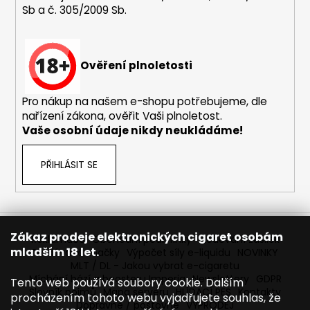
Sb a č. 305/2009 Sb.
a
j
í
Ověření plnoletosti
t
?
Pro nákup na našem e-shopu potřebujeme, dle
nařízení zákona, ověřit Vaši plnoletost.
Vaše osobní údaje nikdy neukládáme!
HLEDAT
PŘIHLÁSIT SE
D
o
Zákaz prodeje elektronických cigaret osobám
Reklamace
Obchodní podmínky
Sledování zásilek
p
mladším 18 let.
Prodávané značky
Výpočet síly e-liquidu
NOVINKY
o
MLT / DL - Jakou vybrat e-cigaretu
r
Míchání bází a boosteru Imperia
Newslettery
GDPR
Tento web používá soubory cookie. Dalším
Slovník pojmů
Mapa serveru
HLÍDACÍ PES
Kontakty
u
procházením tohoto webu vyjadřujete souhlas, že
Dopravné / poštovné
VÝPRODEJ