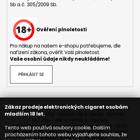
Sb a č. 305/2009 Sb.
a
j
í
Ověření plnoletosti
t
?
Pro nákup na našem e-shopu potřebujeme, dle
nařízení zákona, ověřit Vaši plnoletost.
Vaše osobní údaje nikdy neukládáme!
HLEDAT
PŘIHLÁSIT SE
D
o
Zákaz prodeje elektronických cigaret osobám
Reklamace
Obchodní podmínky
Sledování zásilek
p
mladším 18 let.
Prodávané značky
Výpočet síly e-liquidu
NOVINKY
o
MLT / DL - Jakou vybrat e-cigaretu
r
Míchání bází a boosteru Imperia
Newslettery
GDPR
Tento web používá soubory cookie. Dalším
Slovník pojmů
Mapa serveru
HLÍDACÍ PES
Kontakty
u
procházením tohoto webu vyjadřujete souhlas, že
Dopravné / poštovné
VÝPRODEJ