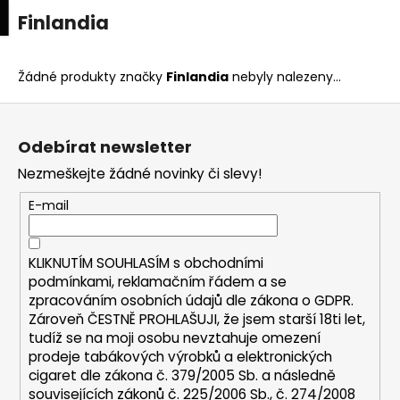
K
upní
Menu
ní
Finlandia
Přejít
o
na
Zpět
Zpět
k
š
obsah
í
Žádné produkty značky
Finlandia
nebyly nalezeny...
C
k
Z
o
á
p
Odebírat newsletter
p
o
Nezmeškejte žádné novinky či slevy!
a
t
t
E-mail
ř
í
e
b
KLIKNUTÍM SOUHLASÍM s
obchodními
u
podmínkami,
reklamačním řádem a se
zpracováním osobních údajů dle zákona o
GDPR
.
j
Zároveň ČESTNĚ PROHLAŠUJI, že jsem starší 18ti let,
e
tudíž se na moji osobu nevztahuje omezení
t
prodeje tabákových výrobků a elektronických
e
cigaret dle zákona č. 379/2005 Sb. a následně
n
souvisejících zákonů č. 225/2006 Sb., č. 274/2008